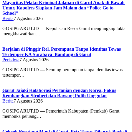
Mayoritas Pelaku Kriminal Jalanan di Garut Anak di Bawah
Umur, Kapolres Siapkan Jam Malam dan “Police Go to
School”
Berita
7 Agustus 2026
GOSIPGARUT.ID — Kepolisian Resor Garut mengungkap fakta
mengkhawatirkan…
Berjalan di Pinggir Rel, Perempuan Tanpa Identitas Tewas
Tertemper KA Surabaya–Bandung di Garut
Peristiwa
7 Agustus 2026
GOSIPGARUT.ID — Seorang perempuan tanpa identitas tewas
tertemper…
Garut Jajaki Kolaborasi Pertanian dengan Korea, Fokus
Kembangkan Stroberi dan Bawang Putih Unggulan
Berita
7 Agustus 2026
GOSIPGARUT.ID — Pemerintah Kabupaten (Pemkab) Garut
membuka peluang…
Cekcok Berujung Maut di Garut, Pria Tewas Dibacok Berkali-