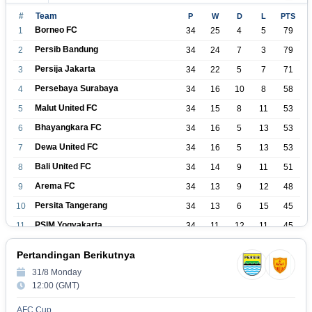
#
Team
P
W
D
L
PTS
Borneo FC
1
34
25
4
5
79
Persib Bandung
2
34
24
7
3
79
Persija Jakarta
3
34
22
5
7
71
Persebaya Surabaya
4
34
16
10
8
58
Malut United FC
5
34
15
8
11
53
Bhayangkara FC
6
34
16
5
13
53
Dewa United FC
7
34
16
5
13
53
Bali United FC
8
34
14
9
11
51
Arema FC
9
34
13
9
12
48
Persita Tangerang
10
34
13
6
15
45
PSIM Yogyakarta
11
34
11
12
11
45
Persik Kediri
12
34
11
6
17
39
Pertandingan Berikutnya
Persijap Jepara
13
34
9
9
16
36
31/8 Monday
Madura United FC
14
34
9
8
17
35
12:00 (GMT)
PSM Makassar
15
34
8
10
16
34
AFC Cup