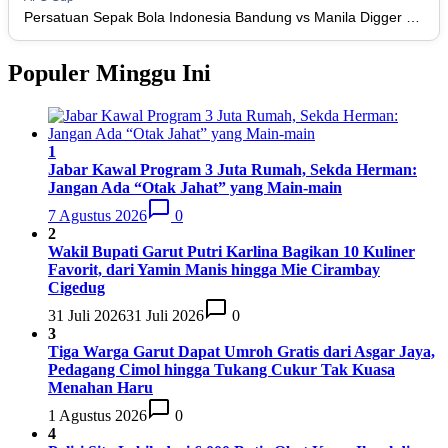
Persis Solo
16
34
8
10
16
Persatuan Sepak Bola Indonesia Bandung vs Manila Digger FC
34
Semen Padang FC
17
34
5
5
24
20
Populer Minggu Ini
PSBS Biak
18
34
4
6
24
18
1
Jabar Kawal Program 3 Juta Rumah, Sekda Herman:
Jangan Ada “Otak Jahat” yang Main-main
7 Agustus 2026
0
2
Wakil Bupati Garut Putri Karlina Bagikan 10 Kuliner
Favorit, dari Yamin Manis hingga Mie Cirambay
Cigedug
31 Juli 2026
31 Juli 2026
0
3
Tiga Warga Garut Dapat Umroh Gratis dari Asgar Jaya,
Pedagang Cimol hingga Tukang Cukur Tak Kuasa
Menahan Haru
1 Agustus 2026
0
4