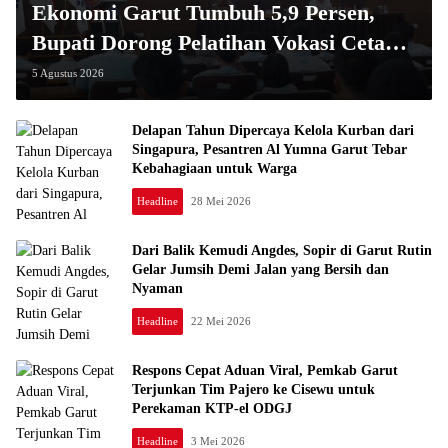
Ekonomi Garut Tumbuh 5,9 Persen,
Bupati Dorong Pelatihan Vokasi Cetak
SDM Siap Kerja untuk Pertanian dan
5 Agustus 2026
Pariwisata
Delapan Tahun Dipercaya Kelola Kurban dari
Singapura, Pesantren Al Yumna Garut Tebar
Kebahagiaan untuk Warga
Headline
28 Mei 2026
Dari Balik Kemudi Angdes, Sopir di Garut Rutin
Gelar Jumsih Demi Jalan yang Bersih dan
Nyaman
Headline
22 Mei 2026
Respons Cepat Aduan Viral, Pemkab Garut
Terjunkan Tim Pajero ke Cisewu untuk
Perekaman KTP-el ODGJ
Headline
3 Mei 2026