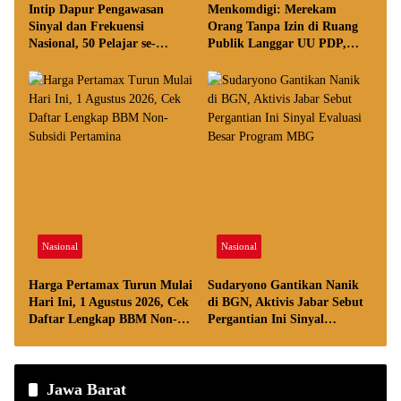
Intip Dapur Pengawasan
Menkomdigi: Merekam
Sinyal dan Frekuensi
Orang Tanpa Izin di Ruang
Nasional, 50 Pelajar se-
Publik Langgar UU PDP,
Indonesia Sambangi Komdigi
Perempuan dan Anak Jadi
Prioritas Perlindungan
Nasional
Nasional
Harga Pertamax Turun Mulai
Sudaryono Gantikan Nanik
Hari Ini, 1 Agustus 2026, Cek
di BGN, Aktivis Jabar Sebut
Daftar Lengkap BBM Non-
Pergantian Ini Sinyal
Subsidi Pertamina
Evaluasi Besar Program MBG
Jawa Barat