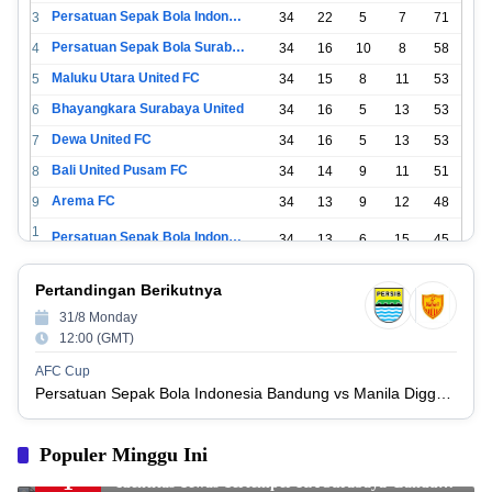
Persatuan Sepak Bola Indonesia Jakarta
3
34
22
5
7
71
Persatuan Sepak Bola Surabaya
4
34
16
10
8
58
Maluku Utara United FC
5
34
15
8
11
53
Bhayangkara Surabaya United
6
34
16
5
13
53
Dewa United FC
7
34
16
5
13
53
Bali United Pusam FC
8
34
14
9
11
51
Arema FC
9
34
13
9
12
48
1
Persatuan Sepak Bola Indonesia Tangerang
34
13
6
15
45
0
1
PSIM Yogyakarta
34
11
12
11
45
Pertandingan Berikutnya
1
1
31/8 Monday
Persatuan Sepakbola Indonesia Kediri
34
11
6
17
39
2
12:00 (GMT)
1
Perserikatan Sepak Bola Indonesia Jepara
34
9
9
16
36
AFC Cup
3
Persatuan Sepak Bola Indonesia Bandung vs Manila Digger FC
1
Madura United FC
34
9
8
17
35
4
1
Populer Minggu Ini
Persatuan Sepakbola Makassar
34
8
10
16
34
5
Berjalan di Pinggir Rel, Perempuan Tanpa
1
Identitas Tewas Tertemper KA Surabaya–Bandung
1