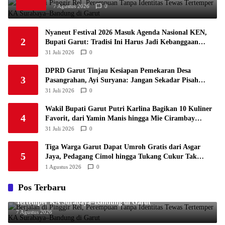
Persis Solo
34
8
10
16
34
di Garut
6
7 Agustus 2026
0
1
Semen Padang FC
34
5
5
24
20
7
Nyaneut Festival 2026 Masuk Agenda Nasional KEN,
1
2
Persatuan Sepak Bola Biak Sekitarnya
34
4
6
24
18
Bupati Garut: Tradisi Ini Harus Jadi Kebanggaan
8
Daerah
31 Juli 2026
0
DPRD Garut Tinjau Kesiapan Pemekaran Desa
3
Pasangrahan, Ayi Suryana: Jangan Sekadar Pisah
Wilayah
31 Juli 2026
0
Wakil Bupati Garut Putri Karlina Bagikan 10 Kuliner
4
Favorit, dari Yamin Manis hingga Mie Cirambay
Cigedug
31 Juli 2026
0
Tiga Warga Garut Dapat Umroh Gratis dari Asgar
5
Jaya, Pedagang Cimol hingga Tukang Cukur Tak
Kuasa Menahan Haru
1 Agustus 2026
0
Pos Terbaru
Berjalan di Pinggir Rel, Perempuan Tanpa Identitas Tewas
Tertemper KA Surabaya–Bandung di Garut
7 Agustus 2026