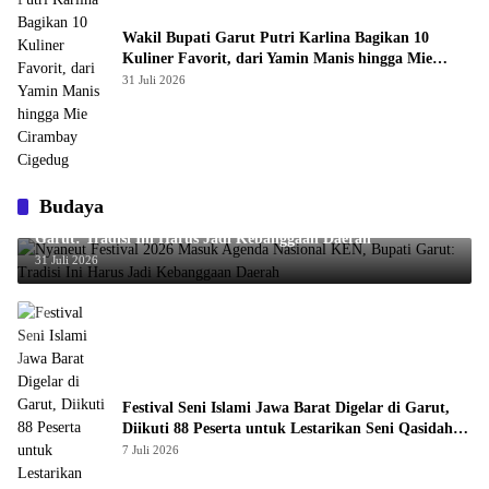
Wakil Bupati Garut Putri Karlina Bagikan 10
Kuliner Favorit, dari Yamin Manis hingga Mie
Cirambay Cigedug
31 Juli 2026
Budaya
Nyaneut Festival 2026 Masuk Agenda Nasional KEN, Bupati
Garut: Tradisi Ini Harus Jadi Kebanggaan Daerah
31 Juli 2026
Festival Seni Islami Jawa Barat Digelar di Garut,
Diikuti 88 Peserta untuk Lestarikan Seni Qasidah
dan Vokal Religi
7 Juli 2026