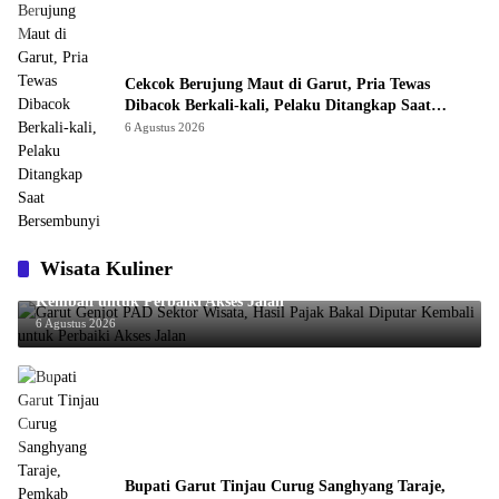
Cekcok Berujung Maut di Garut, Pria Tewas
Dibacok Berkali-kali, Pelaku Ditangkap Saat
Bersembunyi
6 Agustus 2026
Wisata Kuliner
Garut Genjot PAD Sektor Wisata, Hasil Pajak Bakal Diputar
Kembali untuk Perbaiki Akses Jalan
6 Agustus 2026
Bupati Garut Tinjau Curug Sanghyang Taraje,