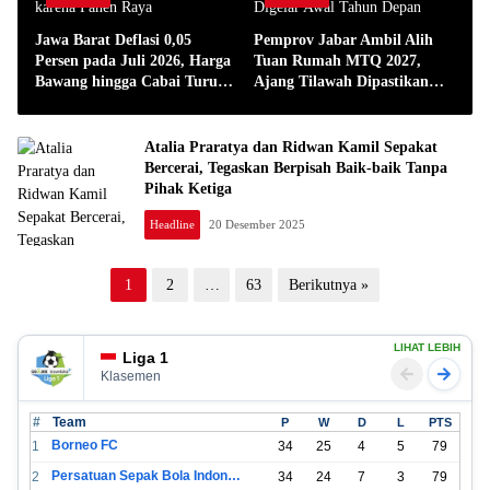
Jawa Barat Deflasi 0,05
Pemprov Jabar Ambil Alih
Persen pada Juli 2026, Harga
Tuan Rumah MTQ 2027,
Bawang hingga Cabai Turun
Ajang Tilawah Dipastikan
karena Panen Raya
Tetap Digelar Awal Tahun
Depan
Atalia Praratya dan Ridwan Kamil Sepakat
Bercerai, Tegaskan Berpisah Baik-baik Tanpa
Pihak Ketiga
Headline
20 Desember 2025
Paginasi
1
2
…
63
Berikutnya »
pos
LIHAT LEBIH
Liga 1
Klasemen
#
Team
P
W
D
L
PTS
Borneo FC
1
34
25
4
5
79
Persatuan Sepak Bola Indonesia Bandung
2
34
24
7
3
79