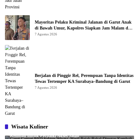
Mayoritas Pelaku Kriminal Jalanan di Garut Anak
di Bawah Umur, Kapolres Siapkan Jam Malam dan
“Police Go to School”
7 Agustus 2026
Berjalan di Pinggir Rel, Perempuan Tanpa Identitas
Tewas Tertemper KA Surabaya–Bandung di Garut
7 Agustus 2026
Wisata Kuliner
Garut Genjot PAD Sektor Wisata, Hasil Pajak Bakal Diputar
Kembali untuk Perbaiki Akses Jalan