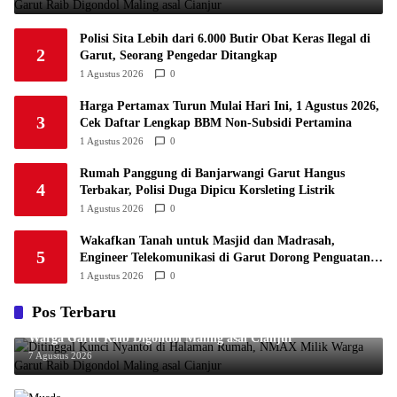
1
Semen Padang FC
34
5
5
24
20
7
Polisi Sita Lebih dari 6.000 Butir Obat Keras Ilegal di
1
2
Persatuan Sepak Bola Biak Sekitarnya
34
4
6
24
18
Garut, Seorang Pengedar Ditangkap
8
1 Agustus 2026
0
Harga Pertamax Turun Mulai Hari Ini, 1 Agustus 2026,
3
Cek Daftar Lengkap BBM Non-Subsidi Pertamina
1 Agustus 2026
0
Rumah Panggung di Banjarwangi Garut Hangus
4
Terbakar, Polisi Duga Dipicu Korsleting Listrik
1 Agustus 2026
0
Wakafkan Tanah untuk Masjid dan Madrasah,
5
Engineer Telekomunikasi di Garut Dorong Penguatan
Pendidikan Keagamaan
1 Agustus 2026
0
Pos Terbaru
Ditinggal Kunci Nyantol di Halaman Rumah, NMAX Milik
Warga Garut Raib Digondol Maling asal Cianjur
7 Agustus 2026