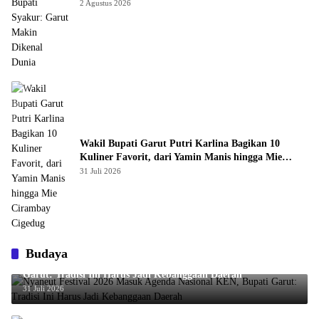
Dunia
2 Agustus 2026
Wakil Bupati Garut Putri Karlina Bagikan 10
Kuliner Favorit, dari Yamin Manis hingga Mie
Cirambay Cigedug
31 Juli 2026
Budaya
Nyaneut Festival 2026 Masuk Agenda Nasional KEN, Bupati
Garut: Tradisi Ini Harus Jadi Kebanggaan Daerah
31 Juli 2026