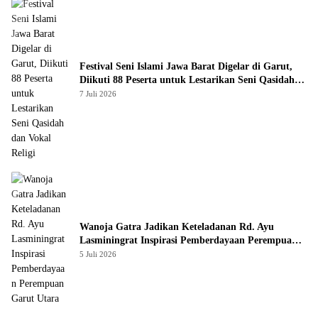
Festival Seni Islami Jawa Barat Digelar di Garut,
Diikuti 88 Peserta untuk Lestarikan Seni Qasidah
dan Vokal Religi
7 Juli 2026
Wanoja Gatra Jadikan Keteladanan Rd. Ayu
Lasminingrat Inspirasi Pemberdayaan Perempuan
Garut Utara
5 Juli 2026