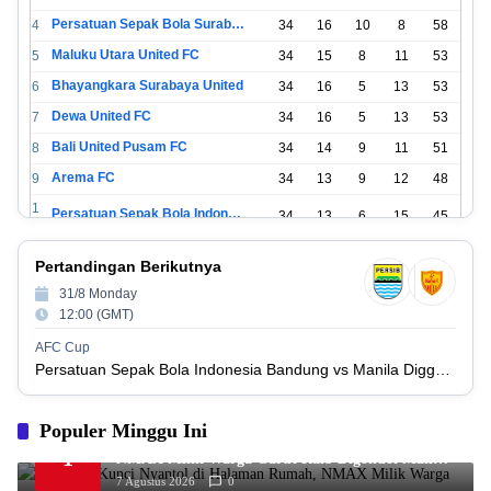
Persatuan Sepak Bola Surabaya
4
34
16
10
8
58
Maluku Utara United FC
5
34
15
8
11
53
Bhayangkara Surabaya United
6
34
16
5
13
53
Dewa United FC
7
34
16
5
13
53
Bali United Pusam FC
8
34
14
9
11
51
Arema FC
9
34
13
9
12
48
1
Persatuan Sepak Bola Indonesia Tangerang
34
13
6
15
45
0
1
PSIM Yogyakarta
34
11
12
11
45
Pertandingan Berikutnya
1
1
31/8 Monday
Persatuan Sepakbola Indonesia Kediri
34
11
6
17
39
2
12:00 (GMT)
1
Perserikatan Sepak Bola Indonesia Jepara
34
9
9
16
36
AFC Cup
3
Persatuan Sepak Bola Indonesia Bandung vs Manila Digger FC
1
Madura United FC
34
9
8
17
35
4
1
Populer Minggu Ini
Persatuan Sepakbola Makassar
34
8
10
16
34
5
Ditinggal Kunci Nyantol di Halaman Rumah,
1
NMAX Milik Warga Garut Raib Digondol Maling
1
Persis Solo
34
8
10
16
34
asal Cianjur
6
7 Agustus 2026
0