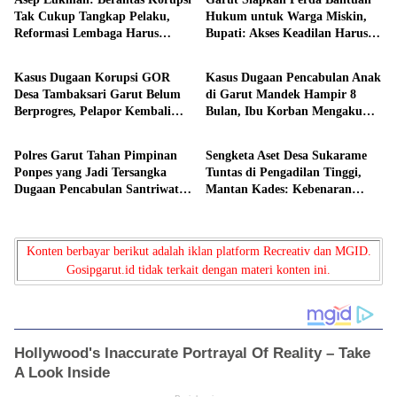
Tak Cukup Tangkap Pelaku,
Hukum untuk Warga Miskin,
Reformasi Lembaga Harus
Bupati: Akses Keadilan Harus
Hukum
Hukum
Dilakukan
Dijamin
Kasus Dugaan Korupsi GOR
Kasus Dugaan Pencabulan Anak
Desa Tambaksari Garut Belum
di Garut Mandek Hampir 8
Berprogres, Pelapor Kembali
Bulan, Ibu Korban Mengaku
Hukum
Hukum
Datangi Kejari dan Inspektorat
Putus Asa, KPAID Jabar Turun
Tangan
Polres Garut Tahan Pimpinan
Sengketa Aset Desa Sukarame
Ponpes yang Jadi Tersangka
Tuntas di Pengadilan Tinggi,
Dugaan Pencabulan Santriwati,
Mantan Kades: Kebenaran
Korban Masih Jalani Pemulihan
Akhirnya Menang
Konten berbayar berikut adalah iklan platform Recreativ dan MGID.
Gosipgarut.id tidak terkait dengan materi konten ini.