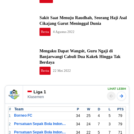
Sakit Saat Menuju Raudhah, Seorang Haji Asal
Cikajang Garut Meninggal Dunia
Berita
4 Agustus 2022
Mengaku Dapat Wangsit, Guru Ngaji di
Banjarwangi Cabuli Dua Kakek Hingga Tak
Berdaya
Berita
22 Mei 2022
LIHAT LEBIH
Liga 1
Klasemen
#
Team
P
W
D
L
PTS
Borneo FC
1
34
25
4
5
79
Persatuan Sepak Bola Indonesia Bandung
2
34
24
7
3
79
Persatuan Sepak Bola Indonesia Jakarta
3
34
22
5
7
71