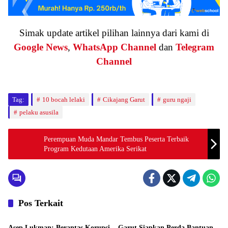
Simak update artikel pilihan lainnya dari kami di
Google News
,
WhatsApp Channel
dan
Telegram
Channel
Tag:
10 bocah lelaki
Cikajang Garut
guru ngaji
pelaku asusila
Perempuan Muda Mandar Tembus Peserta Terbaik
Program Kedutaan Amerika Serikat
Pos Terkait
Hukum
Hukum
Asep Lukman: Berantas Korupsi
Garut Siapkan Perda Bantuan