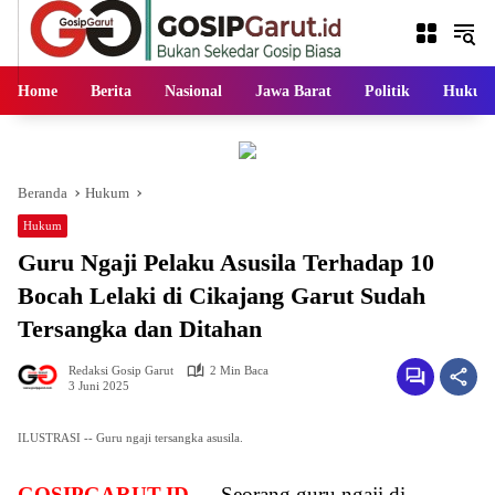
Langsung
ke
konten
Home
Berita
Nasional
Jawa Barat
Politik
Hukum
Beranda
Hukum
Hukum
Guru Ngaji Pelaku Asusila Terhadap 10
Bocah Lelaki di Cikajang Garut Sudah
Tersangka dan Ditahan
Redaksi Gosip Garut
2 Min Baca
3 Juni 2025
ILUSTRASI -- Guru ngaji tersangka asusila.
GOSIPGARUT.ID —
Seorang guru ngaji di