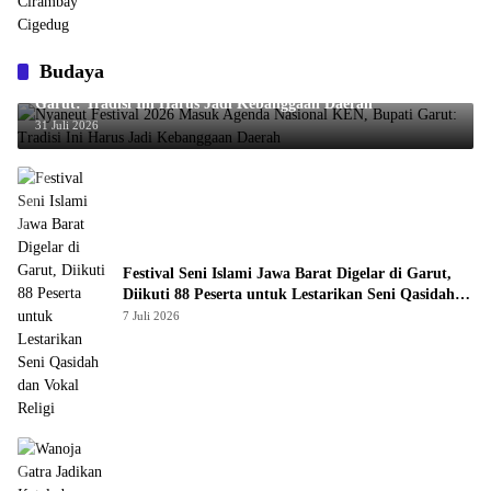
Budaya
Nyaneut Festival 2026 Masuk Agenda Nasional KEN, Bupati
Garut: Tradisi Ini Harus Jadi Kebanggaan Daerah
31 Juli 2026
Festival Seni Islami Jawa Barat Digelar di Garut,
Diikuti 88 Peserta untuk Lestarikan Seni Qasidah
dan Vokal Religi
7 Juli 2026