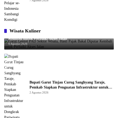
Komdigi
7 Agustus 2026
Wisata Kuliner
Garut Genjot PAD Sektor Wisata, Hasil Pajak Bakal Diputar
Kembali untuk Perbaiki Akses Jalan
6 Agustus 2026
Bupati Garut Tinjau Curug Sanghyang Taraje,
Pemkab Siapkan Penguatan Infrastruktur untuk
Dongkrak Pariwisata
2 Agustus 2026