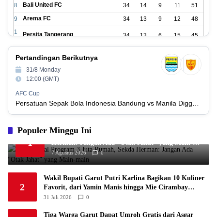
Bali United FC
8
34
14
9
11
51
Arema FC
9
34
13
9
12
48
1
Persita Tangerang
34
13
6
15
45
0
1
PSIM Yogyakarta
34
11
12
11
45
Pertandingan Berikutnya
1
1
31/8 Monday
Persik Kediri
34
11
6
17
39
2
12:00 (GMT)
1
Persijap Jepara
34
9
9
16
36
AFC Cup
3
Persatuan Sepak Bola Indonesia Bandung vs Manila Digger FC
1
Madura United FC
34
9
8
17
35
4
1
Populer Minggu Ini
PSM Makassar
34
8
10
16
34
5
Jabar Kawal Program 3 Juta Rumah, Sekda
1
Herman: Jangan Ada “Otak Jahat” yang Main-
1
Persis Solo
34
8
10
16
34
main
6
7 Agustus 2026
0
1
Semen Padang FC
34
5
5
24
20
7
Wakil Bupati Garut Putri Karlina Bagikan 10 Kuliner
1
2
PSBS Biak
34
4
6
24
18
Favorit, dari Yamin Manis hingga Mie Cirambay
8
Cigedug
31 Juli 2026
0
Tiga Warga Garut Dapat Umroh Gratis dari Asgar