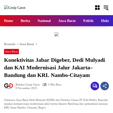
Langsung
ke
konten
Home
Berita
Nasional
Jawa Barat
Politik
Hukum
Beranda
Jawa Barat
Jawa Barat
Konektivitas Jabar Digeber, Dedi Mulyadi
dan KAI Modernisasi Jalur Jakarta–
Bandung dan KRL Nambo-Citayam
Redaksi Gosip Garut
3 Min Baca
8 November 2025
Gubernur Jawa Barat Dedi Mulyadi (KDM) dan Direktur Utama PT KAI Bobby Rasyidin
sepakat mempercepat modernisasi jalur kereta Jakarta–Bandung dan optimalisasi layanan
KRL lintas Nambo–Citayam, Bogor.