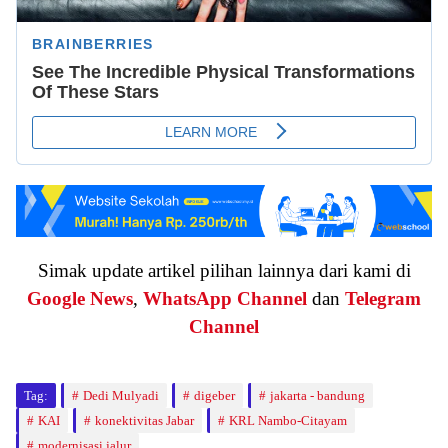
Simak update artikel pilihan lainnya dari kami di
Google News
,
WhatsApp Channel
dan
Telegram
Channel
Tag:
Dedi Mulyadi
digeber
jakarta - bandung
KAI
konektivitas Jabar
KRL Nambo-Citayam
modernisasi jalur