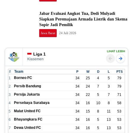
Jabar Evaluasi Angkot Tua, Dedi Mulyadi
Siapkan Peremajaan Armada Listrik dan Skema
Sopir Jadi Pemilik
Jawa Barat
24 Juli 2026
LIHAT LEBIH
Liga 1
Klasemen
#
Team
P
W
D
L
PTS
Borneo FC
1
34
25
4
5
79
Persib Bandung
2
34
24
7
3
79
Persija Jakarta
3
34
22
5
7
71
Persebaya Surabaya
4
34
16
10
8
58
Malut United FC
5
34
15
8
11
53
Bhayangkara FC
6
34
16
5
13
53
Dewa United FC
7
34
16
5
13
53