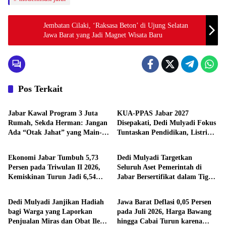
Jembatan Cilaki, ‘Raksasa Beton’ di Ujung Selatan
Jawa Barat yang Jadi Magnet Wisata Baru
Pos Terkait
Jawa Barat
Jawa Barat
Jabar Kawal Program 3 Juta
KUA-PPAS Jabar 2027
Rumah, Sekda Herman: Jangan
Disepakati, Dedi Mulyadi Fokus
Ada “Otak Jahat” yang Main-
Tuntaskan Pendidikan, Listrik,
Jawa Barat
Jawa Barat
main
dan Infrastruktur
Ekonomi Jabar Tumbuh 5,73
Dedi Mulyadi Targetkan
Persen pada Triwulan II 2026,
Seluruh Aset Pemerintah di
Kemiskinan Turun Jadi 6,54
Jabar Bersertifikat dalam Tiga
Jawa Barat
Jawa Barat
Persen
Tahun, Fokus Tutup Celah
Korupsi
Dedi Mulyadi Janjikan Hadiah
Jawa Barat Deflasi 0,05 Persen
bagi Warga yang Laporkan
pada Juli 2026, Harga Bawang
Penjualan Miras dan Obat Ilegal
hingga Cabai Turun karena