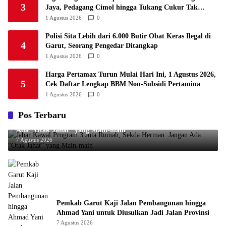
3
Jaya, Pedagang Cimol hingga Tukang Cukur Tak
Kuasa Menahan Haru
1 Agustus 2026
0
Polisi Sita Lebih dari 6.000 Butir Obat Keras Ilegal di
4
Garut, Seorang Pengedar Ditangkap
1 Agustus 2026
0
Harga Pertamax Turun Mulai Hari Ini, 1 Agustus 2026,
5
Cek Daftar Lengkap BBM Non-Subsidi Pertamina
1 Agustus 2026
0
Pos Terbaru
Jabar Kawal Program 3 Juta Rumah, Sekda Herman: Jangan
Ada “Otak Jahat” yang Main-main
7 Agustus 2026
Pemkab Garut Kaji Jalan Pembangunan hingga
Ahmad Yani untuk Diusulkan Jadi Jalan Provinsi
7 Agustus 2026