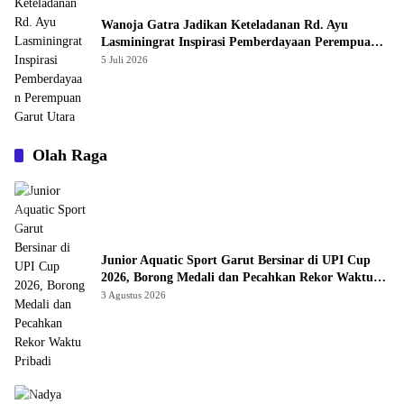
Wanoja Gatra Jadikan Keteladanan Rd. Ayu
Lasminingrat Inspirasi Pemberdayaan Perempuan
Garut Utara
5 Juli 2026
Olah Raga
Junior Aquatic Sport Garut Bersinar di UPI Cup
2026, Borong Medali dan Pecahkan Rekor Waktu
Pribadi
3 Agustus 2026