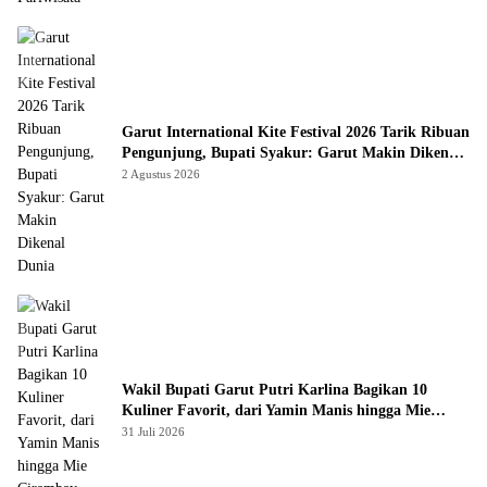
Garut International Kite Festival 2026 Tarik Ribuan
Pengunjung, Bupati Syakur: Garut Makin Dikenal
Dunia
2 Agustus 2026
Wakil Bupati Garut Putri Karlina Bagikan 10
Kuliner Favorit, dari Yamin Manis hingga Mie
Cirambay Cigedug
31 Juli 2026