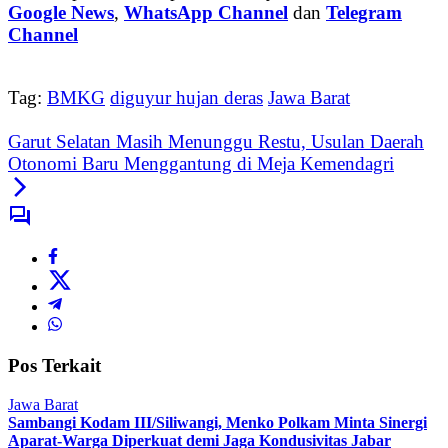
Google News
,
WhatsApp Channel
dan
Telegram
Channel
Tag:
BMKG
diguyur hujan deras
Jawa Barat
Garut Selatan Masih Menunggu Restu, Usulan Daerah
Otonomi Baru Menggantung di Meja Kemendagri
Pos Terkait
Jawa Barat
Sambangi Kodam III/Siliwangi, Menko Polkam Minta Sinergi
Aparat-Warga Diperkuat demi Jaga Kondusivitas Jabar