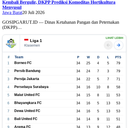
Kembali Bergulir, DKPP Prediksi Komoditas Hortikultura
Menyusul
Jawa Barat
20 Juli 2026
GOSIPGARUT.ID — Dinas Ketahanan Pangan dan Peternakan
(DKPP)…
LIHAT LEBIH
Liga 1
Klasemen
#
Team
P
W
D
L
PTS
Borneo FC
1
34
25
4
5
79
Persib Bandung
2
34
24
7
3
79
Persija Jakarta
3
34
22
5
7
71
Persebaya Surabaya
4
34
16
10
8
58
Malut United FC
5
34
15
8
11
53
Bhayangkara FC
6
34
16
5
13
53
Dewa United FC
7
34
16
5
13
53
Bali United FC
8
34
14
9
11
51
Arema FC
9
34
13
9
12
48