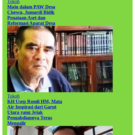
Tokoh
Maju dalam PAW Desa
Cisewu, Jumardi Bidik
Penataan Aset dan
Reformasi Aparat Desa
Tokoh
KH Usep Romli HM, Mata
Air Inspirasi dari Garut
Utara yang Jejak
Pengabdiannya Terus
Mengalir