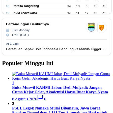
Persita Tangerang
10
34
13
6
15
45
PSIM Yogyakarta
11
34
11
12
11
45
Persik Kediri
12
34
11
6
17
39
Pertandingan Berikutnya
Persijap Jepara
13
34
9
9
16
36
31/8 Monday
Madura United FC
14
34
9
8
17
35
12:00 (GMT)
PSM Makassar
15
34
8
10
16
34
AFC Cup
Persis Solo
16
34
8
10
16
Persatuan Sepak Bola Indonesia Bandung vs Manila Digger FC
34
Semen Padang FC
17
34
5
5
24
20
Populer Minggu Ini
PSBS Biak
18
34
4
6
24
18
1
Buka Muswil KAHMI Jabar, Dedi Mulyadi: Jangan
Cuma Kejar Gelar, Akademisi Harus Buat Karya Nyata
8 Agustus 2026
0
2
PSEL Legok Nangka Mulai Dibangun, Jawa Barat
Siapkan Pengolahan 2.131 Ton Sampah per Hari untuk