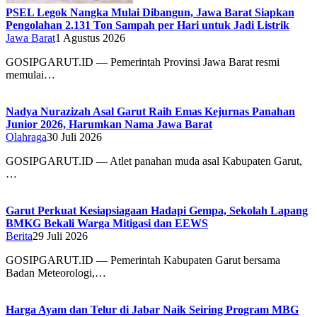
PSEL Legok Nangka Mulai Dibangun, Jawa Barat Siapkan
Pengolahan 2.131 Ton Sampah per Hari untuk Jadi Listrik
Jawa Barat
1 Agustus 2026
GOSIPGARUT.ID — Pemerintah Provinsi Jawa Barat resmi
memulai…
Nadya Nurazizah Asal Garut Raih Emas Kejurnas Panahan
Junior 2026, Harumkan Nama Jawa Barat
Olahraga
30 Juli 2026
GOSIPGARUT.ID — Atlet panahan muda asal Kabupaten Garut,
…
Garut Perkuat Kesiapsiagaan Hadapi Gempa, Sekolah Lapang
BMKG Bekali Warga Mitigasi dan EEWS
Berita
29 Juli 2026
GOSIPGARUT.ID — Pemerintah Kabupaten Garut bersama
Badan Meteorologi,…
Harga Ayam dan Telur di Jabar Naik Seiring Program MBG