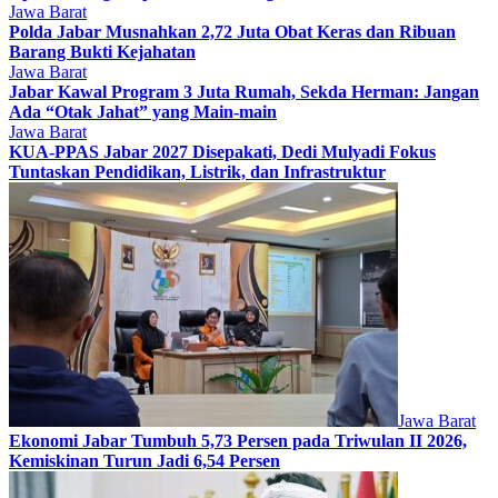
Jawa Barat
Polda Jabar Musnahkan 2,72 Juta Obat Keras dan Ribuan
Barang Bukti Kejahatan
Jawa Barat
Jabar Kawal Program 3 Juta Rumah, Sekda Herman: Jangan
Ada “Otak Jahat” yang Main-main
Jawa Barat
KUA-PPAS Jabar 2027 Disepakati, Dedi Mulyadi Fokus
Tuntaskan Pendidikan, Listrik, dan Infrastruktur
Jawa Barat
Ekonomi Jabar Tumbuh 5,73 Persen pada Triwulan II 2026,
Kemiskinan Turun Jadi 6,54 Persen