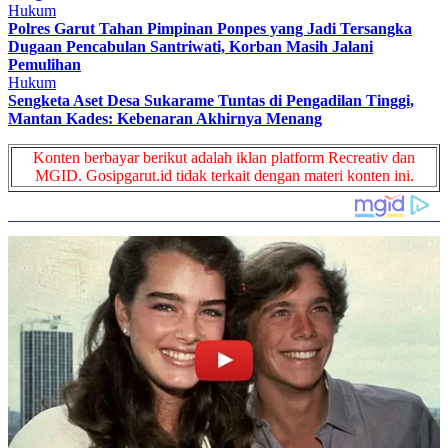
Hukum
Polres Garut Tahan Pimpinan Ponpes yang Jadi Tersangka
Dugaan Pencabulan Santriwati, Korban Masih Jalani
Pemulihan
Hukum
Sengketa Aset Desa Sukarame Tuntas di Pengadilan Tinggi,
Mantan Kades: Kebenaran Akhirnya Menang
Konten berbayar berikut adalah iklan platform Recreativ dan
MGID. Gosipgarut.id tidak terkait dengan materi konten ini.