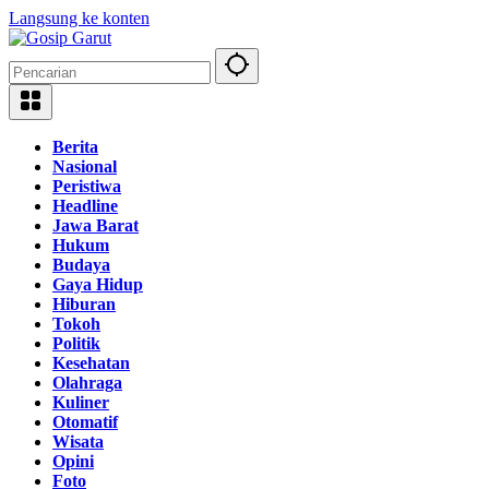
Langsung ke konten
Berita
Nasional
Peristiwa
Headline
Jawa Barat
Hukum
Budaya
Gaya Hidup
Hiburan
Tokoh
Politik
Kesehatan
Olahraga
Kuliner
Otomatif
Wisata
Opini
Foto