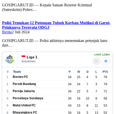
GOSIPGARUT.ID — Kepala Satuan Reserse Kriminal
(Satreskrim) Polres…
Polisi Temukan 12 Potongan Tubuh Korban Mutilasi di Garut,
Pelakunya Ternyata ODGJ
Berita
2 Juli 2024
GOSIPGARUT.ID — Polisi akhirnya menemukan petunjuk baru
dari…
LIHAT LEBIH
Liga 1
Klasemen
#
Team
P
W
D
L
PTS
Borneo FC
1
34
25
4
5
79
Persib Bandung
2
34
24
7
3
79
Persija Jakarta
3
34
22
5
7
71
Persebaya Surabaya
4
34
16
10
8
58
Malut United FC
5
34
15
8
11
53
Bhayangkara FC
6
34
16
5
13
53