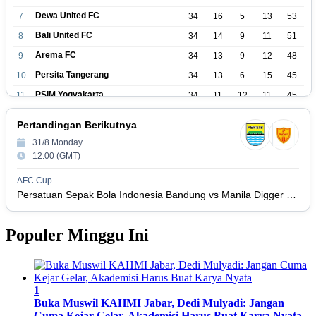
Dewa United FC
7
34
16
5
13
53
Bali United FC
8
34
14
9
11
51
Arema FC
9
34
13
9
12
48
Persita Tangerang
10
34
13
6
15
45
PSIM Yogyakarta
11
34
11
12
11
45
Persik Kediri
12
34
11
6
17
39
Pertandingan Berikutnya
Persijap Jepara
13
34
9
9
16
36
31/8 Monday
Madura United FC
14
34
9
8
17
35
12:00 (GMT)
PSM Makassar
15
34
8
10
16
34
AFC Cup
Persis Solo
16
34
8
10
16
Persatuan Sepak Bola Indonesia Bandung vs Manila Digger FC
34
Semen Padang FC
17
34
5
5
24
20
Populer Minggu Ini
PSBS Biak
18
34
4
6
24
18
1
Buka Muswil KAHMI Jabar, Dedi Mulyadi: Jangan
Cuma Kejar Gelar, Akademisi Harus Buat Karya Nyata