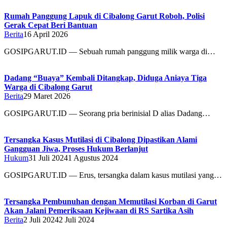
Rumah Panggung Lapuk di Cibalong Garut Roboh, Polisi
Gerak Cepat Beri Bantuan
Berita
16 April 2026
GOSIPGARUT.ID — Sebuah rumah panggung milik warga di…
Dadang “Buaya” Kembali Ditangkap, Diduga Aniaya Tiga
Warga di Cibalong Garut
Berita
29 Maret 2026
GOSIPGARUT.ID — Seorang pria berinisial D alias Dadang…
Tersangka Kasus Mutilasi di Cibalong Dipastikan Alami
Gangguan Jiwa, Proses Hukum Berlanjut
Hukum
31 Juli 2024
1 Agustus 2024
GOSIPGARUT.ID — Erus, tersangka dalam kasus mutilasi yang…
Tersangka Pembunuhan dengan Memutilasi Korban di Garut
Akan Jalani Pemeriksaan Kejiwaan di RS Sartika Asih
Berita
2 Juli 2024
2 Juli 2024