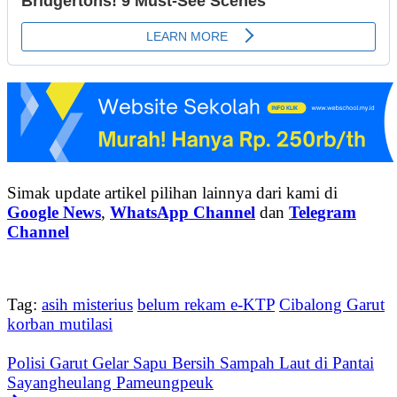
Simak update artikel pilihan lainnya dari kami di
Google News
,
WhatsApp Channel
dan
Telegram
Channel
Tag:
asih misterius
belum rekam e-KTP
Cibalong Garut
korban mutilasi
Polisi Garut Gelar Sapu Bersih Sampah Laut di Pantai
Sayangheulang Pameungpeuk