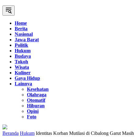
Home
Berita
Nasional
Jawa Barat
Politik
Hukum
Budaya
Tokoh
Wisata
Kuliner
Gaya Hidup
Lainnya
Kesehatan
Olahraga
Otomatif
Hiburan
Opini
Foto
Beranda
Hukum
Identitas Korban Mutilasi di Cibalong Garut Masih