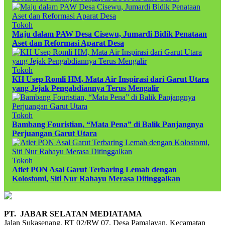
Tokoh
Maju dalam PAW Desa Cisewu, Jumardi Bidik Penataan
Aset dan Reformasi Aparat Desa
Tokoh
KH Usep Romli HM, Mata Air Inspirasi dari Garut Utara
yang Jejak Pengabdiannya Terus Mengalir
Tokoh
Bambang Fouristian, “Mata Pena” di Balik Panjangnya
Perjuangan Garut Utara
Tokoh
Atlet PON Asal Garut Terbaring Lemah dengan
Kolostomi, Siti Nur Rahayu Merasa Ditinggalkan
PT. JABAR SELATAN MEDIATAMA
Jalan Sukasenang, RT 02/RW 07, Desa Pamalayan, Kecamatan