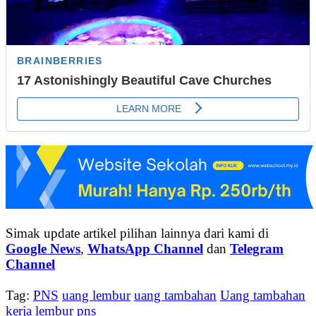
Simak update artikel pilihan lainnya dari kami di
Google News
,
WhatsApp Channel
dan
Telegram
Channel
Tag:
PNS
uang lembur
uang tambahan
Uang tambahan
kerja lembur pns