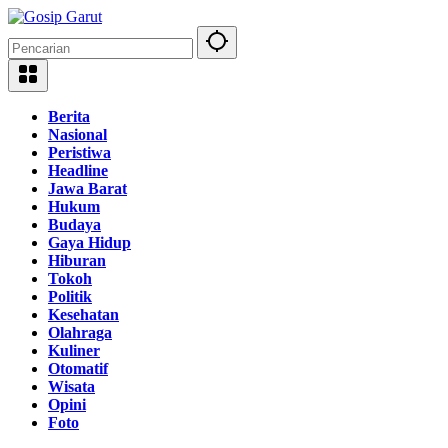
Langsung
ke
konten
Berita
Nasional
Peristiwa
Headline
Jawa Barat
Hukum
Budaya
Gaya Hidup
Hiburan
Tokoh
Politik
Kesehatan
Olahraga
Kuliner
Otomatif
Wisata
Opini
Foto