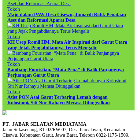
Tokoh
Maju dalam PAW Desa Cisewu, Jumardi Bidik Penataan
Aset dan Reformasi Aparat Desa
Tokoh
KH Usep Romli HM, Mata Air Inspirasi dari Garut Utara
yang Jejak Pengabdiannya Terus Mengalir
Tokoh
Bambang Fouristian, “Mata Pena” di Balik Panjangnya
Perjuangan Garut Utara
Tokoh
Atlet PON Asal Garut Terbaring Lemah dengan
Kolostomi, Siti Nur Rahayu Merasa Ditinggalkan
PT. JABAR SELATAN MEDIATAMA
Jalan Sukasenang, RT 02/RW 07, Desa Pamalayan, Kecamatan
Cisewu, Kabupaten Garut, Jawa Barat, Telepon 0822-1175-1509.