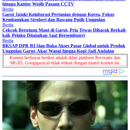
hingga Kantor Wajib Pasang CCTV
Berita
Garut Jajaki Kolaborasi Pertanian dengan Korea, Fokus
Kembangkan Stroberi dan Bawang Putih Unggulan
Berita
Cekcok Berujung Maut di Garut, Pria Tewas Dibacok Berkali-
kali, Pelaku Ditangkap Saat Bersembunyi
Berita
BKSAP DPR RI Siap Buka Akses Pasar Global untuk Produk
Unggulan Garut, Akar Wangi hingga Kopi Jadi Andalan
Konten berbayar berikut adalah iklan platform Recreativ dan
MGID. Gosipgarut.id tidak terkait dengan materi konten ini.