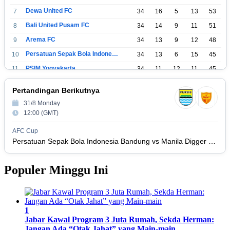
Dewa United FC
7
34
16
5
13
53
Bali United Pusam FC
8
34
14
9
11
51
Arema FC
9
34
13
9
12
48
Persatuan Sepak Bola Indonesia Tangerang
10
34
13
6
15
45
PSIM Yogyakarta
11
34
11
12
11
45
Persatuan Sepakbola Indonesia Kediri
12
34
11
6
17
39
Pertandingan Berikutnya
Perserikatan Sepak Bola Indonesia Jepara
13
34
9
9
16
36
31/8 Monday
Madura United FC
14
34
9
8
17
35
12:00 (GMT)
Persatuan Sepakbola Makassar
15
34
8
10
16
34
AFC Cup
Persis Solo
16
34
8
10
16
Persatuan Sepak Bola Indonesia Bandung vs Manila Digger FC
34
Semen Padang FC
17
34
5
5
24
20
Populer Minggu Ini
Persatuan Sepak Bola Biak Sekitarnya
18
34
4
6
24
18
1
Jabar Kawal Program 3 Juta Rumah, Sekda Herman:
Jangan Ada “Otak Jahat” yang Main-main