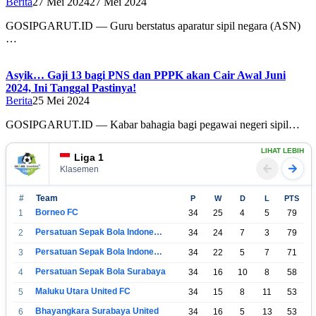
Berita
27 Mei 2024
27 Mei 2024
GOSIPGARUT.ID — Guru berstatus aparatur sipil negara (ASN)
…
Asyik… Gaji 13 bagi PNS dan PPPK akan Cair Awal Juni
2024, Ini Tanggal Pastinya!
Berita
25 Mei 2024
GOSIPGARUT.ID — Kabar bahagia bagi pegawai negeri sipil…
LIHAT LEBIH
Liga 1
Klasemen
#
Team
P
W
D
L
PTS
Borneo FC
1
34
25
4
5
79
Persatuan Sepak Bola Indonesia Bandung
2
34
24
7
3
79
Persatuan Sepak Bola Indonesia Jakarta
3
34
22
5
7
71
Persatuan Sepak Bola Surabaya
4
34
16
10
8
58
Maluku Utara United FC
5
34
15
8
11
53
Bhayangkara Surabaya United
6
34
16
5
13
53