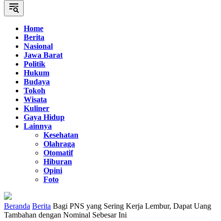
Home
Berita
Nasional
Jawa Barat
Politik
Hukum
Budaya
Tokoh
Wisata
Kuliner
Gaya Hidup
Lainnya
Kesehatan
Olahraga
Otomatif
Hiburan
Opini
Foto
Beranda
Berita
Bagi PNS yang Sering Kerja Lembur, Dapat Uang
Tambahan dengan Nominal Sebesar Ini