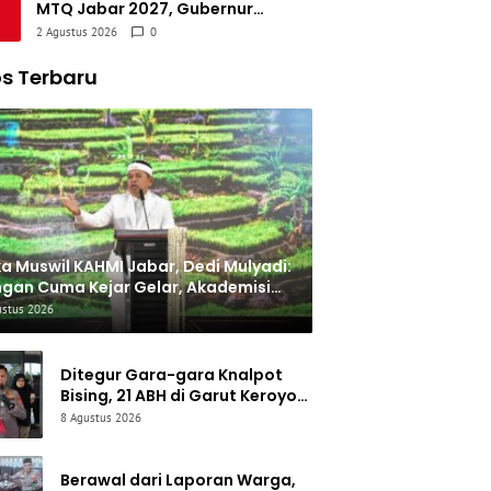
MTQ Jabar 2027, Gubernur
Ungkap APBD Turun dan Fokus
2 Agustus 2026
0
Dialihkan ke Infrastruktur
s Terbaru
a Muswil KAHMI Jabar, Dedi Mulyadi:
gan Cuma Kejar Gelar, Akademisi
us Buat Karya Nyata
ustus 2026
Ditegur Gara-gara Knalpot
Bising, 21 ABH di Garut Keroyok
Warga hingga Luka Parah
8 Agustus 2026
Berawal dari Laporan Warga,