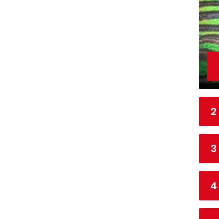
1
S
7
1
P
8
2
3
4