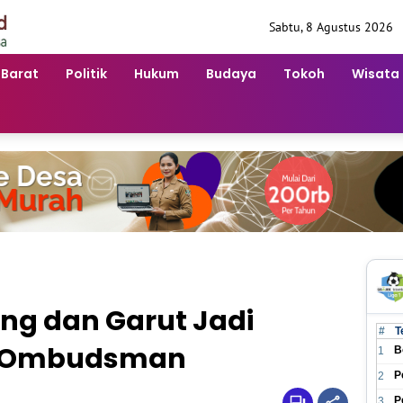
Sabtu, 8 Agustus 2026
 Barat
Politik
Hukum
Budaya
Tokoh
Wisata
ng dan Garut Jadi
#
T
a Ombudsman
B
1
P
2
P
3