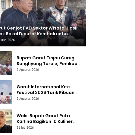
ut Genjot PAD Sektor Wisata, Hasil
ak Bakal Diputar Kembali untuk
baiki Akses Jalan
ustus 2026
Bupati Garut Tinjau Curug
Sanghyang Taraje, Pemkab
Siapkan Penguatan
2 Agustus 2026
Infrastruktur untuk Dongkrak
Pariwisata
Garut International Kite
Festival 2026 Tarik Ribuan
Pengunjung, Bupati Syakur:
2 Agustus 2026
Garut Makin Dikenal Dunia
Wakil Bupati Garut Putri
Karlina Bagikan 10 Kuliner
Favorit, dari Yamin Manis
31 Juli 2026
hingga Mie Cirambay Cigedug