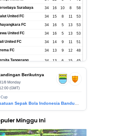
ersebaya Surabaya
34
16
10
8
58
alut United FC
34
15
8
11
53
hayangkara FC
34
16
5
13
53
ewa United FC
34
16
5
13
53
ali United FC
34
14
9
11
51
rema FC
34
13
9
12
48
ersita Tangerang
34
13
6
15
45
SIM Yogyakarta
34
11
12
11
45
tandingan Berikutnya
31/8 Monday
ersik Kediri
34
11
6
17
39
12:00 (GMT)
ersijap Jepara
34
9
9
16
36
 Cup
Persatuan Sepak Bola Indonesia Bandung vs Manila Digger FC
adura United FC
34
9
8
17
35
puler Minggu Ini
SM Makassar
34
8
10
16
34
ersis Solo
34
8
10
16
34