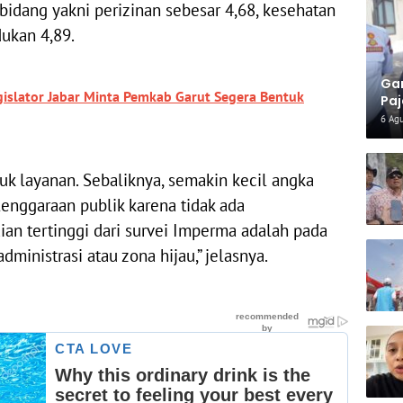
bidang yakni perizinan sebesar 4,68, kesehatan
ukan 4,89.
Gar
egislator Jabar Minta Pemkab Garut Segera Bentuk
Paj
Per
6 Ag
uk layanan. Sebaliknya, semakin kecil angka
nggaraan publik karena tidak ada
ian tertinggi dari survei Imperma adalah pada
dministrasi atau zona hijau,” jelasnya.