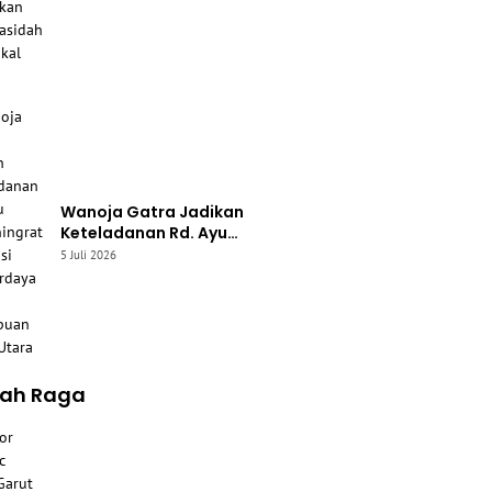
Wanoja Gatra Jadikan
Keteladanan Rd. Ayu
Lasminingrat Inspirasi
5 Juli 2026
Pemberdayaan Perempuan
Garut Utara
lah Raga