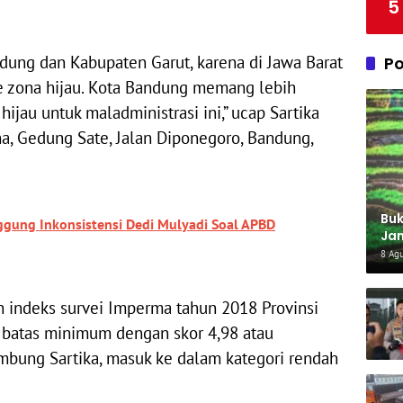
5
dung dan Kabupaten Garut, karena di Jawa Barat
Po
e zona hijau. Kota Bandung memang lebih
ijau untuk maladministrasi ini,” ucap Sartika
a, Gedung Sate, Jalan Diponegoro, Bandung,
Buk
nggung Inkonsistensi Dedi Mulyadi Soal APBD
Jan
Har
8 Ag
n indeks survei Imperma tahun 2018 Provinsi
g batas minimum dengan skor 4,98 atau
mbung Sartika, masuk ke dalam kategori rendah