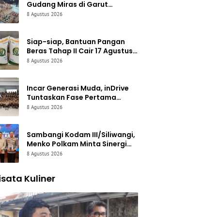
Gudang Miras di Garut
Digerebek Polisi: 308 Botol
8 Agustus 2026
Disita, Pedagang Ditangkap
Siap-siap, Bantuan Pangan
Beras Tahap II Cair 17 Agustus
2026: Setiap KPM Dapat 30 Kg
8 Agustus 2026
Incar Generasi Muda, inDrive
Tuntaskan Fase Pertama
Edukasi Keselamatan
8 Agustus 2026
Berkendara di Jabar
Sambangi Kodam III/Siliwangi,
Menko Polkam Minta Sinergi
Aparat-Warga Diperkuat demi
8 Agustus 2026
Jaga Kondusivitas Jabar
sata Kuliner