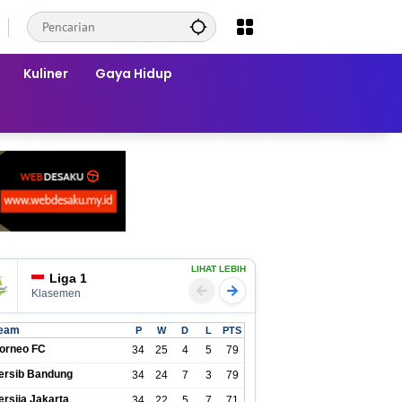
Kuliner
Gaya Hidup
LIHAT LEBIH
Liga 1
Klasemen
eam
P
W
D
L
PTS
orneo FC
34
25
4
5
79
ersib Bandung
34
24
7
3
79
ersija Jakarta
34
22
5
7
71