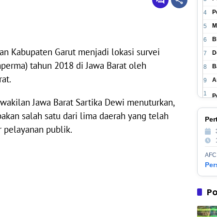
P
4
M
5
B
6
n Kabupaten Garut menjadi lokasi survei
D
7
mperma) tahun 2018 di Jawa Barat oleh
B
8
at.
A
9
1
P
akilan Jawa Barat Sartika Dewi menuturkan,
0
1
akan salah satu dari lima daerah yang telah
P
Per
1
r pelayanan publik.
1
P
2
1
P
AFC
3
1
M
4
1
Po
P
5
1
P
6