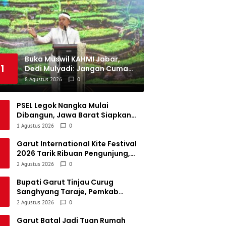
emen Padang FC
34
5
5
24
20
SBS Biak
34
4
6
24
18
Buka Muswil KAHMI Jabar,
1
Dedi Mulyadi: Jangan Cuma
Kejar Gelar, Akademisi Harus
8 Agustus 2026
0
Buat Karya Nyata
PSEL Legok Nangka Mulai
Dibangun, Jawa Barat Siapkan
Pengolahan 2.131 Ton Sampah per
1 Agustus 2026
0
Hari untuk Jadi Listrik
Garut International Kite Festival
2026 Tarik Ribuan Pengunjung,
Bupati Syakur: Garut Makin
2 Agustus 2026
0
Dikenal Dunia
Bupati Garut Tinjau Curug
Sanghyang Taraje, Pemkab
Siapkan Penguatan Infrastruktur
2 Agustus 2026
0
untuk Dongkrak Pariwisata
Garut Batal Jadi Tuan Rumah