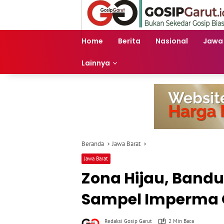
Langsung
ke
konten
Home
Berita
Nasional
Jawa
Lainnya
Beranda
Jawa Barat
Jawa Barat
Zona Hijau, Bandu
Sampel Imperm
Redaksi Gosip Garut
2 Min Baca