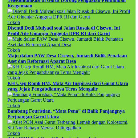
Telekomunikasi di Garut Dorong Penguatan Pendidikan
Keagamaan
Tokoh
Disentil Dedi Mulyadi soal Jalan Rusak di Cisewu, Ini
Profil Ade Ginanjar Anggota DPR RI dari Garut
Tokoh
Maju dalam PAW Desa Cisewu, Jumardi Bidik Penataan
Aset dan Reformasi Aparat Desa
Tokoh
KH Usep Romli HM, Mata Air Inspirasi dari Garut Utara
yang Jejak Pengabdiannya Terus Mengalir
Tokoh
Bambang Fouristian, “Mata Pena” di Balik Panjangnya
Perjuangan Garut Utara
Tokoh