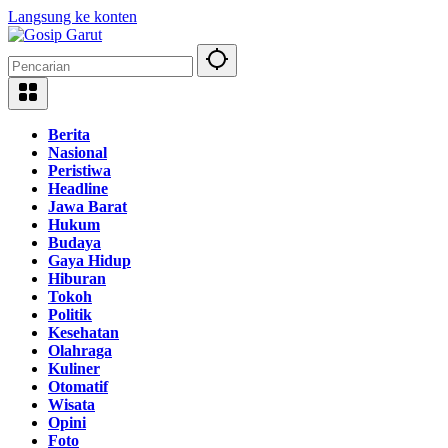
Langsung ke konten
Berita
Nasional
Peristiwa
Headline
Jawa Barat
Hukum
Budaya
Gaya Hidup
Hiburan
Tokoh
Politik
Kesehatan
Olahraga
Kuliner
Otomatif
Wisata
Opini
Foto