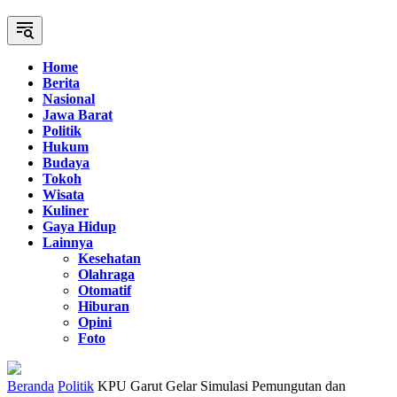
Home
Berita
Nasional
Jawa Barat
Politik
Hukum
Budaya
Tokoh
Wisata
Kuliner
Gaya Hidup
Lainnya
Kesehatan
Olahraga
Otomatif
Hiburan
Opini
Foto
Beranda
Politik
KPU Garut Gelar Simulasi Pemungutan dan