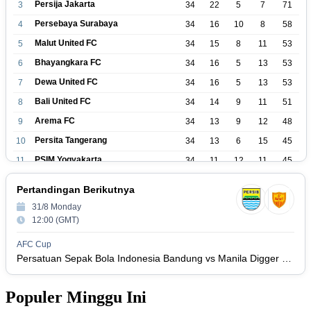
Persija Jakarta
3
34
22
5
7
71
Persebaya Surabaya
4
34
16
10
8
58
Malut United FC
5
34
15
8
11
53
Bhayangkara FC
6
34
16
5
13
53
Dewa United FC
7
34
16
5
13
53
Bali United FC
8
34
14
9
11
51
Arema FC
9
34
13
9
12
48
Persita Tangerang
10
34
13
6
15
45
PSIM Yogyakarta
11
34
11
12
11
45
Persik Kediri
12
34
11
6
17
39
Pertandingan Berikutnya
Persijap Jepara
13
34
9
9
16
36
31/8 Monday
Madura United FC
14
34
9
8
17
35
12:00 (GMT)
PSM Makassar
15
34
8
10
16
34
AFC Cup
Persis Solo
16
34
8
10
16
Persatuan Sepak Bola Indonesia Bandung vs Manila Digger FC
34
Semen Padang FC
17
34
5
5
24
20
Populer Minggu Ini
PSBS Biak
18
34
4
6
24
18