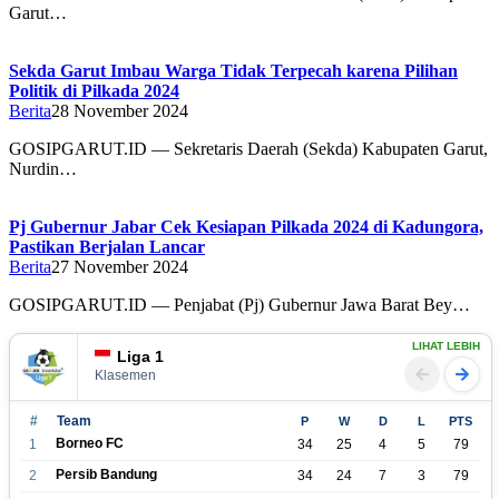
Garut…
Sekda Garut Imbau Warga Tidak Terpecah karena Pilihan
Politik di Pilkada 2024
Berita
28 November 2024
GOSIPGARUT.ID — Sekretaris Daerah (Sekda) Kabupaten Garut,
Nurdin…
Pj Gubernur Jabar Cek Kesiapan Pilkada 2024 di Kadungora,
Pastikan Berjalan Lancar
Berita
27 November 2024
GOSIPGARUT.ID — Penjabat (Pj) Gubernur Jawa Barat Bey…
LIHAT LEBIH
Liga 1
Klasemen
#
Team
P
W
D
L
PTS
Borneo FC
1
34
25
4
5
79
Persib Bandung
2
34
24
7
3
79