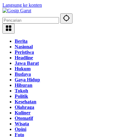
Langsung ke konten
Berita
Nasional
Peristiwa
Headline
Jawa Barat
Hukum
Budaya
Gaya Hidup
Hiburan
Tokoh
Politik
Kesehatan
Olahraga
Kuliner
Otomatif
Wisata
Opini
Foto