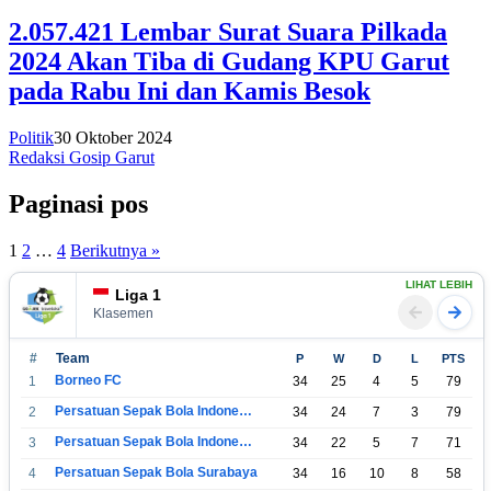
2.057.421 Lembar Surat Suara Pilkada
2024 Akan Tiba di Gudang KPU Garut
pada Rabu Ini dan Kamis Besok
Politik
30 Oktober 2024
Redaksi Gosip Garut
Paginasi pos
1
2
…
4
Berikutnya »
LIHAT LEBIH
Liga 1
Klasemen
#
Team
P
W
D
L
PTS
Borneo FC
1
34
25
4
5
79
Persatuan Sepak Bola Indonesia Bandung
2
34
24
7
3
79
Persatuan Sepak Bola Indonesia Jakarta
3
34
22
5
7
71
Persatuan Sepak Bola Surabaya
4
34
16
10
8
58