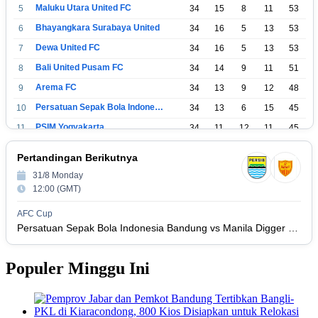
Maluku Utara United FC
5
34
15
8
11
53
Bhayangkara Surabaya United
6
34
16
5
13
53
Dewa United FC
7
34
16
5
13
53
Bali United Pusam FC
8
34
14
9
11
51
Arema FC
9
34
13
9
12
48
Persatuan Sepak Bola Indonesia Tangerang
10
34
13
6
15
45
PSIM Yogyakarta
11
34
11
12
11
45
Persatuan Sepakbola Indonesia Kediri
12
34
11
6
17
39
Pertandingan Berikutnya
Perserikatan Sepak Bola Indonesia Jepara
13
34
9
9
16
36
31/8 Monday
Madura United FC
14
34
9
8
17
35
12:00 (GMT)
Persatuan Sepakbola Makassar
15
34
8
10
16
34
AFC Cup
Persis Solo
16
34
8
10
16
Persatuan Sepak Bola Indonesia Bandung vs Manila Digger FC
34
Semen Padang FC
17
34
5
5
24
20
Populer Minggu Ini
Persatuan Sepak Bola Biak Sekitarnya
18
34
4
6
24
18