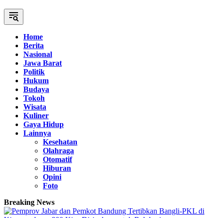
Home
Berita
Nasional
Jawa Barat
Politik
Hukum
Budaya
Tokoh
Wisata
Kuliner
Gaya Hidup
Lainnya
Kesehatan
Olahraga
Otomatif
Hiburan
Opini
Foto
Breaking News