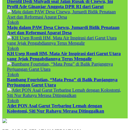
Disentil Dedi Mulyadi soal Jalan Rusak di Cisewu, Ini
Profil Ade Ginanjar Anggota DPR RI dari Garut
Tokoh
Maju dalam PAW Desa Cisewu, Jumardi Bidik Penataan
Aset dan Reformasi Aparat Desa
Tokoh
KH Usep Romli HM, Mata Air Inspirasi dari Garut Utara
yang Jejak Pengabdiannya Terus Mengalir
Tokoh
Bambang Fouristian, “Mata Pena” di Balik Panjangnya
Perjuangan Garut Utara
Tokoh
Atlet PON Asal Garut Terbaring Lemah dengan
Kolostomi, Siti Nur Rahayu Merasa Ditinggalkan