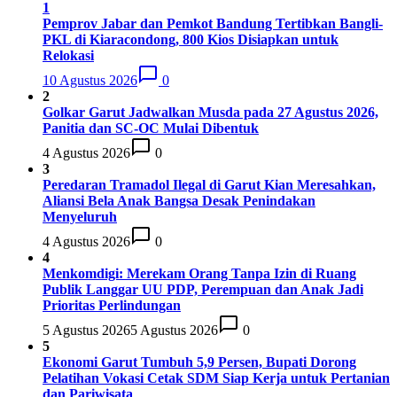
1
Pemprov Jabar dan Pemkot Bandung Tertibkan Bangli-
PKL di Kiaracondong, 800 Kios Disiapkan untuk
Relokasi
10 Agustus 2026
0
2
Golkar Garut Jadwalkan Musda pada 27 Agustus 2026,
Panitia dan SC-OC Mulai Dibentuk
4 Agustus 2026
0
3
Peredaran Tramadol Ilegal di Garut Kian Meresahkan,
Aliansi Bela Anak Bangsa Desak Penindakan
Menyeluruh
4 Agustus 2026
0
4
Menkomdigi: Merekam Orang Tanpa Izin di Ruang
Publik Langgar UU PDP, Perempuan dan Anak Jadi
Prioritas Perlindungan
5 Agustus 2026
5 Agustus 2026
0
5
Ekonomi Garut Tumbuh 5,9 Persen, Bupati Dorong
Pelatihan Vokasi Cetak SDM Siap Kerja untuk Pertanian
dan Pariwisata