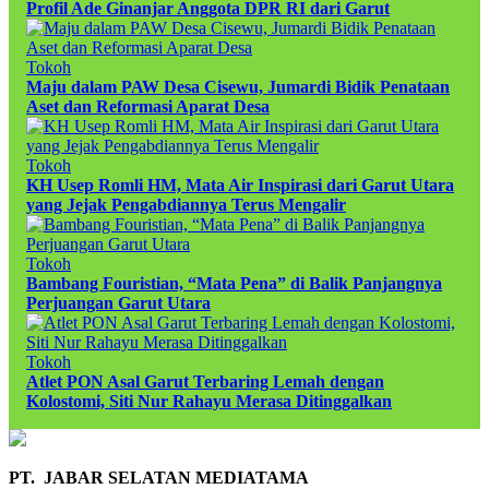
Profil Ade Ginanjar Anggota DPR RI dari Garut
Tokoh
Maju dalam PAW Desa Cisewu, Jumardi Bidik Penataan
Aset dan Reformasi Aparat Desa
Tokoh
KH Usep Romli HM, Mata Air Inspirasi dari Garut Utara
yang Jejak Pengabdiannya Terus Mengalir
Tokoh
Bambang Fouristian, “Mata Pena” di Balik Panjangnya
Perjuangan Garut Utara
Tokoh
Atlet PON Asal Garut Terbaring Lemah dengan
Kolostomi, Siti Nur Rahayu Merasa Ditinggalkan
PT. JABAR SELATAN MEDIATAMA