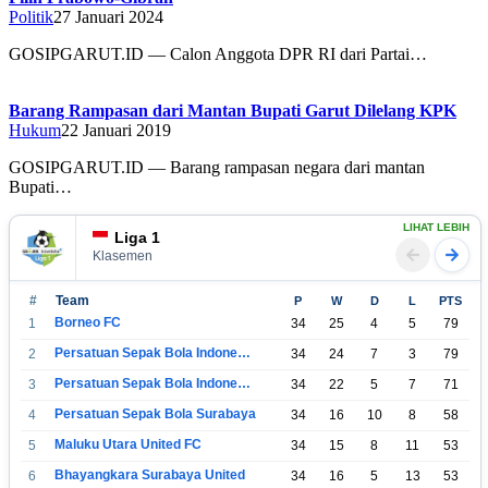
Politik
27 Januari 2024
GOSIPGARUT.ID — Calon Anggota DPR RI dari Partai…
Barang Rampasan dari Mantan Bupati Garut Dilelang KPK
Hukum
22 Januari 2019
GOSIPGARUT.ID — Barang rampasan negara dari mantan
Bupati…
LIHAT LEBIH
Liga 1
Klasemen
#
Team
P
W
D
L
PTS
Borneo FC
1
34
25
4
5
79
Persatuan Sepak Bola Indonesia Bandung
2
34
24
7
3
79
Persatuan Sepak Bola Indonesia Jakarta
3
34
22
5
7
71
Persatuan Sepak Bola Surabaya
4
34
16
10
8
58
Maluku Utara United FC
5
34
15
8
11
53
Bhayangkara Surabaya United
6
34
16
5
13
53