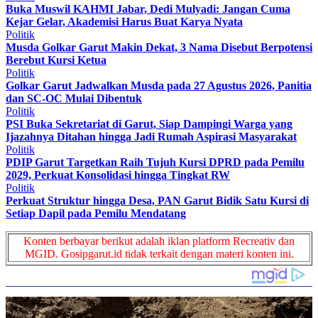
Buka Muswil KAHMI Jabar, Dedi Mulyadi: Jangan Cuma
Kejar Gelar, Akademisi Harus Buat Karya Nyata
Politik
Musda Golkar Garut Makin Dekat, 3 Nama Disebut Berpotensi
Berebut Kursi Ketua
Politik
Golkar Garut Jadwalkan Musda pada 27 Agustus 2026, Panitia
dan SC-OC Mulai Dibentuk
Politik
PSI Buka Sekretariat di Garut, Siap Dampingi Warga yang
Ijazahnya Ditahan hingga Jadi Rumah Aspirasi Masyarakat
Politik
PDIP Garut Targetkan Raih Tujuh Kursi DPRD pada Pemilu
2029, Perkuat Konsolidasi hingga Tingkat RW
Politik
Perkuat Struktur hingga Desa, PAN Garut Bidik Satu Kursi di
Setiap Dapil pada Pemilu Mendatang
Konten berbayar berikut adalah iklan platform Recreativ dan
MGID. Gosipgarut.id tidak terkait dengan materi konten ini.