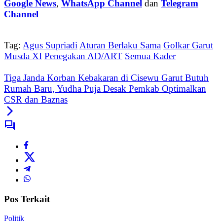
Google News
,
WhatsApp Channel
dan
Telegram
Channel
Tag:
Agus Supriadi
Aturan Berlaku Sama
Golkar Garut
Musda XI
Penegakan AD/ART
Semua Kader
Tiga Janda Korban Kebakaran di Cisewu Garut Butuh
Rumah Baru, Yudha Puja Desak Pemkab Optimalkan
CSR dan Baznas
Pos Terkait
Politik