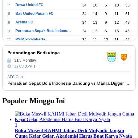
Dewa United FC
7
34
16
5
13
53
Bali United Pusam FC
8
34
14
9
11
51
Arema FC
9
34
13
9
12
48
Persatuan Sepak Bola Indonesia Tangerang
10
34
13
6
15
45
PSIM Yogyakarta
11
34
11
12
11
45
Persatuan Sepakbola Indonesia Kediri
12
34
11
6
17
39
Pertandingan Berikutnya
Perserikatan Sepak Bola Indonesia Jepara
13
34
9
9
16
36
31/8 Monday
Madura United FC
14
34
9
8
17
35
12:00 (GMT)
Persatuan Sepakbola Makassar
15
34
8
10
16
34
AFC Cup
Persis Solo
16
34
8
10
16
Persatuan Sepak Bola Indonesia Bandung vs Manila Digger FC
34
Semen Padang FC
17
34
5
5
24
20
Populer Minggu Ini
Persatuan Sepak Bola Biak Sekitarnya
18
34
4
6
24
18
1
Buka Muswil KAHMI Jabar, Dedi Mulyadi: Jangan
Cuma Kejar Gelar, Akademisi Harus Buat Karya Nyata