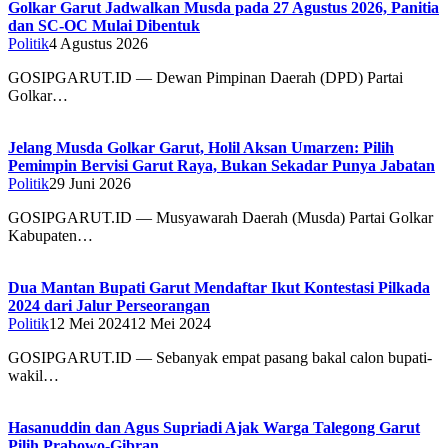
Golkar Garut Jadwalkan Musda pada 27 Agustus 2026, Panitia
dan SC-OC Mulai Dibentuk
Politik
4 Agustus 2026
GOSIPGARUT.ID — Dewan Pimpinan Daerah (DPD) Partai
Golkar…
Jelang Musda Golkar Garut, Holil Aksan Umarzen: Pilih
Pemimpin Bervisi Garut Raya, Bukan Sekadar Punya Jabatan
Politik
29 Juni 2026
GOSIPGARUT.ID — Musyawarah Daerah (Musda) Partai Golkar
Kabupaten…
Dua Mantan Bupati Garut Mendaftar Ikut Kontestasi Pilkada
2024 dari Jalur Perseorangan
Politik
12 Mei 2024
12 Mei 2024
GOSIPGARUT.ID — Sebanyak empat pasang bakal calon bupati-
wakil…
Hasanuddin dan Agus Supriadi Ajak Warga Talegong Garut
Pilih Prabowo-Gibran