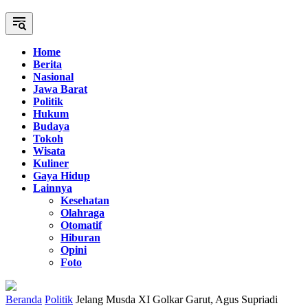
Home
Berita
Nasional
Jawa Barat
Politik
Hukum
Budaya
Tokoh
Wisata
Kuliner
Gaya Hidup
Lainnya
Kesehatan
Olahraga
Otomatif
Hiburan
Opini
Foto
Beranda
Politik
Jelang Musda XI Golkar Garut, Agus Supriadi