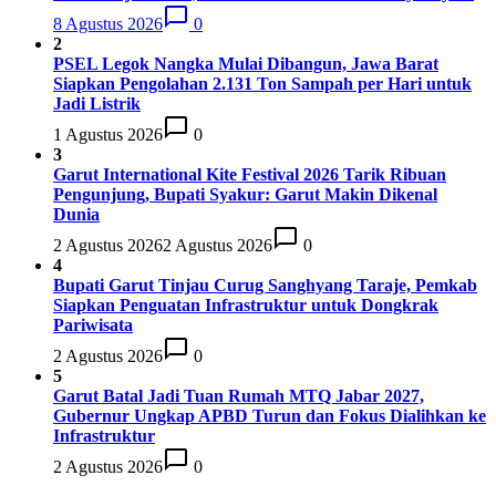
8 Agustus 2026
0
2
PSEL Legok Nangka Mulai Dibangun, Jawa Barat
Siapkan Pengolahan 2.131 Ton Sampah per Hari untuk
Jadi Listrik
1 Agustus 2026
0
3
Garut International Kite Festival 2026 Tarik Ribuan
Pengunjung, Bupati Syakur: Garut Makin Dikenal
Dunia
2 Agustus 2026
2 Agustus 2026
0
4
Bupati Garut Tinjau Curug Sanghyang Taraje, Pemkab
Siapkan Penguatan Infrastruktur untuk Dongkrak
Pariwisata
2 Agustus 2026
0
5
Garut Batal Jadi Tuan Rumah MTQ Jabar 2027,
Gubernur Ungkap APBD Turun dan Fokus Dialihkan ke
Infrastruktur
2 Agustus 2026
0