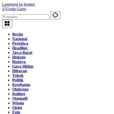
Langsung ke konten
Berita
Nasional
Peristiwa
Headline
Jawa Barat
Hukum
Budaya
Gaya Hidup
Hiburan
Tokoh
Politik
Kesehatan
Olahraga
Kuliner
Otomatif
Wisata
Opini
Foto