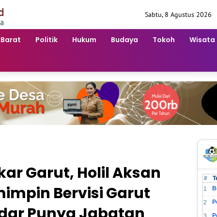
Sabtu, 8 Agustus 2026
 Barat
Politik
Hukum
Budaya
Tokoh
Wisata
ar Garut, Holil Aksan
#
T
mimpin Bervisi Garut
B
1
2
dar Punya Jabatan
3