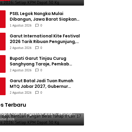
Kg
emen Padang FC
34
5
5
24
20
PSEL Legok Nangka Mulai
Dibangun, Jawa Barat Siapkan
Persatuan Sepak Bola Biak Sekitarnya
34
4
6
24
18
Pengolahan 2.131 Ton Sampah per
1 Agustus 2026
0
Hari untuk Jadi Listrik
Garut International Kite Festival
2026 Tarik Ribuan Pengunjung,
Bupati Syakur: Garut Makin
2 Agustus 2026
0
Dikenal Dunia
Bupati Garut Tinjau Curug
Sanghyang Taraje, Pemkab
Siapkan Penguatan Infrastruktur
2 Agustus 2026
0
untuk Dongkrak Pariwisata
Garut Batal Jadi Tuan Rumah
MTQ Jabar 2027, Gubernur
Ungkap APBD Turun dan Fokus
2 Agustus 2026
0
Dialihkan ke Infrastruktur
s Terbaru
p-siap, Bantuan Pangan Beras
ap II Cair 17 Agustus 2026: Setiap
M Dapat 30 Kg
ustus 2026