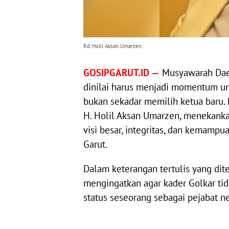
Rd. Holil Aksan Umarzen.
GOSIPGARUT.ID —
Musyawarah Daer
dinilai harus menjadi momentum u
bukan sekadar memilih ketua baru. 
H. Holil Aksan Umarzen, menekank
visi besar, integritas, dan kemam
Garut.
Dalam keterangan tertulis yang di
mengingatkan agar kader Golkar ti
status seseorang sebagai pejabat n