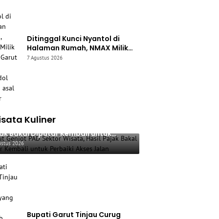
Ditinggal Kunci Nyantol di
Halaman Rumah, NMAX Milik
Warga Garut Raib Digondol
7 Agustus 2026
Maling asal Cianjur
sata Kuliner
ut Genjot PAD Sektor Wisata, Hasil
ak Bakal Diputar Kembali untuk
baiki Akses Jalan
ustus 2026
Bupati Garut Tinjau Curug