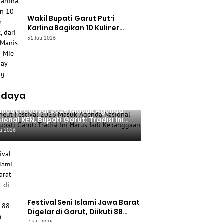
Wakil Bupati Garut Putri
Karlina Bagikan 10 Kuliner
Favorit, dari Yamin Manis
31 Juli 2026
hingga Mie Cirambay Cigedug
udaya
neut Festival 2026 Masuk Agenda
ional KEN, Bupati Garut: Tradisi Ini
rus Jadi Kebanggaan Daerah
li 2026
Festival Seni Islami Jawa Barat
Digelar di Garut, Diikuti 88
Peserta untuk Lestarikan Seni
7 Juli 2026