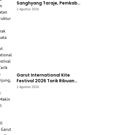
Sanghyang Taraje, Pemkab
Siapkan Penguatan
2 Agustus 2026
Infrastruktur untuk Dongkrak
Pariwisata
Garut International Kite
Festival 2026 Tarik Ribuan
Pengunjung, Bupati Syakur:
2 Agustus 2026
Garut Makin Dikenal Dunia