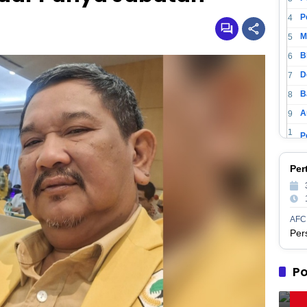
4
M
5
6
D
7
B
8
A
9
1
0
1
P
Per
1
1
2
1
AFC
3
1
M
4
1
Po
5
1
P
6