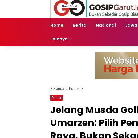
Langsung
ke
konten
Home
Berita
Nasional
Jawa
Lainnya
Beranda
Politik
Politik
Jelang Musda Golk
Umarzen: Pilih Pe
Raya, Bukan Seka