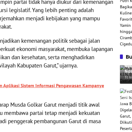
mpin partai tidak hanya diukur dari kemenangan
si legislatif. Yang lebih penting adalah
erjemahkan menjadi kebijakan yang mampu
akat.
jadikan kemenangan politik sebagai jalan
rkuat ekonomi masyarakat, membuka lapangan
B
dikan dan kesehatan, serta menghadirkan
layah Kabupaten Garut,” ujarnya.
Nya
Nas
Ha
31 Ju
n Aplikasi Sistem Informasi Pengawasan Kampanye
rap Musda Golkar Garut menjadi titik awal
u membawa partai tetap menjadi kekuatan
njadi penggerak pembangunan Garut di masa