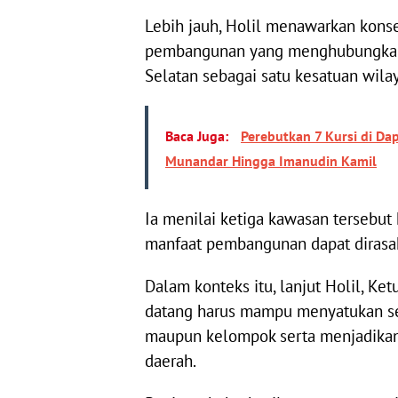
Lebih jauh, Holil menawarkan kons
pembangunan yang menghubungkan K
Selatan sebagai satu kesatuan wila
Baca Juga:
Perebutkan 7 Kursi di Dap
Munandar Hingga Imanudin Kamil
Ia menilai ketiga kawasan tersebu
manfaat pembangunan dapat dirasak
Dalam konteks itu, lanjut Holil, K
datang harus mampu menyatukan s
maupun kelompok serta menjadika
daerah.