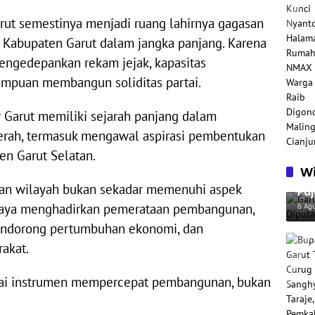
rut semestinya menjadi ruang lahirnya gagasan
Kabupaten Garut dalam jangka panjang. Karena
mengedepankan rekam jejak, kapasitas
ampuan membangun soliditas partai.
 Garut memiliki sejarah panjang dalam
ah, termasuk mengawal aspirasi pembentukan
en Garut Selatan.
Wi
Gar
ran wilayah bukan sekadar memenuhi aspek
Paj
Per
upaya menghadirkan pemerataan pembangunan,
6 Ag
endorong pertumbuhan ekonomi, dan
akat.
gai instrumen mempercepat pembangunan, bukan