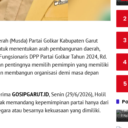
1
S
7
1
2
8
3
ah (Musda) Partai Golkar Kabupaten Garut
ntuk menentukan arah pembangunan daerah,
Fungsionaris DPP Partai Golkar Tahun 2024, Rd.
4
an pentingnya memilih pemimpin yang memiliki
puan membangun organisasi demi masa depan
5
terima
GOSIPGARUT.ID
, Senin (29/6/2026), Holil
Po
dak memandang kepemimpinan partai hanya dari
Sia
Tah
egara atau besarnya kekuasaan yang dimiliki.
KP
8 Ag