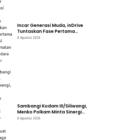
Incar Generasi Muda, inDrive
Tuntaskan Fase Pertama
Edukasi Keselamatan
8 Agustus 2026
Berkendara di Jabar
Sambangi Kodam III/Siliwangi,
Menko Polkam Minta Sinergi
Aparat-Warga Diperkuat demi
8 Agustus 2026
Jaga Kondusivitas Jabar