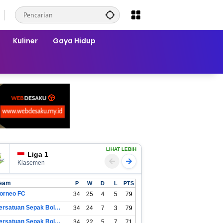
Kuliner
Gaya Hidup
LIHAT LEBIH
Liga 1
Klasemen
eam
P
W
D
L
PTS
orneo FC
34
25
4
5
79
Persatuan Sepak Bola Indonesia Bandung
34
24
7
3
79
Persatuan Sepak Bola Indonesia Jakarta
34
22
5
7
71