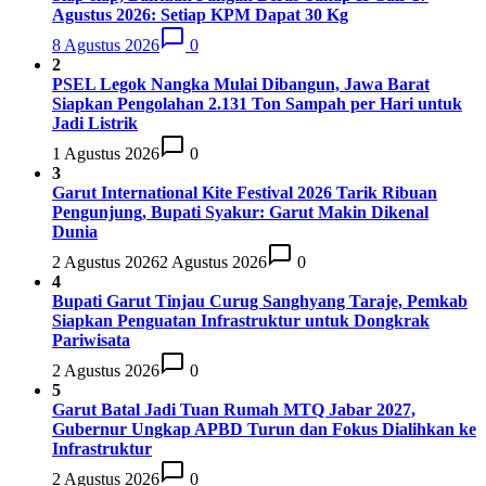
Agustus 2026: Setiap KPM Dapat 30 Kg
8 Agustus 2026
0
2
PSEL Legok Nangka Mulai Dibangun, Jawa Barat
Siapkan Pengolahan 2.131 Ton Sampah per Hari untuk
Jadi Listrik
1 Agustus 2026
0
3
Garut International Kite Festival 2026 Tarik Ribuan
Pengunjung, Bupati Syakur: Garut Makin Dikenal
Dunia
2 Agustus 2026
2 Agustus 2026
0
4
Bupati Garut Tinjau Curug Sanghyang Taraje, Pemkab
Siapkan Penguatan Infrastruktur untuk Dongkrak
Pariwisata
2 Agustus 2026
0
5
Garut Batal Jadi Tuan Rumah MTQ Jabar 2027,
Gubernur Ungkap APBD Turun dan Fokus Dialihkan ke
Infrastruktur
2 Agustus 2026
0