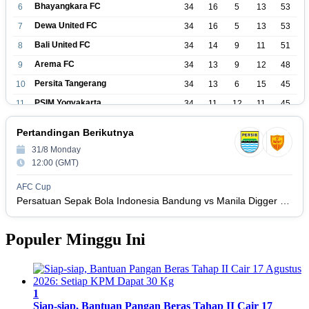
Bhayangkara FC
6
34
16
5
13
53
Dewa United FC
7
34
16
5
13
53
Bali United FC
8
34
14
9
11
51
Arema FC
9
34
13
9
12
48
Persita Tangerang
10
34
13
6
15
45
PSIM Yogyakarta
11
34
11
12
11
45
Persik Kediri
12
34
11
6
17
39
Pertandingan Berikutnya
Persijap Jepara
13
34
9
9
16
36
31/8 Monday
Madura United FC
14
34
9
8
17
35
12:00 (GMT)
PSM Makassar
15
34
8
10
16
34
AFC Cup
Persis Solo
16
34
8
10
16
Persatuan Sepak Bola Indonesia Bandung vs Manila Digger FC
34
Semen Padang FC
17
34
5
5
24
20
Populer Minggu Ini
PSBS Biak
18
34
4
6
24
18
1
Siap-siap, Bantuan Pangan Beras Tahap II Cair 17