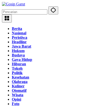
Langsung
ke
konten
Berita
Nasional
Peristiwa
Headline
Jawa Barat
Hukum
Budaya
Gaya Hidup
Hiburan
Tokoh
Politik
Kesehatan
Olahraga
Kuliner
Otomatif
Wisata
Opini
Foto