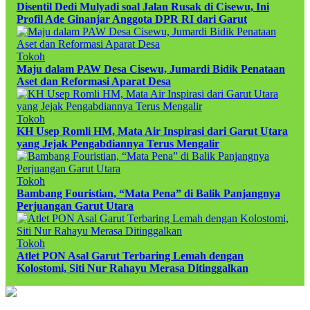
Disentil Dedi Mulyadi soal Jalan Rusak di Cisewu, Ini
Profil Ade Ginanjar Anggota DPR RI dari Garut
Tokoh
Maju dalam PAW Desa Cisewu, Jumardi Bidik Penataan
Aset dan Reformasi Aparat Desa
Tokoh
KH Usep Romli HM, Mata Air Inspirasi dari Garut Utara
yang Jejak Pengabdiannya Terus Mengalir
Tokoh
Bambang Fouristian, “Mata Pena” di Balik Panjangnya
Perjuangan Garut Utara
Tokoh
Atlet PON Asal Garut Terbaring Lemah dengan
Kolostomi, Siti Nur Rahayu Merasa Ditinggalkan