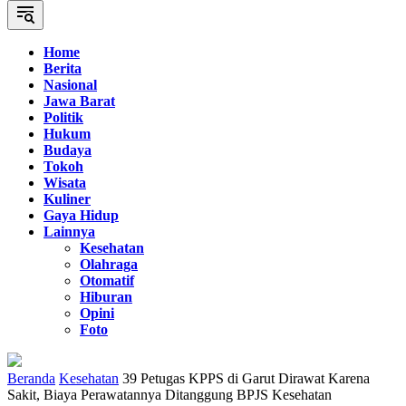
Home
Berita
Nasional
Jawa Barat
Politik
Hukum
Budaya
Tokoh
Wisata
Kuliner
Gaya Hidup
Lainnya
Kesehatan
Olahraga
Otomatif
Hiburan
Opini
Foto
Beranda
Kesehatan
39 Petugas KPPS di Garut Dirawat Karena
Sakit, Biaya Perawatannya Ditanggung BPJS Kesehatan