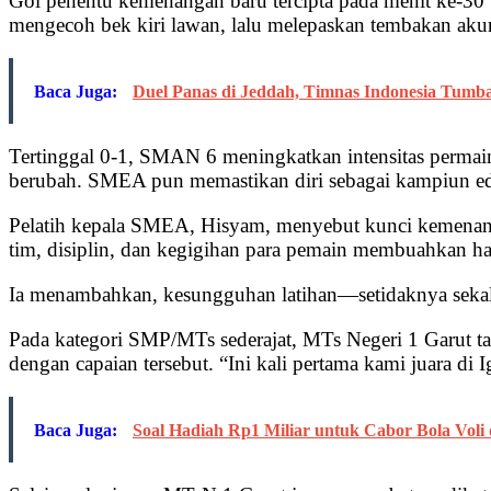
Gol penentu kemenangan baru tercipta pada menit ke-
mengecoh bek kiri lawan, lalu melepaskan tembakan ak
Baca Juga:
Duel Panas di Jeddah, Timnas Indonesia Tumb
Tertinggal 0-1, SMAN 6 meningkatkan intensitas permain
berubah. SMEA pun memastikan diri sebagai kampiun edi
Pelatih kepala SMEA, Hisyam, menyebut kunci kemenangan
tim, disiplin, dan kegigihan para pemain membuahkan has
Ia menambahkan, kesungguhan latihan—setidaknya sekali 
Pada kategori SMP/MTs sederajat, MTs Negeri 1 Garut 
dengan capaian tersebut. “Ini kali pertama kami juara di
Baca Juga:
Soal Hadiah Rp1 Miliar untuk Cabor Bola Voli d