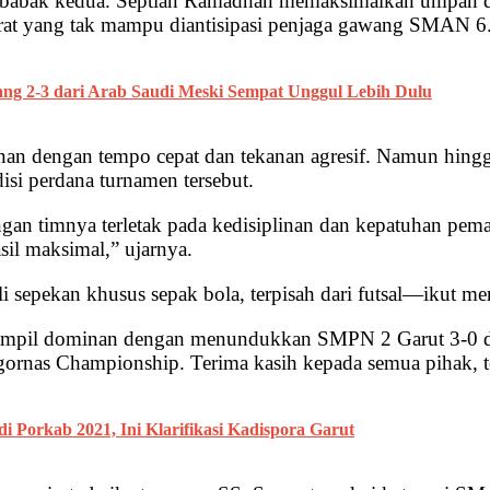
30 babak kedua. Septian Ramadhan memaksimalkan umpan 
urat yang tak mampu diantisipasi penjaga gawang SMAN 6
ang 2-3 dari Arab Saudi Meski Sempat Unggul Lebih Dulu
an dengan tempo cepat dan tekanan agresif. Namun hingga
si perdana turnamen tersebut.
 timnya terletak pada kedisiplinan dan kepatuhan pemain
il maksimal,” ujarnya.
sepekan khusus sepak bola, terpisah dari futsal—ikut men
tampil dominan dengan menundukkan SMPN 2 Garut 3-0 di 
 Igornas Championship. Terima kasih kepada semua pihak, t
i Porkab 2021, Ini Klarifikasi Kadispora Garut