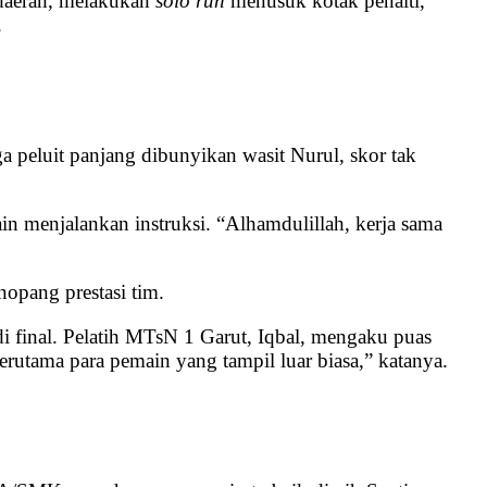
daerah, melakukan
solo run
menusuk kotak penalti,
.
 peluit panjang dibunyikan wasit Nurul, skor tak
 menjalankan instruksi. “Alhamdulillah, kerja sama
opang prestasi tim.
final. Pelatih MTsN 1 Garut, Iqbal, mengaku puas
erutama para pemain yang tampil luar biasa,” katanya.