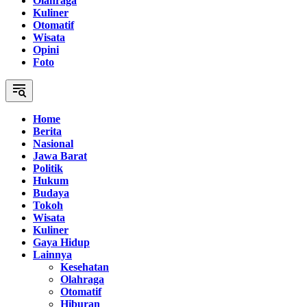
Olahraga
Kuliner
Otomatif
Wisata
Opini
Foto
Home
Berita
Nasional
Jawa Barat
Politik
Hukum
Budaya
Tokoh
Wisata
Kuliner
Gaya Hidup
Lainnya
Kesehatan
Olahraga
Otomatif
Hiburan