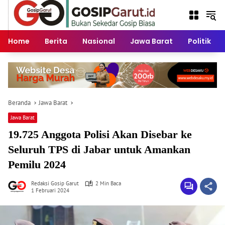
Langsung
ke
konten
Home
Berita
Nasional
Jawa Barat
Politik
Beranda
Jawa Barat
Jawa Barat
19.725 Anggota Polisi Akan Disebar ke
Seluruh TPS di Jabar untuk Amankan
Pemilu 2024
Redaksi Gosip Garut
2 Min Baca
1 Februari 2024