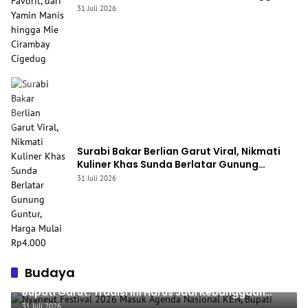
Mie Cirambay Cigedug
31 Juli 2026
Surabi Bakar Berlian Garut Viral, Nikmati
Kuliner Khas Sunda Berlatar Gunung
Guntur, Harga Mulai Rp4.000
31 Juli 2026
Budaya
Nyaneut Festival 2026 Masuk Agenda Nasional KEN,
Bupati Garut: Tradisi Ini Harus Jadi Kebanggaan
Daerah
31 Juli 2026