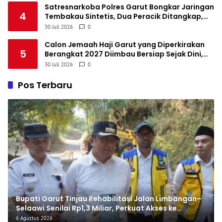
Satresnarkoba Polres Garut Bongkar Jaringan
4
Tembakau Sintetis, Dua Peracik Ditangkap,
Satu Pengendali Diburu
30 Juli 2026
0
Calon Jemaah Haji Garut yang Diperkirakan
5
Berangkat 2027 Diimbau Bersiap Sejak Dini,
Cek Estimasi Lewat Haji Pintar
30 Juli 2026
0
Pos Terbaru
Bupati Garut Tinjau Rehabilitasi Jalan Limbangan–
Selaawi Senilai Rp1,3 Miliar, Perkuat Akses ke
Sumedang
6 Agustus 2026