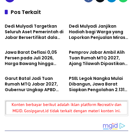
Pos Terkait
Jawa Barat
Jawa Barat
Dedi Mulyadi Targetkan
Dedi Mulyadi Janjikan
Seluruh Aset Pemerintah di
Hadiah bagi Warga yang
Jabar Bersertifikat dalam
Laporkan Penjualan Miras
Jawa Barat
Jawa Barat
Tiga Tahun, Fokus Tutup
dan Obat Ilegal di Jawa
Celah Korupsi
Barat
Jawa Barat Deflasi 0,05
Pemprov Jabar Ambil Alih
Persen pada Juli 2026,
Tuan Rumah MTQ 2027,
Harga Bawang hingga
Ajang Tilawah Dipastikan
Jawa Barat
Jawa Barat
Cabai Turun karena Panen
Tetap Digelar Awal Tahun
Raya
Depan
Garut Batal Jadi Tuan
PSEL Legok Nangka Mulai
Rumah MTQ Jabar 2027,
Dibangun, Jawa Barat
Gubernur Ungkap APBD
Siapkan Pengolahan 2.131
Turun dan Fokus Dialihkan
Ton Sampah per Hari untuk
ke Infrastruktur
Jadi Listrik
Konten berbayar berikut adalah iklan platform Recreativ dan
MGID. Gosipgarut.id tidak terkait dengan materi konten ini.