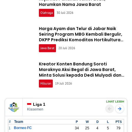
Harumkan Nama Jawa Barat
Olahraga
30 Juli 2026
Harga Ayam dan Telur di Jabar Naik
Seiring Program MBG Kembali Bergulir,
DKPP Prediksi Komoditas Hortikultura
Menyusul
Jawa Barat
20 Juli 2026
Kreator Konten Bandung Soroti
Maraknya Aksi Begal di Jawa Barat,
Minta Solusi kepada Dedi Mulyadi dan
Wali Kota Farhan
Hiburan
19 Juli 2026
LIHAT LEBIH
Liga 1
Klasemen
#
Team
P
W
D
L
PTS
Borneo FC
1
34
25
4
5
79