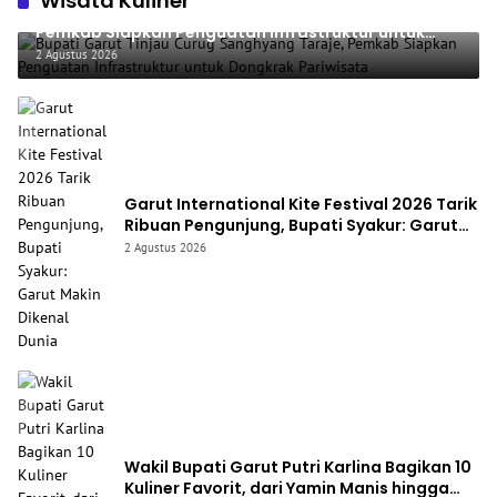
Wisata Kuliner
Bupati Garut Tinjau Curug Sanghyang Taraje,
Pemkab Siapkan Penguatan Infrastruktur untuk
Dongkrak Pariwisata
2 Agustus 2026
Garut International Kite Festival 2026 Tarik
Ribuan Pengunjung, Bupati Syakur: Garut
Makin Dikenal Dunia
2 Agustus 2026
Wakil Bupati Garut Putri Karlina Bagikan 10
Kuliner Favorit, dari Yamin Manis hingga