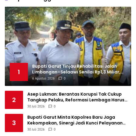
1
Persis Solo
34
8
10
16
34
6
1
Semen Padang FC
34
5
5
24
20
7
1
Persatuan Sepak Bola Biak Sekitarnya
34
4
6
24
18
8
Bupati Garut Tinjau Rehabilitasi Jalan
1
Limbangan–Selaawi Senilai Rp1,3 Miliar,
Perkuat Akses ke Sumedang
6 Agustus 2026
0
Asep Lukman: Berantas Korupsi Tak Cukup
2
Tangkap Pelaku, Reformasi Lembaga Harus
Dilakukan
30 Juli 2026
0
Bupati Garut Minta Kapolres Baru Jaga
3
Kekompakan, Sinergi Jadi Kunci Pelayanan
untuk Masyarakat
30 Juli 2026
0