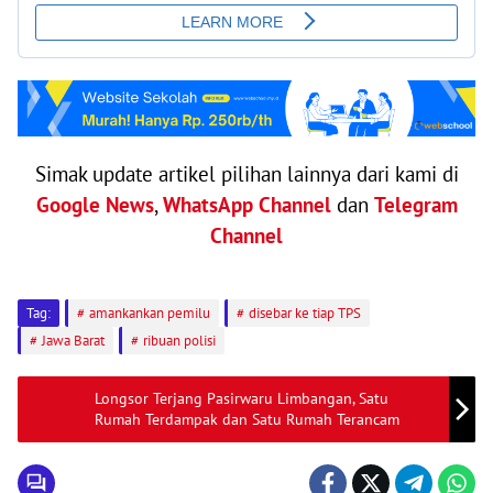
Simak update artikel pilihan lainnya dari kami di
Google News
,
WhatsApp Channel
dan
Telegram
Channel
Tag:
amankankan pemilu
disebar ke tiap TPS
Jawa Barat
ribuan polisi
Longsor Terjang Pasirwaru Limbangan, Satu
Rumah Terdampak dan Satu Rumah Terancam