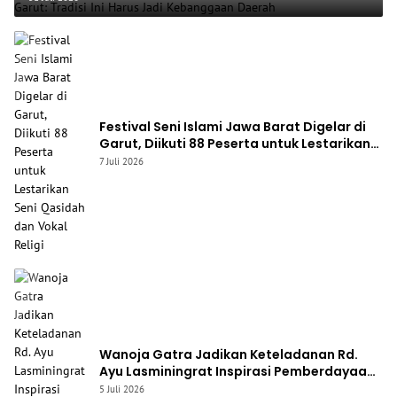
Festival Seni Islami Jawa Barat Digelar di
Garut, Diikuti 88 Peserta untuk Lestarikan
Seni Qasidah dan Vokal Religi
7 Juli 2026
Wanoja Gatra Jadikan Keteladanan Rd.
Ayu Lasminingrat Inspirasi Pemberdayaan
Perempuan Garut Utara
5 Juli 2026