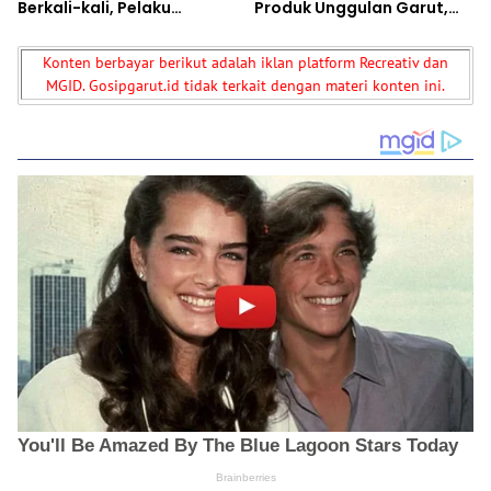
Berkali-kali, Pelaku
Produk Unggulan Garut,
Ditangkap Saat
Akar Wangi hingga Kopi
Bersembunyi
Jadi Andalan
Konten berbayar berikut adalah iklan platform Recreativ dan
MGID. Gosipgarut.id tidak terkait dengan materi konten ini.