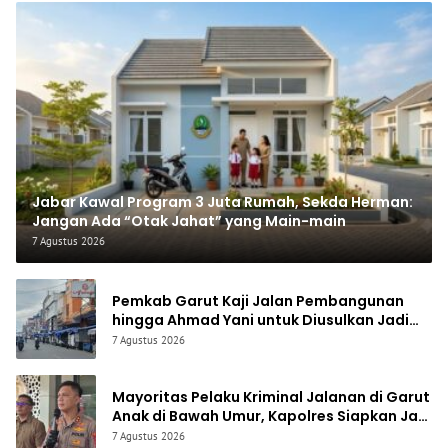
Jabar Kawal Program 3 Juta Rumah, Sekda Herman:
Jangan Ada “Otak Jahat” yang Main-main
7 Agustus 2026
Pemkab Garut Kaji Jalan Pembangunan
hingga Ahmad Yani untuk Diusulkan Jadi
Jalan Provinsi
7 Agustus 2026
Mayoritas Pelaku Kriminal Jalanan di Garut
Anak di Bawah Umur, Kapolres Siapkan Jam
Malam dan “Police Go to School”
7 Agustus 2026