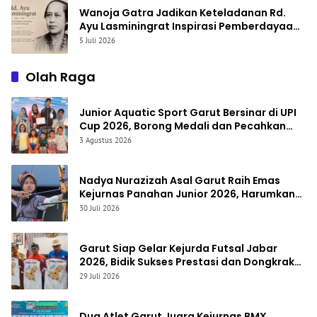
Wanoja Gatra Jadikan Keteladanan Rd.
Ayu Lasminingrat Inspirasi Pemberdayaan
Perempuan Garut Utara
5 Juli 2026
Olah Raga
Junior Aquatic Sport Garut Bersinar di UPI
Cup 2026, Borong Medali dan Pecahkan
Rekor Waktu Pribadi
3 Agustus 2026
Nadya Nurazizah Asal Garut Raih Emas
Kejurnas Panahan Junior 2026, Harumkan
Nama Jawa Barat
30 Juli 2026
Garut Siap Gelar Kejurda Futsal Jabar
2026, Bidik Sukses Prestasi dan Dongkrak
Sport Tourism
29 Juli 2026
Dua Atlet Garut Juara Kejurnas BMX