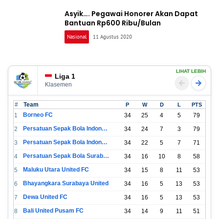
Asyik…. Pegawai Honorer Akan Dapat
Bantuan Rp600 Ribu/Bulan
Nasional
11 Agustus 2020
LIHAT LEBIH
Liga 1
Klasemen
#
Team
P
W
D
L
PTS
Borneo FC
1
34
25
4
5
79
Persatuan Sepak Bola Indonesia Bandung
2
34
24
7
3
79
Persatuan Sepak Bola Indonesia Jakarta
3
34
22
5
7
71
Persatuan Sepak Bola Surabaya
4
34
16
10
8
58
Maluku Utara United FC
5
34
15
8
11
53
Bhayangkara Surabaya United
6
34
16
5
13
53
Dewa United FC
7
34
16
5
13
53
Bali United Pusam FC
8
34
14
9
11
51