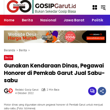
Langsung
ke
konten
Home
Berita
Nasional
Jawa Barat
Politik
Beranda
Berita
Berita
Gunakan Kendaraan Dinas, Pegawai
Honorer di Pemkab Garut Jual Sabu-
sabu
Redaksi Gosip Garut
2 Min Baca
4 Oktober 2022
Motor dinas yang digunakan oknum pegawai honorer di Pemkab Garut untuk menjual
sabu-sabu. (Foto: Istimewa)