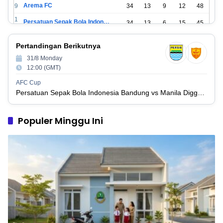
Arema FC
9
34
13
9
12
48
1
Persatuan Sepak Bola Indonesia Tangerang
34
13
6
15
45
0
1
PSIM Yogyakarta
34
11
12
11
45
Pertandingan Berikutnya
1
1
31/8 Monday
Persatuan Sepakbola Indonesia Kediri
34
11
6
17
39
2
12:00 (GMT)
1
Perserikatan Sepak Bola Indonesia Jepara
34
9
9
16
36
AFC Cup
3
Persatuan Sepak Bola Indonesia Bandung vs Manila Digger FC
1
Madura United FC
34
9
8
17
35
4
1
Populer Minggu Ini
Persatuan Sepakbola Makassar
34
8
10
16
34
5
1
Persis Solo
34
8
10
16
34
6
1
Semen Padang FC
34
5
5
24
20
7
1
Persatuan Sepak Bola Biak Sekitarnya
34
4
6
24
18
8