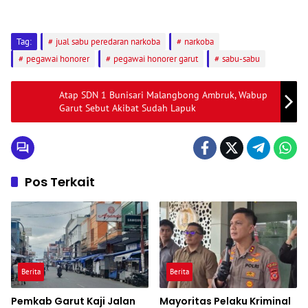
Tag:
jual sabu peredaran narkoba
narkoba
pegawai honorer
pegawai honorer garut
sabu-sabu
Atap SDN 1 Bunisari Malangbong Ambruk, Wabup
Garut Sebut Akibat Sudah Lapuk
Pos Terkait
Berita
Berita
Pemkab Garut Kaji Jalan
Mayoritas Pelaku Kriminal