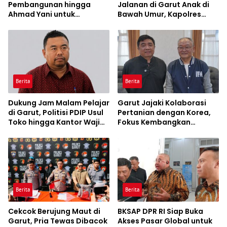
Pembangunan hingga
Jalanan di Garut Anak di
Ahmad Yani untuk
Bawah Umur, Kapolres
Diusulkan Jadi Jalan
Siapkan Jam Malam dan
Provinsi
“Police Go to School”
Berita
Berita
Dukung Jam Malam Pelajar
Garut Jajaki Kolaborasi
di Garut, Politisi PDIP Usul
Pertanian dengan Korea,
Toko hingga Kantor Wajib
Fokus Kembangkan
Pasang CCTV
Stroberi dan Bawang Putih
Unggulan
Berita
Berita
Cekcok Berujung Maut di
BKSAP DPR RI Siap Buka
Garut, Pria Tewas Dibacok
Akses Pasar Global untuk