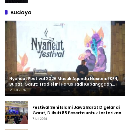
Budaya
Nyaneut Festival 2026 Masuk Agenda Nasional KEN,
Bupati Garut: Tradisi Ini Harus Jadi Kebanggaan
Daerah
31 Juli 2026
Festival Seni Islami Jawa Barat Digelar di
Garut, Diikuti 88 Peserta untuk Lestarikan
Seni Qasidah dan Vokal Religi
7 Juli 2026