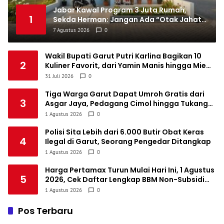
Jabar Kawal Program 3 Juta Rumah,
1
Sekda Herman: Jangan Ada “Otak Jahat”
yang Main-main
7 Agustus 2026
0
Wakil Bupati Garut Putri Karlina Bagikan 10
2
Kuliner Favorit, dari Yamin Manis hingga Mie
Cirambay Cigedug
31 Juli 2026
0
Tiga Warga Garut Dapat Umroh Gratis dari
3
Asgar Jaya, Pedagang Cimol hingga Tukang
Cukur Tak Kuasa Menahan Haru
1 Agustus 2026
0
Polisi Sita Lebih dari 6.000 Butir Obat Keras
4
Ilegal di Garut, Seorang Pengedar Ditangkap
1 Agustus 2026
0
Harga Pertamax Turun Mulai Hari Ini, 1 Agustus
5
2026, Cek Daftar Lengkap BBM Non-Subsidi
Pertamina
1 Agustus 2026
0
Pos Terbaru