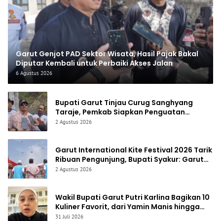
Garut Genjot PAD Sektor Wisata, Hasil Pajak Bakal
Diputar Kembali untuk Perbaiki Akses Jalan
6 Agustus 2026
Bupati Garut Tinjau Curug Sanghyang
Taraje, Pemkab Siapkan Penguatan
Infrastruktur untuk Dongkrak Pariwisata
2 Agustus 2026
Garut International Kite Festival 2026 Tarik
Ribuan Pengunjung, Bupati Syakur: Garut
Makin Dikenal Dunia
2 Agustus 2026
Wakil Bupati Garut Putri Karlina Bagikan 10
Kuliner Favorit, dari Yamin Manis hingga
Mie Cirambay Cigedug
31 Juli 2026