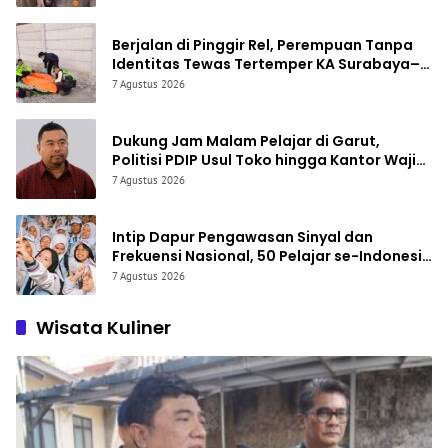
Berjalan di Pinggir Rel, Perempuan Tanpa
Identitas Tewas Tertemper KA Surabaya–
Bandung di Garut
7 Agustus 2026
Dukung Jam Malam Pelajar di Garut,
Politisi PDIP Usul Toko hingga Kantor Wajib
Pasang CCTV
7 Agustus 2026
Intip Dapur Pengawasan Sinyal dan
Frekuensi Nasional, 50 Pelajar se-Indonesia
Sambangi Komdigi
7 Agustus 2026
Wisata Kuliner