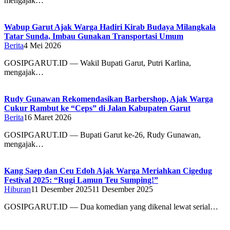
mengajak…
Wabup Garut Ajak Warga Hadiri Kirab Budaya Milangkala
Tatar Sunda, Imbau Gunakan Transportasi Umum
Berita
4 Mei 2026
GOSIPGARUT.ID — Wakil Bupati Garut, Putri Karlina,
mengajak…
Rudy Gunawan Rekomendasikan Barbershop, Ajak Warga
Cukur Rambut ke “Ceps” di Jalan Kabupaten Garut
Berita
16 Maret 2026
GOSIPGARUT.ID — Bupati Garut ke-26, Rudy Gunawan,
mengajak…
Kang Saep dan Ceu Edoh Ajak Warga Meriahkan Cigedug
Festival 2025: “Rugi Lamun Teu Sumping!”
Hiburan
11 Desember 2025
11 Desember 2025
GOSIPGARUT.ID — Dua komedian yang dikenal lewat serial…