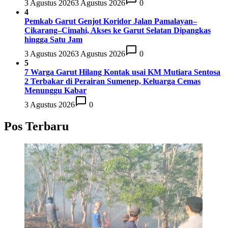
3 Agustus 2026
3 Agustus 2026
0
4
Pemkab Garut Genjot Koridor Jalan Pamalayan–
Cikarang–Cimahi, Akses ke Garut Selatan Dipangkas
hingga Satu Jam
3 Agustus 2026
3 Agustus 2026
0
5
7 Warga Garut Hilang Kontak usai KM Mutiara Sentosa
2 Terbakar di Perairan Sumenep, Keluarga Cemas
Menunggu Kabar
3 Agustus 2026
0
Pos Terbaru