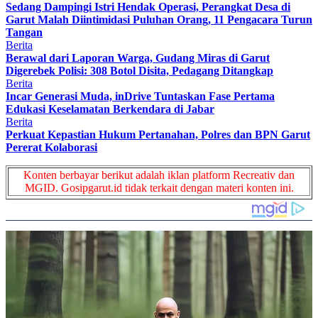
Sedang Dampingi Istri Hendak Operasi, Perangkat Desa di
Garut Malah Diintimidasi Puluhan Orang, 11 Pengacara Turun
Tangan
Berita
Berawal dari Laporan Warga, Gudang Miras di Garut
Digerebek Polisi: 308 Botol Disita, Pedagang Ditangkap
Berita
Incar Generasi Muda, inDrive Tuntaskan Fase Pertama
Edukasi Keselamatan Berkendara di Jabar
Berita
Perkuat Kepastian Hukum Pertanahan, Polres dan BPN Garut
Pererat Kolaborasi
Konten berbayar berikut adalah iklan platform Recreativ dan
MGID. Gosipgarut.id tidak terkait dengan materi konten ini.