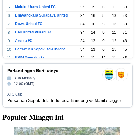
Maluku Utara United FC
5
34
15
8
11
53
Bhayangkara Surabaya United
6
34
16
5
13
53
Dewa United FC
7
34
16
5
13
53
Bali United Pusam FC
8
34
14
9
11
51
Arema FC
9
34
13
9
12
48
Persatuan Sepak Bola Indonesia Tangerang
10
34
13
6
15
45
PSIM Yogyakarta
11
34
11
12
11
45
Persatuan Sepakbola Indonesia Kediri
12
34
11
6
17
39
Pertandingan Berikutnya
Perserikatan Sepak Bola Indonesia Jepara
13
34
9
9
16
36
31/8 Monday
Madura United FC
14
34
9
8
17
35
12:00 (GMT)
Persatuan Sepakbola Makassar
15
34
8
10
16
34
AFC Cup
Persis Solo
16
34
8
10
16
Persatuan Sepak Bola Indonesia Bandung vs Manila Digger FC
34
Semen Padang FC
17
34
5
5
24
20
Populer Minggu Ini
Persatuan Sepak Bola Biak Sekitarnya
18
34
4
6
24
18