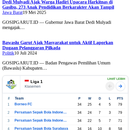
Dedi Mulyadi Ajak Warga Hadiri Upacara Harkitnas di
Gasibu, 273 Anak Pendidikan Berkarakter Akan Tampil
Jawa Barat
19 Mei 2025
GOSIPGARUT.ID — Gubernur Jawa Barat Dedi Mulyadi
mengajak…
Bawaslu Garut Ajak Masyarakat untuk Aktif Laporkan
Dugaan Pelanggaran Pilkada
Politik
10 Juli 2024
GOSIPGARUT.ID — Badan Pengawas Pemilihan Umum
(Bawaslu) Kabupaten…
LIHAT LEBIH
Liga 1
Klasemen
#
Team
P
W
D
L
PTS
Borneo FC
1
34
25
4
5
79
Persatuan Sepak Bola Indonesia Bandung
2
34
24
7
3
79
Persatuan Sepak Bola Indonesia Jakarta
3
34
22
5
7
71
Persatuan Sepak Bola Surabaya
4
34
16
10
8
58