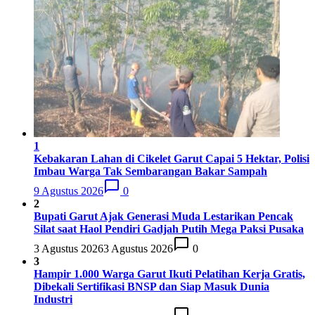
1
Kebakaran Lahan di Cikelet Garut Capai 5 Hektar, Polisi
Imbau Warga Tak Sembarangan Bakar Sampah
9 Agustus 2026
0
2
Bupati Garut Ajak Generasi Muda Lestarikan Pencak
Silat saat Haol Pendiri Gadjah Putih Mega Paksi Pusaka
3 Agustus 2026
3 Agustus 2026
0
3
Hampir 1.000 Warga Garut Ikuti Pelatihan Kerja Gratis,
Dibekali Sertifikasi BNSP dan Siap Masuk Dunia
Industri