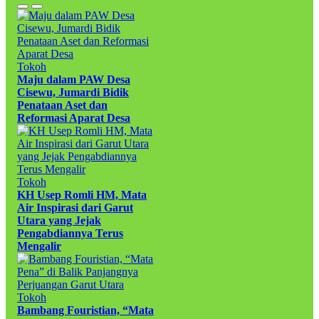
Tokoh
Maju dalam PAW Desa
Cisewu, Jumardi Bidik
Penataan Aset dan
Reformasi Aparat Desa
Tokoh
KH Usep Romli HM, Mata
Air Inspirasi dari Garut
Utara yang Jejak
Pengabdiannya Terus
Mengalir
Tokoh
Bambang Fouristian, “Mata