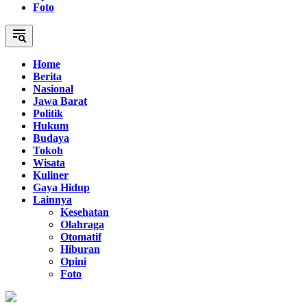
Foto
Home
Berita
Nasional
Jawa Barat
Politik
Hukum
Budaya
Tokoh
Wisata
Kuliner
Gaya Hidup
Lainnya
Kesehatan
Olahraga
Otomatif
Hiburan
Opini
Foto