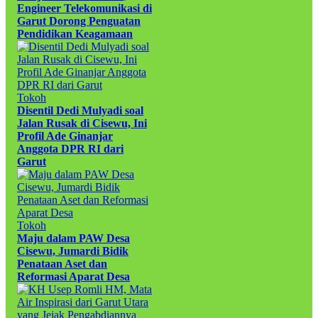
Engineer Telekomunikasi di
Garut Dorong Penguatan
Pendidikan Keagamaan
Tokoh
Disentil Dedi Mulyadi soal
Jalan Rusak di Cisewu, Ini
Profil Ade Ginanjar
Anggota DPR RI dari
Garut
Tokoh
Maju dalam PAW Desa
Cisewu, Jumardi Bidik
Penataan Aset dan
Reformasi Aparat Desa