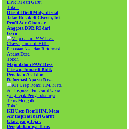
Tokoh
Disentil Dedi Mulyadi soal
Jalan Rusak di Cisewu, Ini
Profil Ade Ginanjar
Anggota DPR RI dari
Garut
Tokoh
Maju dalam PAW Desa
Cisewu, Jumardi Bidik
Penataan Aset dan
Reformasi Aparat Desa
Tokoh
KH Usep Romli HM, Mata
Air Inspirasi dari Garut
Utara yang Jejak
Pengabdiannya Terus