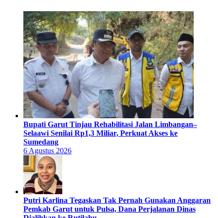
Bupati Garut Tinjau Rehabilitasi Jalan Limbangan–
Selaawi Senilai Rp1,3 Miliar, Perkuat Akses ke
Sumedang
6 Agustus 2026
Putri Karlina Tegaskan Tak Pernah Gunakan Anggaran
Pemkab Garut untuk Pulsa, Dana Perjalanan Dinas
Dialihkan ke Rutilahu