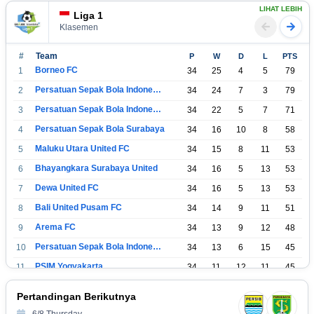
LIHAT LEBIH
Liga 1
Klasemen
#
Team
P
W
D
L
PTS
Borneo FC
1
34
25
4
5
79
Persatuan Sepak Bola Indonesia Bandung
2
34
24
7
3
79
Persatuan Sepak Bola Indonesia Jakarta
3
34
22
5
7
71
Persatuan Sepak Bola Surabaya
4
34
16
10
8
58
Maluku Utara United FC
5
34
15
8
11
53
Bhayangkara Surabaya United
6
34
16
5
13
53
Dewa United FC
7
34
16
5
13
53
Bali United Pusam FC
8
34
14
9
11
51
Arema FC
9
34
13
9
12
48
Persatuan Sepak Bola Indonesia Tangerang
10
34
13
6
15
45
PSIM Yogyakarta
11
34
11
12
11
45
Persatuan Sepakbola Indonesia Kediri
12
34
11
6
17
39
Pertandingan Berikutnya
Perserikatan Sepak Bola Indonesia Jepara
13
34
9
9
16
36
6/8 Thursday