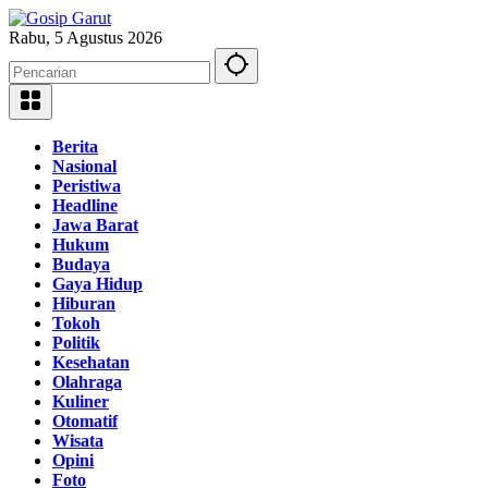
Langsung
ke
Rabu, 5 Agustus 2026
konten
Berita
Nasional
Peristiwa
Headline
Jawa Barat
Hukum
Budaya
Gaya Hidup
Hiburan
Tokoh
Politik
Kesehatan
Olahraga
Kuliner
Otomatif
Wisata
Opini
Foto