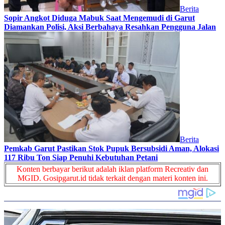
Berita
Sopir Angkot Diduga Mabuk Saat Mengemudi di Garut
Diamankan Polisi, Aksi Berbahaya Resahkan Pengguna Jalan
Berita
Pemkab Garut Pastikan Stok Pupuk Bersubsidi Aman, Alokasi
117 Ribu Ton Siap Penuhi Kebutuhan Petani
Konten berbayar berikut adalah iklan platform Recreativ dan
MGID. Gosipgarut.id tidak terkait dengan materi konten ini.