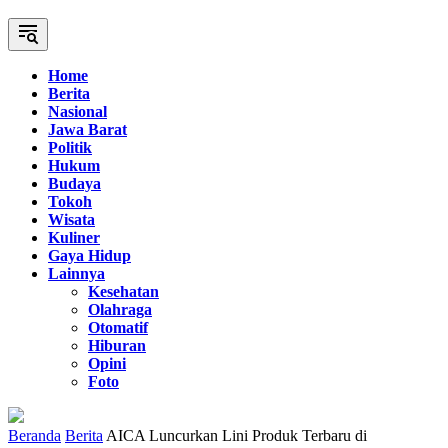
Home
Berita
Nasional
Jawa Barat
Politik
Hukum
Budaya
Tokoh
Wisata
Kuliner
Gaya Hidup
Lainnya
Kesehatan
Olahraga
Otomatif
Hiburan
Opini
Foto
Beranda
Berita
AICA Luncurkan Lini Produk Terbaru di