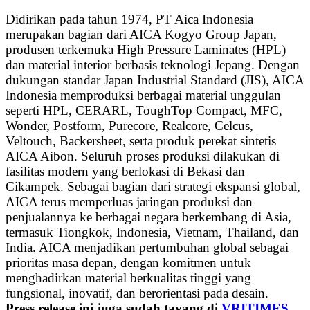
Didirikan pada tahun 1974, PT Aica Indonesia
merupakan bagian dari AICA Kogyo Group Japan,
produsen terkemuka High Pressure Laminates (HPL)
dan material interior berbasis teknologi Jepang. Dengan
dukungan standar Japan Industrial Standard (JIS), AICA
Indonesia memproduksi berbagai material unggulan
seperti HPL, CERARL, ToughTop Compact, MFC,
Wonder, Postform, Purecore, Realcore, Celcus,
Veltouch, Backersheet, serta produk perekat sintetis
AICA Aibon. Seluruh proses produksi dilakukan di
fasilitas modern yang berlokasi di Bekasi dan
Cikampek. Sebagai bagian dari strategi ekspansi global,
AICA terus memperluas jaringan produksi dan
penjualannya ke berbagai negara berkembang di Asia,
termasuk Tiongkok, Indonesia, Vietnam, Thailand, dan
India. AICA menjadikan pertumbuhan global sebagai
prioritas masa depan, dengan komitmen untuk
menghadirkan material berkualitas tinggi yang
fungsional, inovatif, dan berorientasi pada desain.
Press release ini juga sudah tayang di
VRITIMES