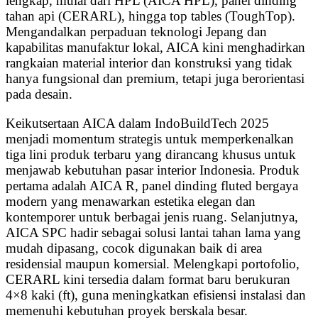
lengkap, mulai dari HPL (AICA HPL), panel dinding
tahan api (CERARL), hingga top tables (ToughTop).
Mengandalkan perpaduan teknologi Jepang dan
kapabilitas manufaktur lokal, AICA kini menghadirkan
rangkaian material interior dan konstruksi yang tidak
hanya fungsional dan premium, tetapi juga berorientasi
pada desain.
Keikutsertaan AICA dalam IndoBuildTech 2025
menjadi momentum strategis untuk memperkenalkan
tiga lini produk terbaru yang dirancang khusus untuk
menjawab kebutuhan pasar interior Indonesia. Produk
pertama adalah AICA R, panel dinding fluted bergaya
modern yang menawarkan estetika elegan dan
kontemporer untuk berbagai jenis ruang. Selanjutnya,
AICA SPC hadir sebagai solusi lantai tahan lama yang
mudah dipasang, cocok digunakan baik di area
residensial maupun komersial. Melengkapi portofolio,
CERARL kini tersedia dalam format baru berukuran
4×8 kaki (ft), guna meningkatkan efisiensi instalasi dan
memenuhi kebutuhan proyek berskala besar.