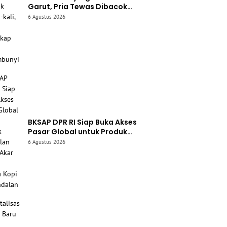
Garut, Pria Tewas Dibacok
Berkali-kali, Pelaku Ditangkap
6 Agustus 2026
Saat Bersembunyi
BKSAP DPR RI Siap Buka Akses
Pasar Global untuk Produk
Unggulan Garut, Akar Wangi
6 Agustus 2026
hingga Kopi Jadi Andalan