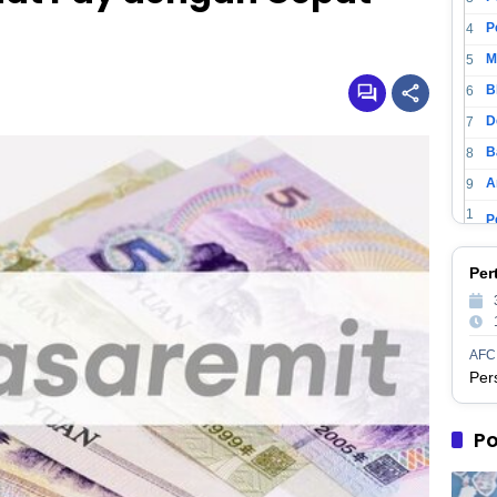
4
M
5
6
D
7
B
8
A
9
1
0
1
P
Per
1
1
2
1
AFC
3
1
M
4
1
Po
5
1
P
6