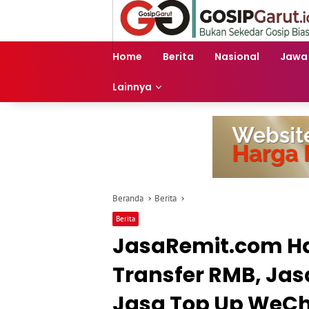
Langsung
ke
konten
Home
Berita
Nasional
Jawa
Lainnya
Beranda
Berita
Berita
JasaRemit.com Ha
Transfer RMB, Jas
Jasa Top Up WeCh