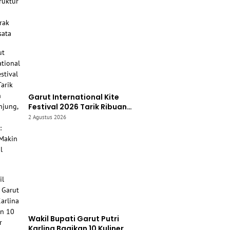
Pariwisata
Garut International Kite
Festival 2026 Tarik Ribuan
Pengunjung, Bupati Syakur:
2 Agustus 2026
Garut Makin Dikenal Dunia
Wakil Bupati Garut Putri
Karlina Bagikan 10 Kuliner