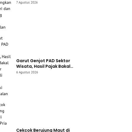
Kembangkan Stroberi dan
7 Agustus 2026
Bawang Putih Unggulan
Garut Genjot PAD Sektor
Wisata, Hasil Pajak Bakal
Diputar Kembali untuk Perbaiki
6 Agustus 2026
Akses Jalan
Cekcok Berujung Maut di