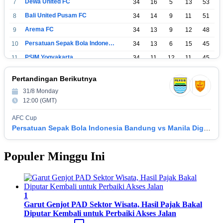
Dewa United FC
7
34
16
5
13
53
Bali United Pusam FC
8
34
14
9
11
51
Arema FC
9
34
13
9
12
48
Persatuan Sepak Bola Indonesia Tangerang
10
34
13
6
15
45
PSIM Yogyakarta
11
34
11
12
11
45
Persatuan Sepakbola Indonesia Kediri
12
34
11
6
17
39
Pertandingan Berikutnya
Perserikatan Sepak Bola Indonesia Jepara
13
34
9
9
16
36
31/8 Monday
Madura United FC
14
34
9
8
17
35
12:00 (GMT)
Persatuan Sepakbola Makassar
15
34
8
10
16
34
AFC Cup
Persis Solo
16
34
8
10
16
34
Persatuan Sepak Bola Indonesia Bandung vs Manila Digger FC
Semen Padang FC
17
34
5
5
24
20
Populer Minggu Ini
Persatuan Sepak Bola Biak Sekitarnya
18
34
4
6
24
18
1
Garut Genjot PAD Sektor Wisata, Hasil Pajak Bakal
Diputar Kembali untuk Perbaiki Akses Jalan