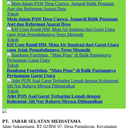
Tokoh
Maju dalam PAW Desa Cisewu, Jumardi Bidik Penataan
Aset dan Reformasi Aparat Desa
Tokoh
KH Usep Romli HM, Mata Air Inspirasi dari Garut Utara
yang Jejak Pengabdiannya Terus Mengalir
Tokoh
Bambang Fouristian, “Mata Pena” di Balik Panjangnya
Perjuangan Garut Utara
Tokoh
Atlet PON Asal Garut Terbaring Lemah dengan
Kolostomi, Siti Nur Rahayu Merasa Ditinggalkan
PT. JABAR SELATAN MEDIATAMA
Jalan Sukasenang, RT 02/RW 07, Desa Pamalayan, Kecamatan