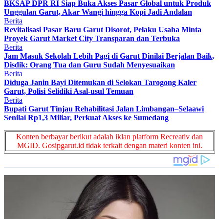
BKSAP DPR RI Siap Buka Akses Pasar Global untuk Produk
Unggulan Garut, Akar Wangi hingga Kopi Jadi Andalan
Berita
Revitalisasi Pasar Baru Garut Disorot, Pelaku Usaha Minta
Proyek Garut Market City Transparan dan Terbuka
Berita
Jam Masuk Sekolah Lebih Pagi di Garut Dinilai Berjalan Baik,
Disdik: Orang Tua dan Guru Sudah Menyesuaikan
Berita
Diduga Janin Bayi Ditemukan di Selokan Tarogong Kaler
Garut, Polisi Selidiki Asal-usul Temuan
Berita
Bupati Garut Tinjau Rehabilitasi Jalan Limbangan–Selaawi
Senilai Rp1,3 Miliar, Perkuat Akses ke Sumedang
Konten berbayar berikut adalah iklan platform Recreativ dan
MGID. Gosipgarut.id tidak terkait dengan materi konten ini.