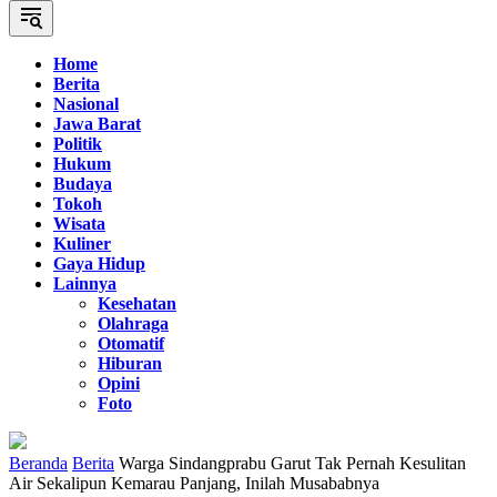
Home
Berita
Nasional
Jawa Barat
Politik
Hukum
Budaya
Tokoh
Wisata
Kuliner
Gaya Hidup
Lainnya
Kesehatan
Olahraga
Otomatif
Hiburan
Opini
Foto
Beranda
Berita
Warga Sindangprabu Garut Tak Pernah Kesulitan
Air Sekalipun Kemarau Panjang, Inilah Musababnya