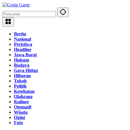
Langsung
ke
konten
Berita
Nasional
Peristiwa
Headline
Jawa Barat
Hukum
Budaya
Gaya Hidup
Hiburan
Tokoh
Politik
Kesehatan
Olahraga
Kuliner
Otomatif
Wisata
Opini
Foto