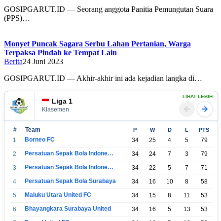
GOSIPGARUT.ID — Seorang anggota Panitia Pemungutan Suara
(PPS)…
Monyet Puncak Sagara Serbu Lahan Pertanian, Warga
Terpaksa Pindah ke Tempat Lain
Berita
24 Juni 2023
GOSIPGARUT.ID — Akhir-akhir ini ada kejadian langka di…
LIHAT LEBIH
Liga 1
Klasemen
#
Team
P
W
D
L
PTS
Borneo FC
1
34
25
4
5
79
Persatuan Sepak Bola Indonesia Bandung
2
34
24
7
3
79
Persatuan Sepak Bola Indonesia Jakarta
3
34
22
5
7
71
Persatuan Sepak Bola Surabaya
4
34
16
10
8
58
Maluku Utara United FC
5
34
15
8
11
53
Bhayangkara Surabaya United
6
34
16
5
13
53