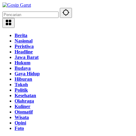
Langsung
ke
konten
Berita
Nasional
Peristiwa
Headline
Jawa Barat
Hukum
Budaya
Gaya Hidup
Hiburan
Tokoh
Politik
Kesehatan
Olahraga
Kuliner
Otomatif
Wisata
Opini
Foto