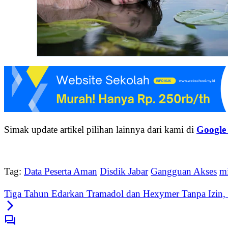
Simak update artikel pilihan lainnya dari kami di
Google
Tag:
Data Peserta Aman
Disdik Jabar
Gangguan Akses
mi
Tiga Tahun Edarkan Tramadol dan Hexymer Tanpa Izin, P