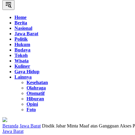
Home
Berita
Nasional
Jawa Barat
Politik
Hukum
Budaya
Tokoh
Wisata
Kuliner
Gaya Hidup
Lainnya
Kesehatan
Olahraga
Otomatif
Hiburan
Opini
Foto
Beranda
Jawa Barat
Disdik Jabar Minta Maaf atas Gangguan Akses 
Jawa Barat