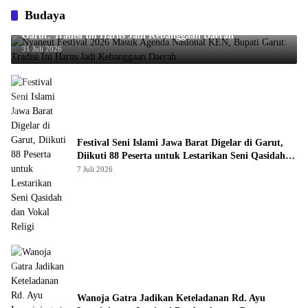
Budaya
Nyaneut Festival 2026 Masuk Agenda Nasional KEN, Bupati
Garut: Tradisi Ini Harus Jadi Kebanggaan Daerah
31 Juli 2026
Festival Seni Islami Jawa Barat Digelar di Garut,
Diikuti 88 Peserta untuk Lestarikan Seni Qasidah
dan Vokal Religi
7 Juli 2026
Wanoja Gatra Jadikan Keteladanan Rd. Ayu