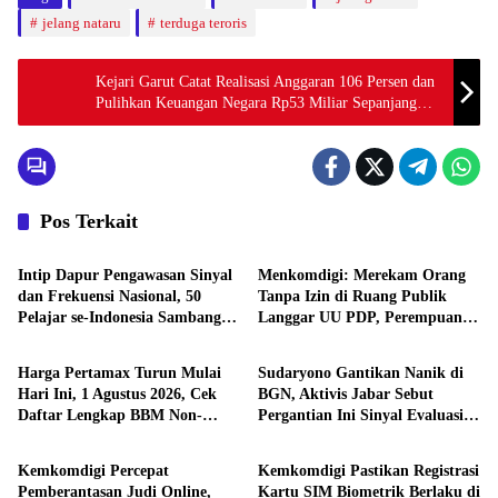
jelang nataru
terduga teroris
Kejari Garut Catat Realisasi Anggaran 106 Persen dan
Pulihkan Keuangan Negara Rp53 Miliar Sepanjang
2025
Pos Terkait
Nasional
Nasional
Intip Dapur Pengawasan Sinyal
Menkomdigi: Merekam Orang
dan Frekuensi Nasional, 50
Tanpa Izin di Ruang Publik
Pelajar se-Indonesia Sambangi
Langgar UU PDP, Perempuan
Nasional
Nasional
Komdigi
dan Anak Jadi Prioritas
Perlindungan
Harga Pertamax Turun Mulai
Sudaryono Gantikan Nanik di
Hari Ini, 1 Agustus 2026, Cek
BGN, Aktivis Jabar Sebut
Daftar Lengkap BBM Non-
Pergantian Ini Sinyal Evaluasi
Nasional
Nasional
Subsidi Pertamina
Besar Program MBG
Kemkomdigi Percepat
Kemkomdigi Pastikan Registrasi
Pemberantasan Judi Online,
Kartu SIM Biometrik Berlaku di