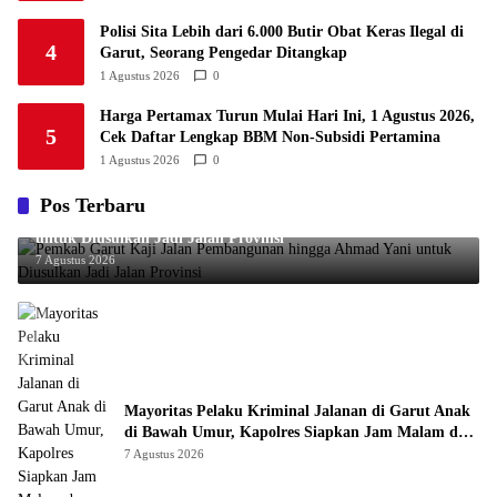
Polisi Sita Lebih dari 6.000 Butir Obat Keras Ilegal di
4
Garut, Seorang Pengedar Ditangkap
1 Agustus 2026
0
Harga Pertamax Turun Mulai Hari Ini, 1 Agustus 2026,
5
Cek Daftar Lengkap BBM Non-Subsidi Pertamina
1 Agustus 2026
0
Pos Terbaru
Pemkab Garut Kaji Jalan Pembangunan hingga Ahmad Yani
untuk Diusulkan Jadi Jalan Provinsi
7 Agustus 2026
Mayoritas Pelaku Kriminal Jalanan di Garut Anak
di Bawah Umur, Kapolres Siapkan Jam Malam dan
“Police Go to School”
7 Agustus 2026