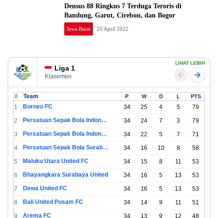
Densus 88 Ringkus 7 Terduga Teroris di
Bandung, Garut, Cirebon, dan Bogor
Jawa Barat
20 April 2022
LIHAT LEBIH
Liga 1
Klasemen
#
Team
P
W
D
L
PTS
Borneo FC
1
34
25
4
5
79
Persatuan Sepak Bola Indonesia Bandung
2
34
24
7
3
79
Persatuan Sepak Bola Indonesia Jakarta
3
34
22
5
7
71
Persatuan Sepak Bola Surabaya
4
34
16
10
8
58
Maluku Utara United FC
5
34
15
8
11
53
Bhayangkara Surabaya United
6
34
16
5
13
53
Dewa United FC
7
34
16
5
13
53
Bali United Pusam FC
8
34
14
9
11
51
Arema FC
9
34
13
9
12
48