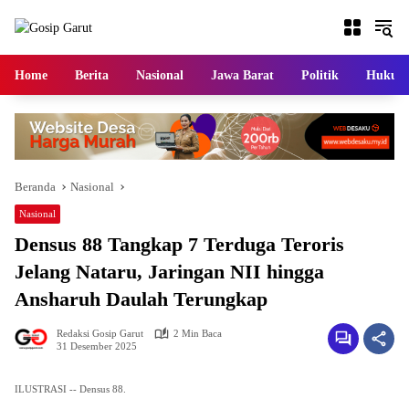
Langsung
ke
konten
Home
Berita
Nasional
Jawa Barat
Politik
Hukum
Beranda
Nasional
Nasional
Densus 88 Tangkap 7 Terduga Teroris
Jelang Nataru, Jaringan NII hingga
Ansharuh Daulah Terungkap
Redaksi Gosip Garut
2 Min Baca
31 Desember 2025
ILUSTRASI -- Densus 88.