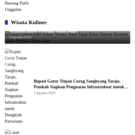
Wisata Kuliner
Garut Genjot PAD Sektor Wisata, Hasil Pajak Bakal Diputar
Kembali untuk Perbaiki Akses Jalan
6 Agustus 2026
Bupati Garut Tinjau Curug Sanghyang Taraje,
Pemkab Siapkan Penguatan Infrastruktur untuk
Dongkrak Pariwisata
2 Agustus 2026