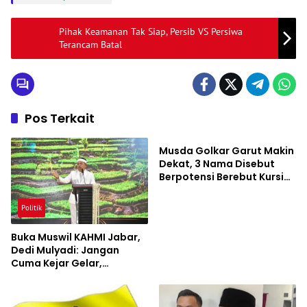
Pihak Keamanan Tak Siap, Persib VS Persiwa
Terancam Batal
Pos Terkait
Politik
Musda Golkar Garut Makin
Dekat, 3 Nama Disebut
Berpotensi Berebut Kursi
Ketua
Politik
Buka Muswil KAHMI Jabar,
Dedi Mulyadi: Jangan
Cuma Kejar Gelar,
Akademisi Harus Buat
Karya Nyata