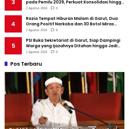
3
pada Pemilu 2029, Perkuat Konsolidasi hingga
Tingkat RW
2 Agustus 2026
0
Razia Tempat Hiburan Malam di Garut, Dua
4
Orang Positif Narkoba dan 30 Botol Miras
Diamankan
2 Agustus 2026
0
PSI Buka Sekretariat di Garut, Siap Dampingi
5
Warga yang Ijazahnya Ditahan hingga Jadi
Rumah Aspirasi Masyarakat
2 Agustus 2026
0
Pos Terbaru