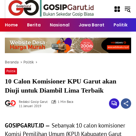
Langsung
ke
konten
Home
Berita
Nasional
Jawa Barat
Politik
Beranda
Politik
Politik
10 Calon Komisioner KPU Garut akan
Diuji untuk Diambil Lima Terbaik
Redaksi Gosip Garut
1 Min Baca
11 Januari 2019
GOSIPGARUT.ID —
Sebanyak 10 calon komisioner
Komisi Pemilihan Umum (KPU) Kabupaten Garut