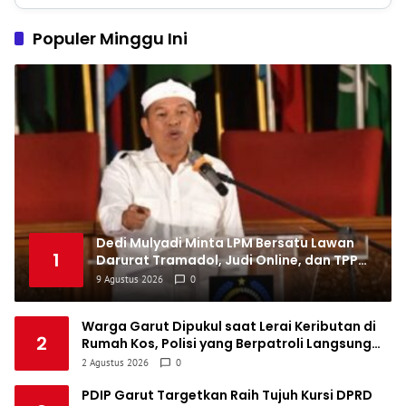
Madura United FC
34
9
8
17
35
4
1
Populer Minggu Ini
PSM Makassar
34
8
10
16
34
5
1
Persis Solo
34
8
10
16
34
6
1
Semen Padang FC
34
5
5
24
20
7
1
PSBS Biak
34
4
6
24
18
8
Dedi Mulyadi Minta LPM Bersatu Lawan
1
Darurat Tramadol, Judi Online, dan TPPO
di Jabar
9 Agustus 2026
0
Warga Garut Dipukul saat Lerai Keributan di
2
Rumah Kos, Polisi yang Berpatroli Langsung
Amankan Terduga Pelaku
2 Agustus 2026
0
PDIP Garut Targetkan Raih Tujuh Kursi DPRD