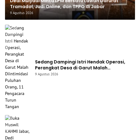
Dedi Mulyadi Minta LPM Bersatu Lawan Darurat
Tramadol, Judi Online, dan TPPO di Jabar
9 Agustus 2026
Sedang Dampingi Istri Hendak Operasi,
Perangkat Desa di Garut Malah
Diintimidasi Puluhan Orang, 11 Pengacara
9 Agustus 2026
Turun Tangan