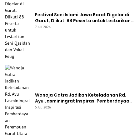
Festival Seni Islami Jawa Barat Digelar di
Garut, Diikuti 88 Peserta untuk Lestarikan
Seni Qasidah dan Vokal Religi
7 Juli 2026
Wanoja Gatra Jadikan Keteladanan Rd.
Ayu Lasminingrat Inspirasi Pemberdayaan
Perempuan Garut Utara
5 Juli 2026