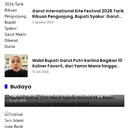
Garut International Kite Festival 2026 Tarik
Ribuan Pengunjung, Bupati Syakur: Garut
Makin Dikenal Dunia
2 Agustus 2026
Wakil Bupati Garut Putri Karlina Bagikan 10
Kuliner Favorit, dari Yamin Manis hingga
Mie Cirambay Cigedug
31 Juli 2026
Budaya
Nyaneut Festival 2026 Masuk Agenda Nasional KEN,
Bupati Garut: Tradisi Ini Harus Jadi Kebanggaan
Daerah
31 Juli 2026