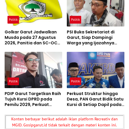
Politik
Politik
Golkar Garut Jadwalkan
PSI Buka Sekretariat di
Musda pada 27 Agustus
Garut, Siap Dampingi
2026, Panitia dan SC-OC
Warga yang Ijazahnya
Mulai Dibentuk
Ditahan hingga Jadi
Rumah Aspirasi
Masyarakat
Politik
Politik
PDIP Garut Targetkan Raih
Perkuat Struktur hingga
Tujuh Kursi DPRD pada
Desa, PAN Garut Bidik Satu
Pemilu 2029, Perkuat
Kursi di Setiap Dapil pada
Konsolidasi hingga
Pemilu Mendatang
Tingkat RW
Konten berbayar berikut adalah iklan platform Recreativ dan
MGID. Gosipgarut.id tidak terkait dengan materi konten ini.