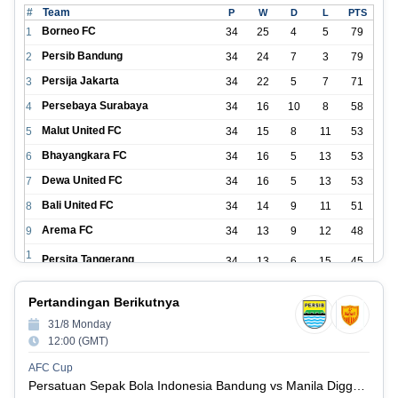
#
Team
P
W
D
L
PTS
Borneo FC
1
34
25
4
5
79
Persib Bandung
2
34
24
7
3
79
Persija Jakarta
3
34
22
5
7
71
Persebaya Surabaya
4
34
16
10
8
58
Malut United FC
5
34
15
8
11
53
Bhayangkara FC
6
34
16
5
13
53
Dewa United FC
7
34
16
5
13
53
Bali United FC
8
34
14
9
11
51
Arema FC
9
34
13
9
12
48
1
Persita Tangerang
34
13
6
15
45
0
1
PSIM Yogyakarta
34
11
12
11
45
Pertandingan Berikutnya
1
1
31/8 Monday
Persik Kediri
34
11
6
17
39
2
12:00 (GMT)
1
Persijap Jepara
34
9
9
16
36
AFC Cup
3
Persatuan Sepak Bola Indonesia Bandung vs Manila Digger FC
1