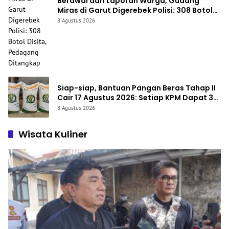
Berawal dari Laporan Warga, Gudang
Miras di Garut Digerebek Polisi: 308 Botol
Disita, Pedagang Ditangkap
8 Agustus 2026
Siap-siap, Bantuan Pangan Beras Tahap II
Cair 17 Agustus 2026: Setiap KPM Dapat 30
Kg
8 Agustus 2026
Wisata Kuliner