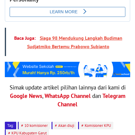
Baca Juga:
Siaga 98 Mendukung Langkah Budiman
Sudjatmiko Bertemu Prabowo Subianto
Simak update artikel pilihan lainnya dari kami di
Google News
,
WhatsApp Channel
dan
Telegram
Channel
Tag:
10 komisioner
Akan diuji
Komisioner KPU
KPU Kabupaten Garut