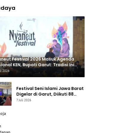
udaya
neut Festival 2026 Masuk Agenda
ional KEN, Bupati Garut: Tradisi Ini
rus Jadi Kebanggaan Daerah
li 2026
Festival Seni Islami Jawa Barat
Digelar di Garut, Diikuti 88
Peserta untuk Lestarikan Seni
7 Juli 2026
Qasidah dan Vokal Religi