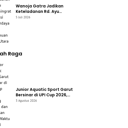
Wanoja Gatra Jadikan
Keteladanan Rd. Ayu
Lasminingrat Inspirasi
5 Juli 2026
Pemberdayaan Perempuan
Garut Utara
lah Raga
Junior Aquatic Sport Garut
Bersinar di UPI Cup 2026,
Borong Medali dan Pecahkan
3 Agustus 2026
Rekor Waktu Pribadi