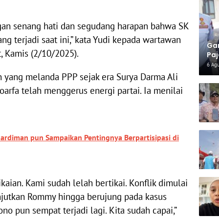
gan senang hati dan segudang harapan bahwa SK
ng terjadi saat ini,” kata Yudi kepada wartawan
Gar
, Kamis (2/10/2025).
Paj
Per
6 Ag
n yang melanda PPP sejak era Surya Darma Ali
rfa telah menggerus energi partai. Ia menilai
hardiman pun Sampaikan Pentingnya Berpartisipasi di
kaian. Kami sudah lelah bertikai. Konflik dimulai
lanjutkan Rommy hingga berujung pada kasus
o pun sempat terjadi lagi. Kita sudah capai,”