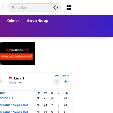
Kuliner
Gaya Hidup
LIHAT LEBIH
Liga 1
Klasemen
eam
P
W
D
L
PTS
orneo FC
34
25
4
5
79
Persatuan Sepak Bola Indonesia Bandung
34
24
7
3
79
Persatuan Sepak Bola Indonesia Jakarta
34
22
5
7
71