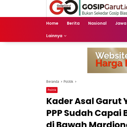
Langsung
ke
konten
Home
Berita
Nasional
Jawa
Lainnya
Beranda
Politik
Politik
Kader Asal Garut
PPP Sudah Capai B
di Bawah Mardion