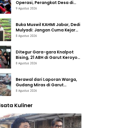
Operasi, Perangkat Desa di
Garut Malah Diintimidasi
9 Agustus 2026
Puluhan Orang, 11 Pengacara
Turun Tangan
Buka Muswil KAHMI Jabar, Dedi
Mulyadi: Jangan Cuma Kejar
Gelar, Akademisi Harus Buat
8 Agustus 2026
Karya Nyata
Ditegur Gara-gara Knalpot
Bising, 21 ABH di Garut Keroyok
Warga hingga Luka Parah
8 Agustus 2026
Berawal dari Laporan Warga,
Gudang Miras di Garut
Digerebek Polisi: 308 Botol
8 Agustus 2026
Disita, Pedagang Ditangkap
sata Kuliner