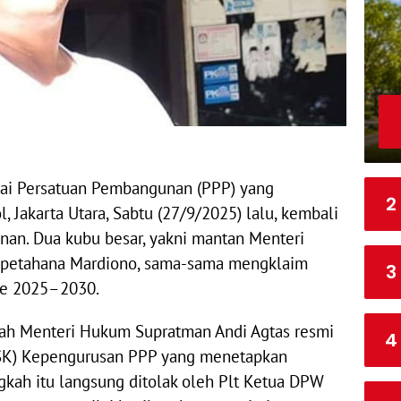
1
S
7
1
8
tai Persatuan Pembangunan (PPP) yang
2
, Jakarta Utara, Sabtu (27/9/2025) lalu, kembali
n. Dua kubu besar, yakni mantan Menteri
 petahana Mardiono, sama-sama mengklaim
3
de 2025–2030.
ah Menteri Hukum Supratman Andi Agtas resmi
4
(SK) Kepengurusan PPP yang menetapkan
kah itu langsung ditolak oleh Plt Ketua DPW