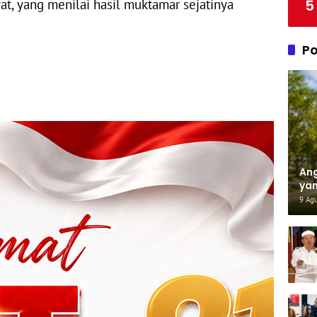
5
at, yang menilai hasil muktamar sejatinya
Po
Ang
yan
Un
9 Ag