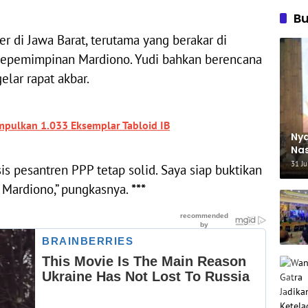
B
er di Jawa Barat, terutama yang berakar di
 kepemimpinan Mardiono. Yudi bahkan berencana
lar rapat akbar.
pulkan 1.033 Eksemplar Tabloid IB
Nya
Nas
Ha
31 Ju
is pesantren PPP tetap solid. Saya siap buktikan
 Mardiono,” pungkasnya.
***