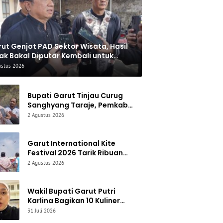
ut Genjot PAD Sektor Wisata, Hasil
ak Bakal Diputar Kembali untuk
baiki Akses Jalan
ustus 2026
Bupati Garut Tinjau Curug
Sanghyang Taraje, Pemkab
Siapkan Penguatan
2 Agustus 2026
Infrastruktur untuk Dongkrak
Pariwisata
Garut International Kite
Festival 2026 Tarik Ribuan
Pengunjung, Bupati Syakur:
2 Agustus 2026
Garut Makin Dikenal Dunia
Wakil Bupati Garut Putri
Karlina Bagikan 10 Kuliner
Favorit, dari Yamin Manis
31 Juli 2026
hingga Mie Cirambay Cigedug