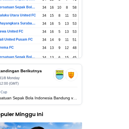
Persatuan Sepak Bola Surabaya
34
16
10
8
58
aluku Utara United FC
34
15
8
11
53
Bhayangkara Surabaya United
34
16
5
13
53
ewa United FC
34
16
5
13
53
ali United Pusam FC
34
14
9
11
51
rema FC
34
13
9
12
48
Persatuan Sepak Bola Indonesia Tangerang
34
13
6
15
45
SIM Yogyakarta
34
11
12
11
45
tandingan Berikutnya
31/8 Monday
Persatuan Sepakbola Indonesia Kediri
34
11
6
17
39
12:00 (GMT)
Perserikatan Sepak Bola Indonesia Jepara
34
9
9
16
36
 Cup
Persatuan Sepak Bola Indonesia Bandung vs Manila Digger FC
adura United FC
34
9
8
17
35
puler Minggu Ini
Persatuan Sepakbola Makassar
34
8
10
16
34
ersis Solo
34
8
10
16
34