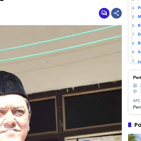
4
M
5
6
D
7
B
8
A
9
1
0
1
P
Per
1
1
2
1
AFC
3
1
M
4
1
Po
5
1
P
6