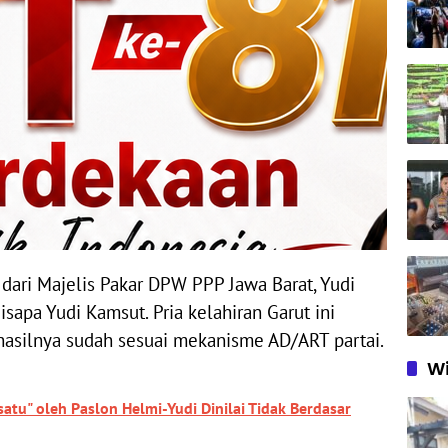
dari Majelis Pakar DPW PPP Jawa Barat, Yudi
sapa Yudi Kamsut. Pria kelahiran Garut ini
silnya sudah sesuai mekanisme AD/ART partai.
Wi
satu" oleh Paslon Helmi-Yudi Dinilai Tidak Berdasar