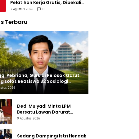
Pelatihan Kerja Gratis, Dibekali
Sertifikasi BNSP dan Siap Masuk
3 Agustus 2026
0
Dunia Industri
s Terbaru
gi Pebriana, Guru di Pelosok Garut
g Lolos Beasiswa S2 Sosiologi
pad
ustus 2026
Dedi Mulyadi Minta LPM
Bersatu Lawan Darurat
Tramadol, Judi Online, dan
9 Agustus 2026
TPPO di Jabar
Sedang Dampingi Istri Hendak