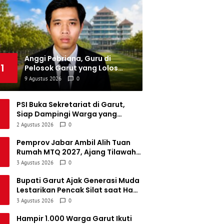
emen Padang FC
34
5
5
24
20
Persatuan Sepak Bola Biak Sekitarnya
34
4
6
24
18
Anggi Pebriana, Guru di
1
Pelosok Garut yang Lolos
Beasiswa S2 Sosiologi Unpad
9 Agustus 2026
0
PSI Buka Sekretariat di Garut,
Siap Dampingi Warga yang
Ijazahnya Ditahan hingga Jadi
2 Agustus 2026
0
Rumah Aspirasi Masyarakat
Pemprov Jabar Ambil Alih Tuan
Rumah MTQ 2027, Ajang Tilawah
Dipastikan Tetap Digelar Awal
3 Agustus 2026
0
Tahun Depan
Bupati Garut Ajak Generasi Muda
Lestarikan Pencak Silat saat Haol
Pendiri Gadjah Putih Mega Paksi
3 Agustus 2026
0
Pusaka
Hampir 1.000 Warga Garut Ikuti