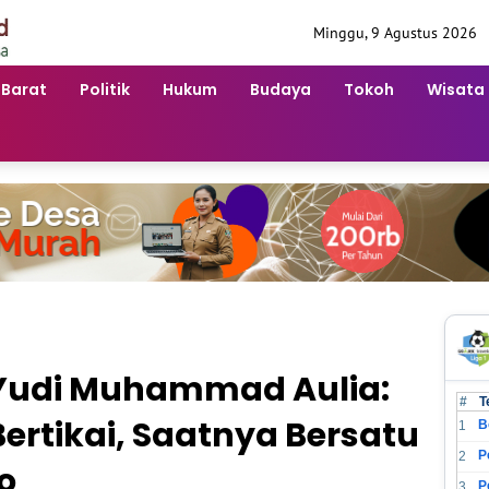
Minggu, 9 Agustus 2026
 Barat
Politik
Hukum
Budaya
Tokoh
Wisata
 Yudi Muhammad Aulia:
#
T
ertikai, Saatnya Bersatu
B
1
2
o
3