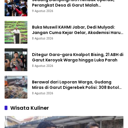
Perangkat Desa di Garut Malah
Diintimidasi Puluhan Orang, 11 Pengacara
9 Agustus 2026
Turun Tangan
Buka Muswil KAHMI Jabar, Dedi Mulyadi:
Jangan Cuma Kejar Gelar, Akademisi Harus
Buat Karya Nyata
8 Agustus 2026
Ditegur Gara-gara Knalpot Bising, 21 ABH di
Garut Keroyok Warga hingga Luka Parah
8 Agustus 2026
Berawal dari Laporan Warga, Gudang
Miras di Garut Digerebek Polisi: 308 Botol
Disita, Pedagang Ditangkap
8 Agustus 2026
Wisata Kuliner