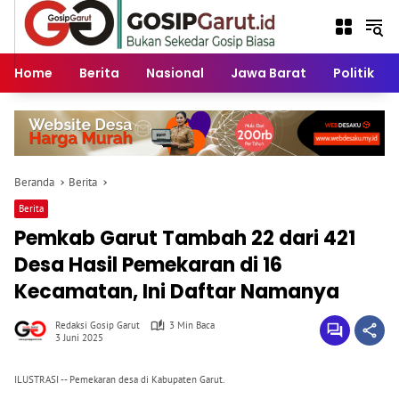
Langsung
ke
konten
Home
Berita
Nasional
Jawa Barat
Politik
Beranda
Berita
Berita
Pemkab Garut Tambah 22 dari 421
Desa Hasil Pemekaran di 16
Kecamatan, Ini Daftar Namanya
Redaksi Gosip Garut
3 Min Baca
3 Juni 2025
ILUSTRASI -- Pemekaran desa di Kabupaten Garut.