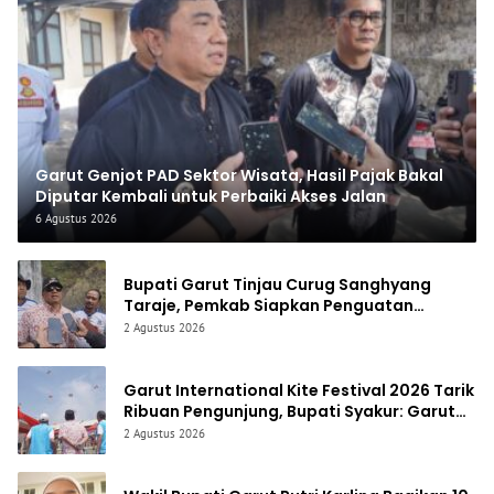
Garut Genjot PAD Sektor Wisata, Hasil Pajak Bakal
Diputar Kembali untuk Perbaiki Akses Jalan
6 Agustus 2026
Bupati Garut Tinjau Curug Sanghyang
Taraje, Pemkab Siapkan Penguatan
Infrastruktur untuk Dongkrak Pariwisata
2 Agustus 2026
Garut International Kite Festival 2026 Tarik
Ribuan Pengunjung, Bupati Syakur: Garut
Makin Dikenal Dunia
2 Agustus 2026