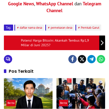
Google News
,
WhatsApp Channel
dan
Telegram
Channel
Tag:
daftar nama desa
pemekaran desa
Pemkab Garut
Potensi Harga Bitcoin: Akankah Tembus Rp1,9
Miliar di Juni 2025?
Pos Terkait
Berita
Berita