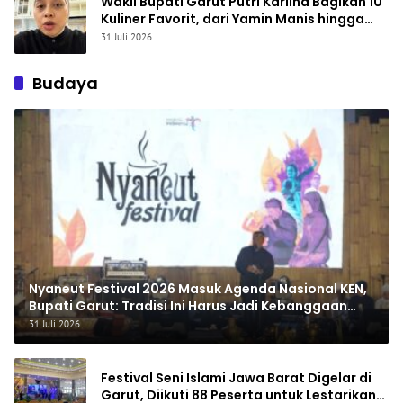
Wakil Bupati Garut Putri Karlina Bagikan 10
Kuliner Favorit, dari Yamin Manis hingga
Mie Cirambay Cigedug
31 Juli 2026
Budaya
Nyaneut Festival 2026 Masuk Agenda Nasional KEN,
Bupati Garut: Tradisi Ini Harus Jadi Kebanggaan
Daerah
31 Juli 2026
Festival Seni Islami Jawa Barat Digelar di
Garut, Diikuti 88 Peserta untuk Lestarikan