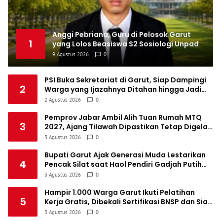
Anggi Pebriana, Guru di Pelosok Garut
1
yang Lolos Beasiswa S2 Sosiologi Unpad
9 Agustus 2026
0
PSI Buka Sekretariat di Garut, Siap Dampingi
2
Warga yang Ijazahnya Ditahan hingga Jadi
Rumah Aspirasi Masyarakat
2 Agustus 2026
0
Pemprov Jabar Ambil Alih Tuan Rumah MTQ
3
2027, Ajang Tilawah Dipastikan Tetap Digelar
Awal Tahun Depan
3 Agustus 2026
0
Bupati Garut Ajak Generasi Muda Lestarikan
4
Pencak Silat saat Haol Pendiri Gadjah Putih
Mega Paksi Pusaka
3 Agustus 2026
0
Hampir 1.000 Warga Garut Ikuti Pelatihan
5
Kerja Gratis, Dibekali Sertifikasi BNSP dan Siap
Masuk Dunia Industri
3 Agustus 2026
0