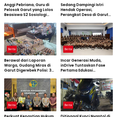
Anggi Pebriana, Guru di
Sedang Dampingi Istri
Pelosok Garut yang Lolos
Hendak Operasi,
Beasiswa S2 Sosiologi
Perangkat Desa di Garut
Unpad
Malah Diintimidasi Puluhan
Orang, 11 Pengacara Turun
Tangan
Berita
Berita
Berawal dari Laporan
Incar Generasi Muda,
Warga, Gudang Miras di
inDrive Tuntaskan Fase
Garut Digerebek Polisi: 308
Pertama Edukasi
Botol Disita, Pedagang
Keselamatan Berkendara
Ditangkap
di Jabar
Berita
Berita
Perkuat Kepastian Hukum
Ditinggal Kunci Nyantol di