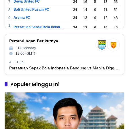
Dewa United FC
7
34
16
5
13
53
Bali United Pusam FC
8
34
14
9
11
51
Arema FC
9
34
13
9
12
48
1
Persatuan Sepak Bola Indonesia Tangerang
34
13
6
15
45
0
1
PSIM Yogyakarta
34
11
12
11
45
Pertandingan Berikutnya
1
1
31/8 Monday
Persatuan Sepakbola Indonesia Kediri
34
11
6
17
39
2
12:00 (GMT)
1
Perserikatan Sepak Bola Indonesia Jepara
34
9
9
16
36
AFC Cup
3
Persatuan Sepak Bola Indonesia Bandung vs Manila Digger FC
1
Madura United FC
34
9
8
17
35
4
1
Populer Minggu Ini
Persatuan Sepakbola Makassar
34
8
10
16
34
5
1
Persis Solo
34
8
10
16
34
6
1
Semen Padang FC
34
5
5
24
20
7
1
Persatuan Sepak Bola Biak Sekitarnya
34
4
6
24
18
8