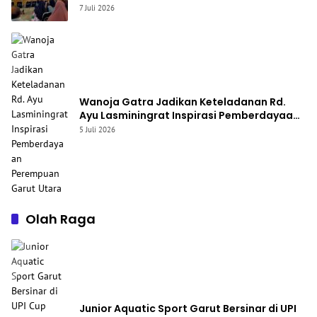
Seni Qasidah dan Vokal Religi
7 Juli 2026
Wanoja Gatra Jadikan Keteladanan Rd.
Ayu Lasminingrat Inspirasi Pemberdayaan
Perempuan Garut Utara
5 Juli 2026
Olah Raga
Junior Aquatic Sport Garut Bersinar di UPI