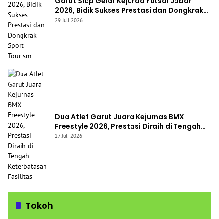
Garut Siap Gelar Kejurda Futsal Jabar
2026, Bidik Sukses Prestasi dan Dongkrak
Sport Tourism
29 Juli 2026
Dua Atlet Garut Juara Kejurnas BMX
Freestyle 2026, Prestasi Diraih di Tengah
Keterbatasan Fasilitas
27 Juli 2026
Tokoh