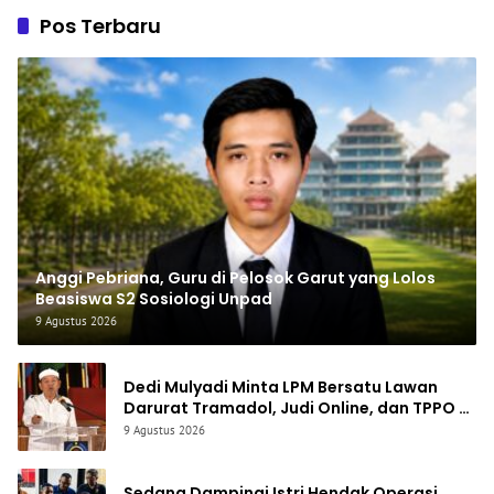
Pos Terbaru
Anggi Pebriana, Guru di Pelosok Garut yang Lolos
Beasiswa S2 Sosiologi Unpad
9 Agustus 2026
Dedi Mulyadi Minta LPM Bersatu Lawan
Darurat Tramadol, Judi Online, dan TPPO di
Jabar
9 Agustus 2026
Sedang Dampingi Istri Hendak Operasi,