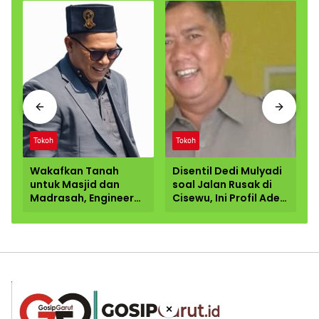
Tokoh
Tokoh
Wakafkan Tanah
Disentil Dedi Mulyadi
untuk Masjid dan
soal Jalan Rusak di
Madrasah, Engineer
Cisewu, Ini Profil Ade
Telekomunikasi di
Ginanjar Anggota
Garut Dorong
DPR RI dari Garut
Penguatan
Pendidikan
Keagamaan
×