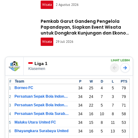
Wisata
2 Agustus 2026
Pemkab Garut Gandeng Pengelola
Papandayan, Siapkan Event Wisata
untuk Dongkrak Kunjungan dan Ekonomi
Daerah
Wisata
29 Juli 2026
LIHAT LEBIH
Liga 1
Klasemen
#
Team
P
W
D
L
PTS
Borneo FC
1
34
25
4
5
79
Persatuan Sepak Bola Indonesia Bandung
2
34
24
7
3
79
Persatuan Sepak Bola Indonesia Jakarta
3
34
22
5
7
71
Persatuan Sepak Bola Surabaya
4
34
16
10
8
58
Maluku Utara United FC
5
34
15
8
11
53
Bhayangkara Surabaya United
6
34
16
5
13
53