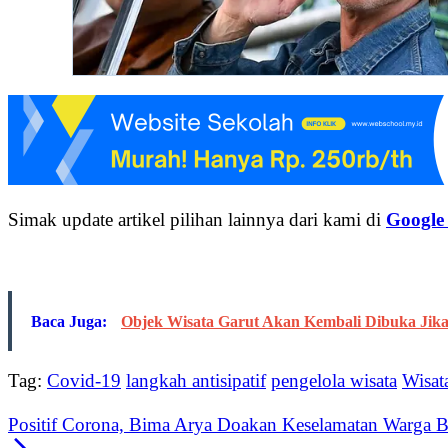
Simak update artikel pilihan lainnya dari kami di
Google
Baca Juga:
Objek Wisata Garut Akan Kembali Dibuka Jik
Tag:
Covid-19
langkah antisipatif
pengelola wisata
Wisat
Positif Corona, Bima Arya Doakan Keselamatan Warga 