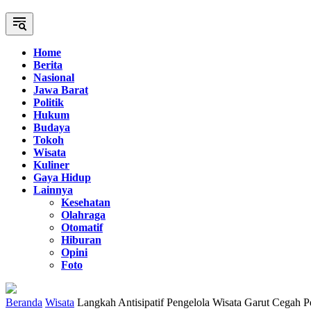
Home
Berita
Nasional
Jawa Barat
Politik
Hukum
Budaya
Tokoh
Wisata
Kuliner
Gaya Hidup
Lainnya
Kesehatan
Olahraga
Otomatif
Hiburan
Opini
Foto
Beranda
Wisata
Langkah Antisipatif Pengelola Wisata Garut Cegah 