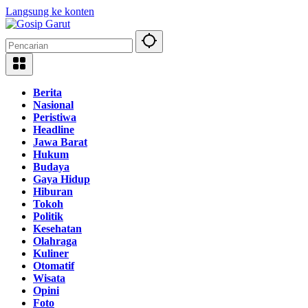
Langsung ke konten
Berita
Nasional
Peristiwa
Headline
Jawa Barat
Hukum
Budaya
Gaya Hidup
Hiburan
Tokoh
Politik
Kesehatan
Olahraga
Kuliner
Otomatif
Wisata
Opini
Foto