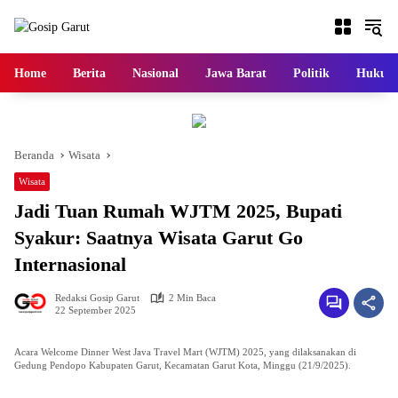
Langsung
ke
konten
Home
Berita
Nasional
Jawa Barat
Politik
Hukum
Beranda
Wisata
Wisata
Jadi Tuan Rumah WJTM 2025, Bupati
Syakur: Saatnya Wisata Garut Go
Internasional
Redaksi Gosip Garut
2 Min Baca
22 September 2025
‎Acara Welcome Dinner West Java Travel Mart (WJTM) 2025, yang dilaksanakan di
Gedung Pendopo Kabupaten Garut, Kecamatan Garut Kota, Minggu (21/9/2025).