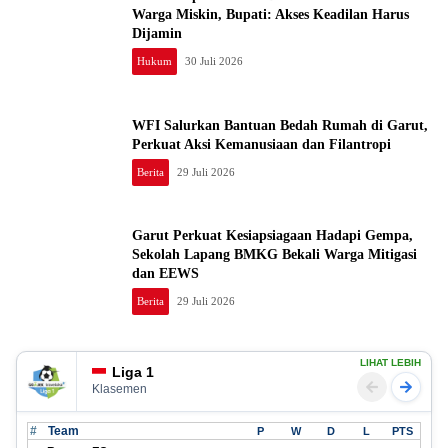
Warga Miskin, Bupati: Akses Keadilan Harus
Dijamin
Hukum
30 Juli 2026
WFI Salurkan Bantuan Bedah Rumah di Garut,
Perkuat Aksi Kemanusiaan dan Filantropi
Berita
29 Juli 2026
Garut Perkuat Kesiapsiagaan Hadapi Gempa,
Sekolah Lapang BMKG Bekali Warga Mitigasi
dan EEWS
Berita
29 Juli 2026
LIHAT LEBIH
Liga 1
Klasemen
#
Team
P
W
D
L
PTS