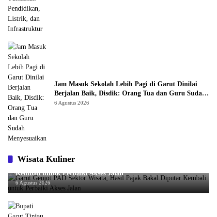
Jam Masuk Sekolah Lebih Pagi di Garut Dinilai
Berjalan Baik, Disdik: Orang Tua dan Guru Sudah
Menyesuaikan
6 Agustus 2026
Wisata Kuliner
Garut Genjot PAD Sektor Wisata, Hasil Pajak Bakal Diputar
Kembali untuk Perbaiki Akses Jalan
6 Agustus 2026