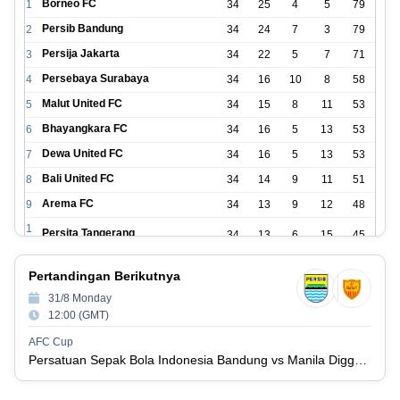
Borneo FC
1
34
25
4
5
79
Persib Bandung
2
34
24
7
3
79
Persija Jakarta
3
34
22
5
7
71
Persebaya Surabaya
4
34
16
10
8
58
Malut United FC
5
34
15
8
11
53
Bhayangkara FC
6
34
16
5
13
53
Dewa United FC
7
34
16
5
13
53
Bali United FC
8
34
14
9
11
51
Arema FC
9
34
13
9
12
48
1
Persita Tangerang
34
13
6
15
45
0
1
PSIM Yogyakarta
34
11
12
11
45
Pertandingan Berikutnya
1
1
31/8 Monday
Persik Kediri
34
11
6
17
39
2
12:00 (GMT)
1
Persijap Jepara
34
9
9
16
36
AFC Cup
3
Persatuan Sepak Bola Indonesia Bandung vs Manila Digger FC
1
Madura United FC
34
9
8
17
35
4