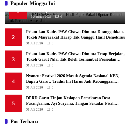
1
Populer Minggu Ini
PSM Makassar
34
8
10
16
34
5
Garut Genjot PAD Sektor Wisata, Hasil Pajak
1
Bakal Diputar Kembali untuk Perbaiki Akses
1
Persis Solo
34
8
10
16
34
Jalan
6
6 Agustus 2026
0
1
Semen Padang FC
34
5
5
24
20
7
Pelantikan Kades PAW Cisewu Diminta Ditangguhkan,
1
2
PSBS Biak
34
4
6
24
18
Tokoh Masyarakat Harap Tak Ganggu Hasil Demokrasi
8
31 Juli 2026
0
Pelantikan Kades PAW Cisewu Diminta Tetap Berjalan,
3
Tokoh Garut Nilai Tak Boleh Terhambat Persoalan
Keuangan Lama
31 Juli 2026
0
Nyaneut Festival 2026 Masuk Agenda Nasional KEN,
4
Bupati Garut: Tradisi Ini Harus Jadi Kebanggaan
Daerah
31 Juli 2026
0
DPRD Garut Tinjau Kesiapan Pemekaran Desa
5
Pasangrahan, Ayi Suryana: Jangan Sekadar Pisah
Wilayah
31 Juli 2026
0
Pos Terbaru
Garut Genjot PAD Sektor Wisata, Hasil Pajak Bakal Diputar
Kembali untuk Perbaiki Akses Jalan