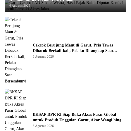
6 Agustus 2026
Cekcok Berujung Maut di Garut, Pria Tewas
Dibacok Berkali-kali, Pelaku Ditangkap Saat
Bersembunyi
6 Agustus 2026
BKSAP DPR RI Siap Buka Akses Pasar Global
untuk Produk Unggulan Garut, Akar Wangi hingga
Kopi Jadi Andalan
6 Agustus 2026