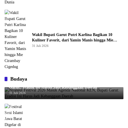
Wakil Bupati Garut Putri Karlina Bagikan 10
Kuliner Favorit, dari Yamin Manis hingga Mie
Cirambay Cigedug
31 Juli 2026
Budaya
Nyaneut Festival 2026 Masuk Agenda Nasional KEN, Bupati
Garut: Tradisi Ini Harus Jadi Kebanggaan Daerah
31 Juli 2026