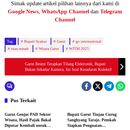
Simak update artikel pilihan lainnya dari kami di
Google News
,
WhatsApp Channel
dan
Telegram
Channel
Tag:
Bupati Syakur
Garut
go internasional
tuan rumah
Wisata Garut
WJTM 2025
Garut Resmi Terapkan Tilang Elektronik, Bupati:
Bukan Sekadar Kamera, Ini Soal Kesadaran Kolektif
Pos Terkait
Wisata
Wisata
Garut Genjot PAD Sektor
Bupati Garut Tinjau Curug
Wisata, Hasil Pajak Bakal
Sanghyang Taraje, Pemkab
Diputar Kembali untuk
Siapkan Penguatan
Wisata
Wisata