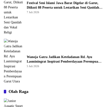
Festival Seni Islami Jawa Barat Digelar di Garut,
Diikuti 88 Peserta untuk Lestarikan Seni Qasidah
dan Vokal Religi
7 Juli 2026
Wanoja Gatra Jadikan Keteladanan Rd. Ayu
Lasminingrat Inspirasi Pemberdayaan Perempuan
Garut Utara
5 Juli 2026
Olah Raga