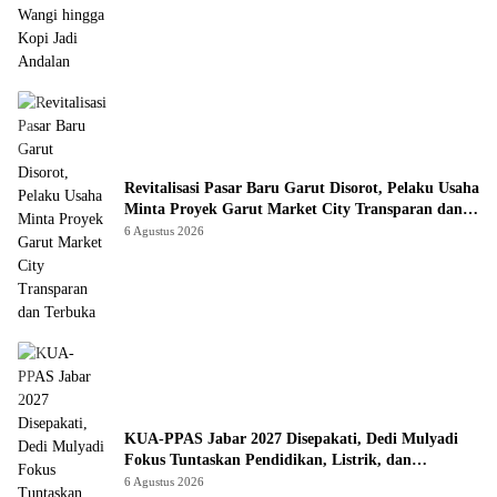
Revitalisasi Pasar Baru Garut Disorot, Pelaku Usaha
Minta Proyek Garut Market City Transparan dan
Terbuka
6 Agustus 2026
KUA-PPAS Jabar 2027 Disepakati, Dedi Mulyadi
Fokus Tuntaskan Pendidikan, Listrik, dan
Infrastruktur
6 Agustus 2026