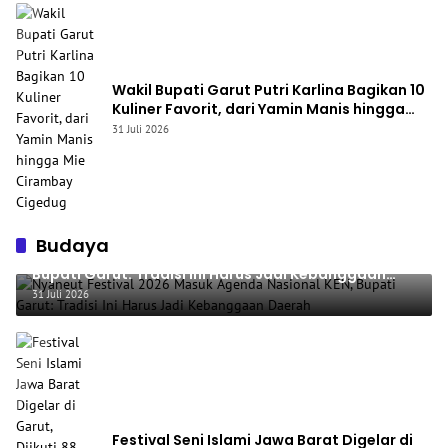
Wakil Bupati Garut Putri Karlina Bagikan 10
Kuliner Favorit, dari Yamin Manis hingga
Mie Cirambay Cigedug
31 Juli 2026
Budaya
Nyaneut Festival 2026 Masuk Agenda Nasional KEN,
Bupati Garut: Tradisi Ini Harus Jadi Kebanggaan
Daerah
31 Juli 2026
Festival Seni Islami Jawa Barat Digelar di