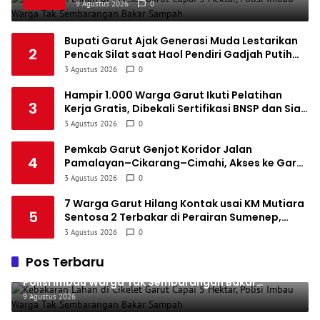
Sembarangan Bakar Sampah
6
9 Agustus 2026
0
1
Semen Padang FC
34
5
5
24
20
7
Bupati Garut Ajak Generasi Muda Lestarikan
1
2
PSBS Biak
Pencak Silat saat Haol Pendiri Gadjah Putih
34
4
6
24
18
8
Mega Paksi Pusaka
3 Agustus 2026
0
Hampir 1.000 Warga Garut Ikuti Pelatihan
3
Kerja Gratis, Dibekali Sertifikasi BNSP dan Siap
Masuk Dunia Industri
3 Agustus 2026
0
Pemkab Garut Genjot Koridor Jalan
4
Pamalayan–Cikarang–Cimahi, Akses ke Garut
Selatan Dipangkas hingga Satu Jam
3 Agustus 2026
0
7 Warga Garut Hilang Kontak usai KM Mutiara
5
Sentosa 2 Terbakar di Perairan Sumenep,
Keluarga Cemas Menunggu Kabar
3 Agustus 2026
0
Pos Terbaru
Kebakaran Lahan di Cikelet Garut Capai 5 Hektar,
Polisi Imbau Warga Tak Sembarangan Bakar
Sampah
9 Agustus 2026