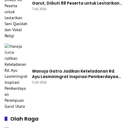
Garut, Diikuti 88 Peserta untuk Lestarikan
Seni Qasidah dan Vokal Religi
7 Juli 2026
Wanoja Gatra Jadikan Keteladanan Rd.
Ayu Lasminingrat Inspirasi Pemberdayaan
Perempuan Garut Utara
5 Juli 2026
Olah Raga