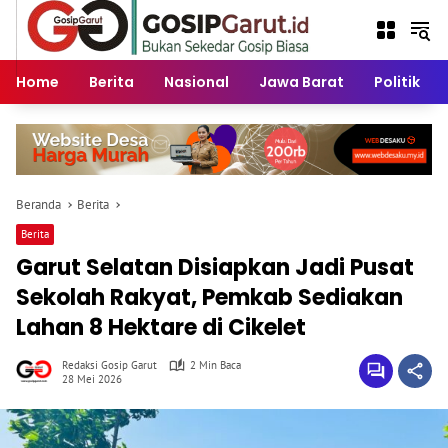
Langsung
ke
konten
Home
Berita
Nasional
Jawa Barat
Politik
Beranda
Berita
Berita
Garut Selatan Disiapkan Jadi Pusat
Sekolah Rakyat, Pemkab Sediakan
Lahan 8 Hektare di Cikelet
Redaksi Gosip Garut
2 Min Baca
28 Mei 2026