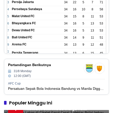
Persija Jakarta
3
34
22
5
7
71
Persebaya Surabaya
4
34
16
10
8
58
Malut United FC
5
34
15
8
11
53
Bhayangkara FC
6
34
16
5
13
53
Dewa United FC
7
34
16
5
13
53
Bali United FC
8
34
14
9
11
51
Arema FC
9
34
13
9
12
48
1
Persita Tangerang
34
13
6
15
45
0
1
PSIM Yogyakarta
34
11
12
11
45
Pertandingan Berikutnya
1
1
31/8 Monday
Persik Kediri
34
11
6
17
39
2
12:00 (GMT)
1
Persijap Jepara
34
9
9
16
36
AFC Cup
3
Persatuan Sepak Bola Indonesia Bandung vs Manila Digger FC
1
Madura United FC
34
9
8
17
35
4
1
Populer Minggu Ini
PSM Makassar
34
8
10
16
34
Kebakaran Lahan di Cikelet Garut Capai 5
5
1
Hektar, Polisi Imbau Warga Tak
1
Persis Solo
34
8
10
16
34