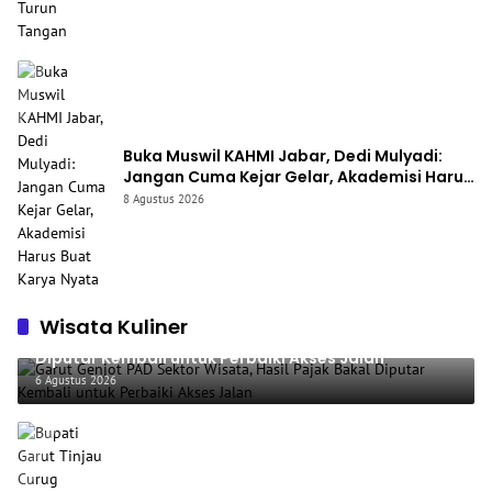
Buka Muswil KAHMI Jabar, Dedi Mulyadi:
Jangan Cuma Kejar Gelar, Akademisi Harus
Buat Karya Nyata
8 Agustus 2026
Wisata Kuliner
Garut Genjot PAD Sektor Wisata, Hasil Pajak Bakal
Diputar Kembali untuk Perbaiki Akses Jalan
6 Agustus 2026