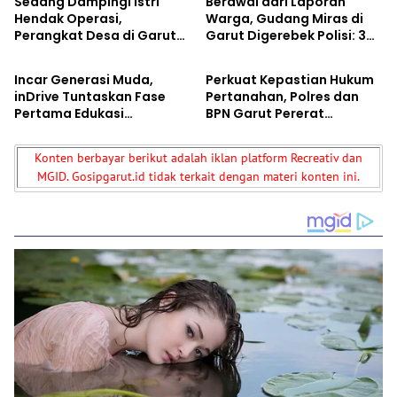
Sedang Dampingi Istri
Berawal dari Laporan
Hendak Operasi,
Warga, Gudang Miras di
Perangkat Desa di Garut
Garut Digerebek Polisi: 308
Berita
Berita
Malah Diintimidasi Puluhan
Botol Disita, Pedagang
Orang, 11 Pengacara Turun
Ditangkap
Incar Generasi Muda,
Perkuat Kepastian Hukum
Tangan
inDrive Tuntaskan Fase
Pertanahan, Polres dan
Pertama Edukasi
BPN Garut Pererat
Keselamatan Berkendara
Kolaborasi
di Jabar
Konten berbayar berikut adalah iklan platform Recreativ dan
MGID. Gosipgarut.id tidak terkait dengan materi konten ini.