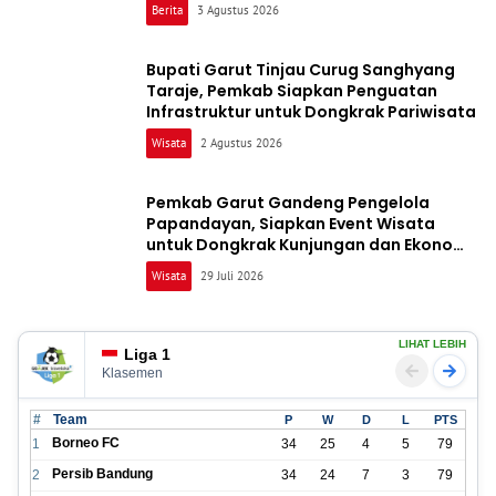
Jam
Berita
3 Agustus 2026
Bupati Garut Tinjau Curug Sanghyang
Taraje, Pemkab Siapkan Penguatan
Infrastruktur untuk Dongkrak Pariwisata
Wisata
2 Agustus 2026
Pemkab Garut Gandeng Pengelola
Papandayan, Siapkan Event Wisata
untuk Dongkrak Kunjungan dan Ekonomi
Daerah
Wisata
29 Juli 2026
LIHAT LEBIH
Liga 1
Klasemen
#
Team
P
W
D
L
PTS
Borneo FC
1
34
25
4
5
79
Persib Bandung
2
34
24
7
3
79