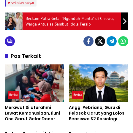
sekolah rakyat
Beckam Putra Gelar “Ngunduh Mantu” di Cisewu,
Warga Antusias Sambut Idola Persib
Pos Terkait
Berita
Berita
Merawat Silaturahmi
Anggi Pebriana, Guru di
Lewat Kemanusiaan, Iluni
Pelosok Garut yang Lolos
One Garut Gelar Donor
Beasiswa S2 Sosiologi
Berita
Berita
Darah, Kumpulkan 65 Labu
Unpad
untuk PMI