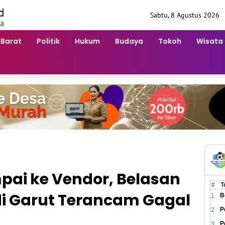
Sabtu, 8 Agustus 2026
 Barat
Politik
Hukum
Budaya
Tokoh
Wisata
ai ke Vendor, Belasan
#
T
di Garut Terancam Gagal
B
1
P
2
P
3