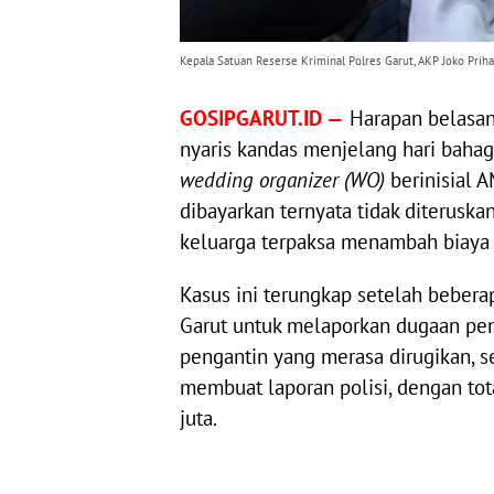
Kepala Satuan Reserse Kriminal Polres Garut, AKP Joko Pri
GOSIPGARUT.ID —
Harapan belasan
nyaris kandas menjelang hari baha
wedding organizer (WO)
berinisial A
dibayarkan ternyata tidak diteruska
keluarga terpaksa menambah biaya
Kasus ini terungkap setelah bebera
Garut untuk melaporkan dugaan peni
pengantin yang merasa dirugikan, se
membuat laporan polisi, dengan tot
juta.