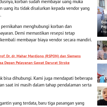
odusnya, korban sudah membayar uang muka
 uang itu tidak disalurkan kepada vendor yang
.
Gar
r pernikahan menghubungi korban dan
Paj
Per
6 Ag
yaran. Demi memastikan resepsi tetap
 kembali membayar biaya vendor secara mandiri.
rof. Dr. dr. Mahar Mardjono (RSPON) dan Siemens
sa Depan Pelayanan Gawat Darurat Stroke
dak bisa dihubungi. Kami juga mendapati beberapa
an saat ini masih dalam tahap pendalaman serta
antin yang terdata, baru tiga pasangan yang