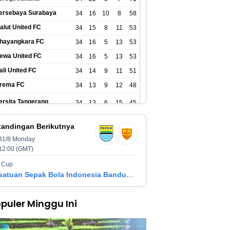
ersebaya Surabaya
34
16
10
8
58
alut United FC
34
15
8
11
53
hayangkara FC
34
16
5
13
53
ewa United FC
34
16
5
13
53
ali United FC
34
14
9
11
51
rema FC
34
13
9
12
48
ersita Tangerang
34
13
6
15
45
SIM Yogyakarta
34
11
12
11
45
tandingan Berikutnya
31/8 Monday
ersik Kediri
34
11
6
17
39
12:00 (GMT)
ersijap Jepara
34
9
9
16
36
 Cup
Persatuan Sepak Bola Indonesia Bandung vs Manila Digger FC
adura United FC
34
9
8
17
35
puler Minggu Ini
SM Makassar
34
8
10
16
34
ersis Solo
34
8
10
16
34