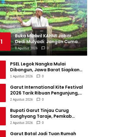
emen Padang FC
34
5
5
24
20
SBS Biak
34
4
6
24
18
Buka Muswil KAHMI Jabar,
1
Dedi Mulyadi: Jangan Cuma
Kejar Gelar, Akademisi Harus
8 Agustus 2026
0
Buat Karya Nyata
PSEL Legok Nangka Mulai
Dibangun, Jawa Barat Siapkan
Pengolahan 2.131 Ton Sampah per
1 Agustus 2026
0
Hari untuk Jadi Listrik
Garut International Kite Festival
2026 Tarik Ribuan Pengunjung,
Bupati Syakur: Garut Makin
2 Agustus 2026
0
Dikenal Dunia
Bupati Garut Tinjau Curug
Sanghyang Taraje, Pemkab
Siapkan Penguatan Infrastruktur
2 Agustus 2026
0
untuk Dongkrak Pariwisata
Garut Batal Jadi Tuan Rumah