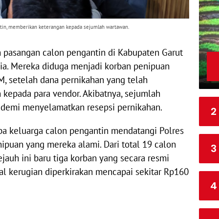
1
S
7
hatin, memberikan keterangan kepada sejumlah wartawan.
1
P
8
 pasangan calon pengantin di Kabupaten Garut
gia. Mereka diduga menjadi korban penipuan
M, setelah dana pernikahan yang telah
n kepada para vendor. Akibatnya, sejumlah
 demi menyelamatkan resepsi pernikahan.
2
pa keluarga calon pengantin mendatangi Polres
puan yang mereka alami. Dari total 19 calon
3
jauh ini baru tiga korban yang secara resmi
al kerugian diperkirakan mencapai sekitar Rp160
4