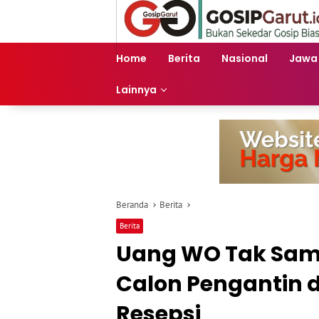
Langsung
ke
konten
Home
Berita
Nasional
Jawa
Lainnya
Beranda
Berita
Berita
Uang WO Tak Samp
Calon Pengantin 
Resepsi