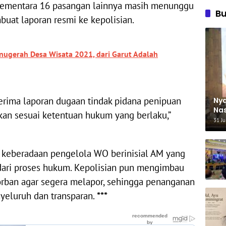
. Sementara 16 pasangan lainnya masih menunggu
B
at laporan resmi ke kepolisian.
Anugerah Desa Wisata 2021, dari Garut Adalah
nerima laporan dugaan tindak pidana penipuan
Nya
Nas
ikan sesuai ketentuan hukum yang berlaku,”
Ha
31 Ju
ri keberadaan pengelola WO berinisial AM yang
ari proses hukum. Kepolisian pun mengimbau
rban agar segera melapor, sehingga penanganan
yeluruh dan transparan.
***