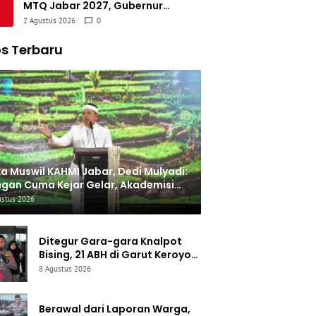
MTQ Jabar 2027, Gubernur
Ungkap APBD Turun dan Fokus
2 Agustus 2026
0
Dialihkan ke Infrastruktur
s Terbaru
a Muswil KAHMI Jabar, Dedi Mulyadi:
gan Cuma Kejar Gelar, Akademisi
us Buat Karya Nyata
ustus 2026
Ditegur Gara-gara Knalpot
Bising, 21 ABH di Garut Keroyok
Warga hingga Luka Parah
8 Agustus 2026
Berawal dari Laporan Warga,