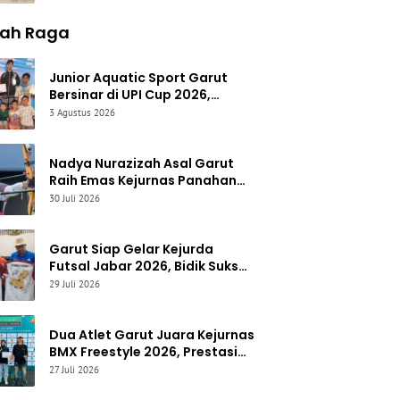
Pemberdayaan Perempuan
Garut Utara
lah Raga
Junior Aquatic Sport Garut
Bersinar di UPI Cup 2026,
Borong Medali dan Pecahkan
3 Agustus 2026
Rekor Waktu Pribadi
Nadya Nurazizah Asal Garut
Raih Emas Kejurnas Panahan
Junior 2026, Harumkan Nama
30 Juli 2026
Jawa Barat
Garut Siap Gelar Kejurda
Futsal Jabar 2026, Bidik Sukses
Prestasi dan Dongkrak Sport
29 Juli 2026
Tourism
Dua Atlet Garut Juara Kejurnas
BMX Freestyle 2026, Prestasi
Diraih di Tengah Keterbatasan
27 Juli 2026
Fasilitas