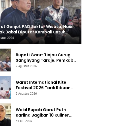
ut Genjot PAD Sektor Wisata, Hasil
ak Bakal Diputar Kembali untuk
baiki Akses Jalan
ustus 2026
Bupati Garut Tinjau Curug
Sanghyang Taraje, Pemkab
Siapkan Penguatan
2 Agustus 2026
Infrastruktur untuk Dongkrak
Pariwisata
Garut International Kite
Festival 2026 Tarik Ribuan
Pengunjung, Bupati Syakur:
2 Agustus 2026
Garut Makin Dikenal Dunia
Wakil Bupati Garut Putri
Karlina Bagikan 10 Kuliner
Favorit, dari Yamin Manis
31 Juli 2026
hingga Mie Cirambay Cigedug