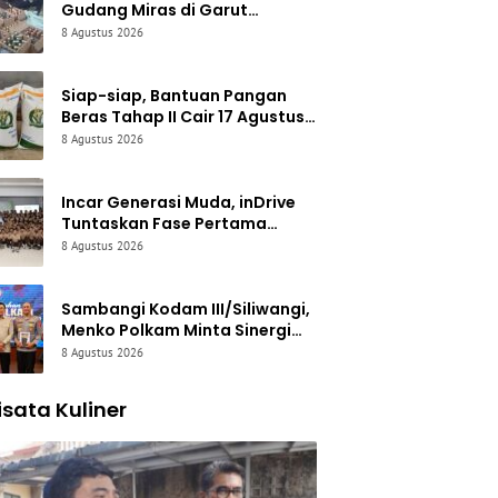
Gudang Miras di Garut
Digerebek Polisi: 308 Botol
8 Agustus 2026
Disita, Pedagang Ditangkap
Siap-siap, Bantuan Pangan
Beras Tahap II Cair 17 Agustus
2026: Setiap KPM Dapat 30 Kg
8 Agustus 2026
Incar Generasi Muda, inDrive
Tuntaskan Fase Pertama
Edukasi Keselamatan
8 Agustus 2026
Berkendara di Jabar
Sambangi Kodam III/Siliwangi,
Menko Polkam Minta Sinergi
Aparat-Warga Diperkuat demi
8 Agustus 2026
Jaga Kondusivitas Jabar
sata Kuliner