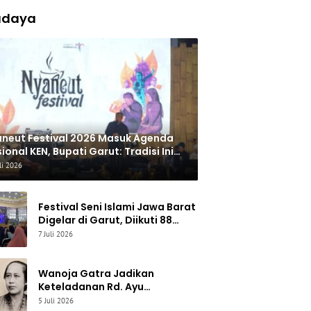
udaya
neut Festival 2026 Masuk Agenda
ional KEN, Bupati Garut: Tradisi Ini
rus Jadi Kebanggaan Daerah
li 2026
Festival Seni Islami Jawa Barat
Digelar di Garut, Diikuti 88
Peserta untuk Lestarikan Seni
7 Juli 2026
Qasidah dan Vokal Religi
Wanoja Gatra Jadikan
Keteladanan Rd. Ayu
Lasminingrat Inspirasi
5 Juli 2026