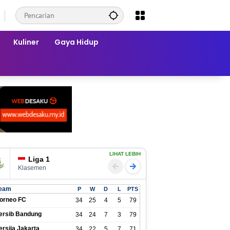
Kuliner
Gaya Hidup
LIHAT LEBIH
Liga 1
Klasemen
eam
P
W
D
L
PTS
orneo FC
34
25
4
5
79
ersib Bandung
34
24
7
3
79
ersija Jakarta
34
22
5
7
71