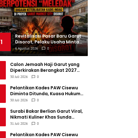
emen Padang FC
34
5
5
24
20
Persatuan Sepak Bola Biak Sekitarnya
34
4
6
24
18
Revitalisasi Pasar Baru Garut
1
Disorot, Pelaku Usaha Minta
Proyek Garut Market City
6 Agustus 2026
0
Transparan dan Terbuka
Calon Jemaah Haji Garut yang
Diperkirakan Berangkat 2027
Diimbau Bersiap Sejak Dini, Cek
30 Juli 2026
0
Estimasi Lewat Haji Pintar
Pelantikan Kades PAW Cisewu
Diminta Ditunda, Kuasa Hukum
Ungkap Sengketa Dana Talangan
30 Juli 2026
0
Rp141 Juta
Surabi Bakar Berlian Garut Viral,
Nikmati Kuliner Khas Sunda
Berlatar Gunung Guntur, Harga
31 Juli 2026
0
Mulai Rp4.000
Pelantikan Kades PAW Cisewu