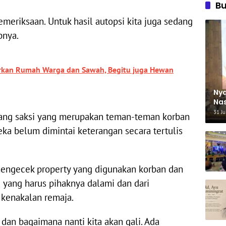
B
emeriksaan. Untuk hasil autopsi kita juga sedang
pnya.
rkan Rumah Warga dan Sawah, Begitu juga Hewan
Nya
Nas
Ha
31 Ju
a orang saksi yang merupakan teman-teman korban
eka belum dimintai keterangan secara tertulis
 mengecek property yang digunakan korban dan
ni yang harus pihaknya dalami dan dari
 kenakalan remaja.
dan bagaimana nanti kita akan gali. Ada