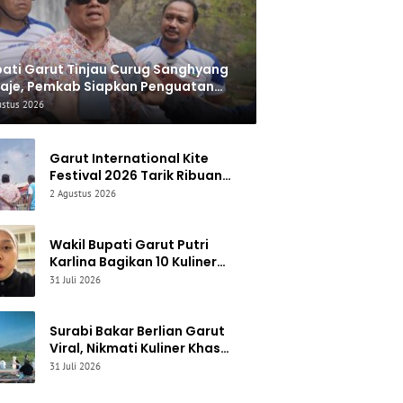
ati Garut Tinjau Curug Sanghyang
aje, Pemkab Siapkan Penguatan
rastruktur untuk Dongkrak
ustus 2026
iwisata
Garut International Kite
Festival 2026 Tarik Ribuan
Pengunjung, Bupati Syakur:
2 Agustus 2026
Garut Makin Dikenal Dunia
Wakil Bupati Garut Putri
Karlina Bagikan 10 Kuliner
Favorit, dari Yamin Manis
31 Juli 2026
hingga Mie Cirambay Cigedug
Surabi Bakar Berlian Garut
Viral, Nikmati Kuliner Khas
Sunda Berlatar Gunung
31 Juli 2026
Guntur, Harga Mulai Rp4.000