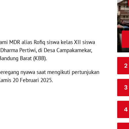
1
S
7
1
8
lami MDR alias Rofiq siswa kelas XII siswa
Dharma Pertiwi, di Desa Campakamekar,
andung Barat (KBB).
2
 meregang nyawa saat mengikuti pertunjukan
Kamis 20 Februari 2025.
3
4