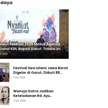
udaya
neut Festival 2026 Masuk Agenda
ional KEN, Bupati Garut: Tradisi Ini
rus Jadi Kebanggaan Daerah
li 2026
Festival Seni Islami Jawa Barat
Digelar di Garut, Diikuti 88
Peserta untuk Lestarikan Seni
7 Juli 2026
Qasidah dan Vokal Religi
Wanoja Gatra Jadikan
Keteladanan Rd. Ayu
Lasminingrat Inspirasi
5 Juli 2026
Pemberdayaan Perempuan