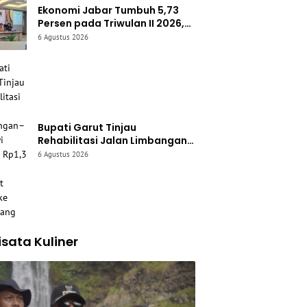
Ekonomi Jabar Tumbuh 5,73
Persen pada Triwulan II 2026,
Kemiskinan Turun Jadi 6,54
6 Agustus 2026
Persen
Bupati Garut Tinjau
Rehabilitasi Jalan Limbangan–
Selaawi Senilai Rp1,3 Miliar,
6 Agustus 2026
Perkuat Akses ke Sumedang
sata Kuliner