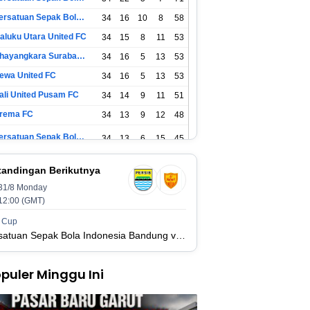
Persatuan Sepak Bola Surabaya
34
16
10
8
58
aluku Utara United FC
34
15
8
11
53
Bhayangkara Surabaya United
34
16
5
13
53
ewa United FC
34
16
5
13
53
ali United Pusam FC
34
14
9
11
51
rema FC
34
13
9
12
48
Persatuan Sepak Bola Indonesia Tangerang
34
13
6
15
45
SIM Yogyakarta
34
11
12
11
45
tandingan Berikutnya
31/8 Monday
Persatuan Sepakbola Indonesia Kediri
34
11
6
17
39
12:00 (GMT)
Perserikatan Sepak Bola Indonesia Jepara
34
9
9
16
36
 Cup
Persatuan Sepak Bola Indonesia Bandung vs Manila Digger FC
adura United FC
34
9
8
17
35
puler Minggu Ini
Persatuan Sepakbola Makassar
34
8
10
16
34
ersis Solo
34
8
10
16
34