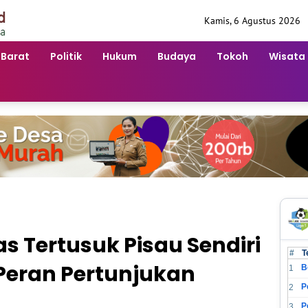
Kamis, 6 Agustus 2026
 Barat
Politik
Hukum
Budaya
Tokoh
Wisata
s Tertusuk Pisau Sendiri
#
T
eran Pertunjukan
B
1
2
3