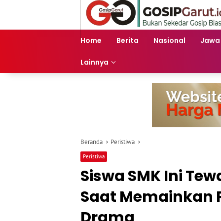
Langsung
ke
konten
Home
Berita
Nasional
Jawa
Lainnya
Beranda
Peristiwa
Peristiwa
Siswa SMK Ini Tewa
Saat Memainkan P
Drama