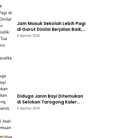
Jam Masuk Sekolah Lebih Pagi
di Garut Dinilai Berjalan Baik,
Disdik: Orang Tua dan Guru
6 Agustus 2026
Sudah Menyesuaikan
Diduga Janin Bayi Ditemukan
di Selokan Tarogong Kaler
Garut, Polisi Selidiki Asal-usul
6 Agustus 2026
Temuan