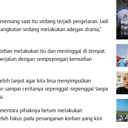
memang saat itu sedang terjadi pergelaran. Jadi
Bup
Tar
ersangkutan sedang melakukan adegan drama,”
Inf
2 Ag
Par
 korban melakukan itu dan meninggal di tempat.
 berjalan dengan sempoyongan kemudian
ebih lanjut agar kita bisa menyimpulkan
gan sampai ceritanya sepenggal-sepenggal tanpa
a.
 sementara pihaknya belum melakukan
lebih fokus pada penanganan korban yang kini