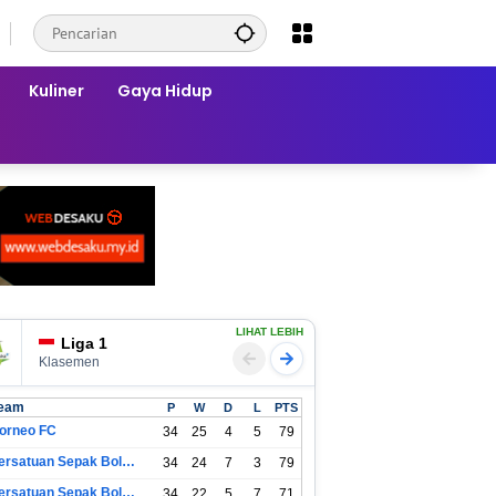
Kuliner
Gaya Hidup
LIHAT LEBIH
Liga 1
Klasemen
eam
P
W
D
L
PTS
orneo FC
34
25
4
5
79
Persatuan Sepak Bola Indonesia Bandung
34
24
7
3
79
Persatuan Sepak Bola Indonesia Jakarta
34
22
5
7
71