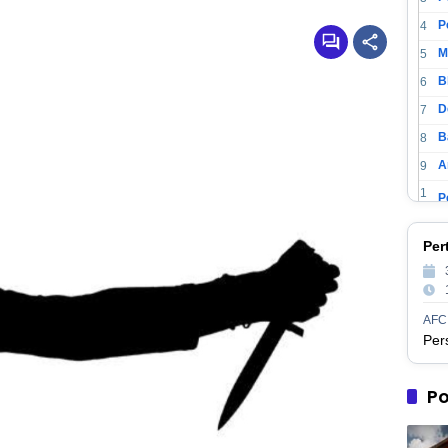
4
M
5
6
D
7
B
8
A
9
1
0
1
P
Per
1
1
2
1
AFC
3
1
M
4
1
Po
5
1
P
6