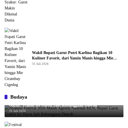
Wakil Bupati Garut Putri Karlina Bagikan 10
Kuliner Favorit, dari Yamin Manis hingga Mie
Cirambay Cigedug
31 Juli 2026
Budaya
Nyaneut Festival 2026 Masuk Agenda Nasional KEN, Bupati
Garut: Tradisi Ini Harus Jadi Kebanggaan Daerah
31 Juli 2026