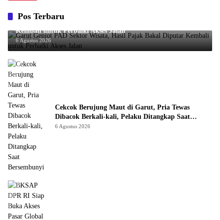
Pos Terbaru
Garut Genjot PAD Sektor Wisata, Hasil Pajak Bakal Diputar
Kembali untuk Perbaiki Akses Jalan
6 Agustus 2026
Cekcok Berujung Maut di Garut, Pria Tewas
Dibacok Berkali-kali, Pelaku Ditangkap Saat
Bersembunyi
6 Agustus 2026