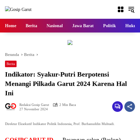
Langsung
ke
konten
Home
Berita
Nasional
Jawa Barat
Politik
Hukum
Beranda
Berita
Berita
Indikator: Syakur-Putri Berpotensi
Menangi Pilkada Garut 2024 Karena Hal
Ini
Redaksi Gosip Garut
2 Min Baca
27 November 2024
Direktur Eksekutif Indikator Politik Indonesia, Prof. Burhanuddin Muhtadi.
GOSIPGARUT.ID —
Pasangan calon (Paslon)