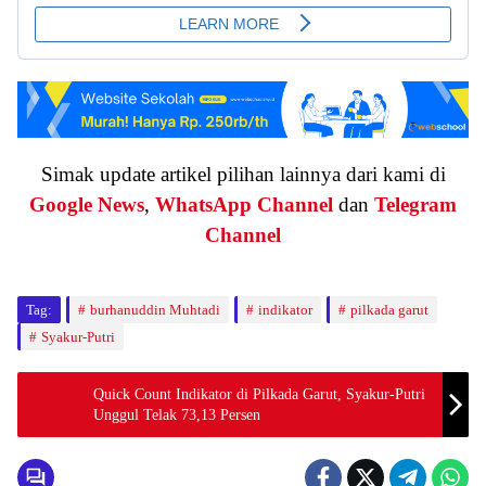
Simak update artikel pilihan lainnya dari kami di
Google News
,
WhatsApp Channel
dan
Telegram
Channel
Tag:
burhanuddin Muhtadi
indikator
pilkada garut
Syakur-Putri
Quick Count Indikator di Pilkada Garut, Syakur-Putri
Unggul Telak 73,13 Persen