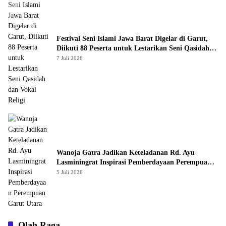
Festival Seni Islami Jawa Barat Digelar di Garut,
Diikuti 88 Peserta untuk Lestarikan Seni Qasidah
dan Vokal Religi
7 Juli 2026
Wanoja Gatra Jadikan Keteladanan Rd. Ayu
Lasminingrat Inspirasi Pemberdayaan Perempuan
Garut Utara
5 Juli 2026
Olah Raga