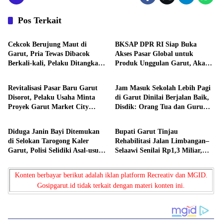
Pos Terkait
Berita
Berita
Cekcok Berujung Maut di
BKSAP DPR RI Siap Buka
Garut, Pria Tewas Dibacok
Akses Pasar Global untuk
Berkali-kali, Pelaku Ditangkap
Produk Unggulan Garut, Akar
Berita
Berita
Saat Bersembunyi
Wangi hingga Kopi Jadi
Andalan
Revitalisasi Pasar Baru Garut
Jam Masuk Sekolah Lebih Pagi
Disorot, Pelaku Usaha Minta
di Garut Dinilai Berjalan Baik,
Proyek Garut Market City
Disdik: Orang Tua dan Guru
Berita
Berita
Transparan dan Terbuka
Sudah Menyesuaikan
Diduga Janin Bayi Ditemukan
Bupati Garut Tinjau
di Selokan Tarogong Kaler
Rehabilitasi Jalan Limbangan–
Garut, Polisi Selidiki Asal-usul
Selaawi Senilai Rp1,3 Miliar,
Temuan
Perkuat Akses ke Sumedang
Konten berbayar berikut adalah iklan platform Recreativ dan MGID.
Gosipgarut.id tidak terkait dengan materi konten ini.