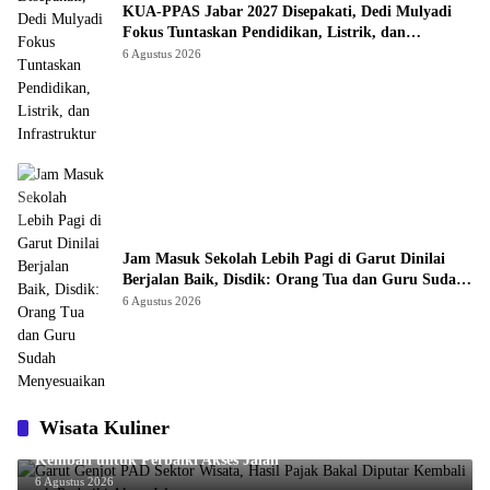
KUA-PPAS Jabar 2027 Disepakati, Dedi Mulyadi
Fokus Tuntaskan Pendidikan, Listrik, dan
Infrastruktur
6 Agustus 2026
Jam Masuk Sekolah Lebih Pagi di Garut Dinilai
Berjalan Baik, Disdik: Orang Tua dan Guru Sudah
Menyesuaikan
6 Agustus 2026
Wisata Kuliner
Garut Genjot PAD Sektor Wisata, Hasil Pajak Bakal Diputar
Kembali untuk Perbaiki Akses Jalan
6 Agustus 2026