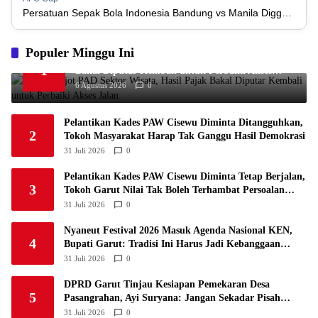
3
Persatuan Sepak Bola Indonesia Bandung vs Manila Digger FC
1
Madura United FC
34
9
8
17
35
4
1
Populer Minggu Ini
Persatuan Sepakbola Makassar
34
8
10
16
34
5
Garut Genjot PAD Sektor Wisata, Hasil Pajak
1
Bakal Diputar Kembali untuk Perbaiki Akses
1
Persis Solo
34
8
10
16
34
Jalan
6
6 Agustus 2026
0
1
Semen Padang FC
34
5
5
24
20
7
Pelantikan Kades PAW Cisewu Diminta Ditangguhkan,
1
2
Persatuan Sepak Bola Biak Sekitarnya
34
4
6
24
18
Tokoh Masyarakat Harap Tak Ganggu Hasil Demokrasi
8
31 Juli 2026
0
Pelantikan Kades PAW Cisewu Diminta Tetap Berjalan,
3
Tokoh Garut Nilai Tak Boleh Terhambat Persoalan
Keuangan Lama
31 Juli 2026
0
Nyaneut Festival 2026 Masuk Agenda Nasional KEN,
4
Bupati Garut: Tradisi Ini Harus Jadi Kebanggaan
Daerah
31 Juli 2026
0
DPRD Garut Tinjau Kesiapan Pemekaran Desa
5
Pasangrahan, Ayi Suryana: Jangan Sekadar Pisah
Wilayah
31 Juli 2026
0