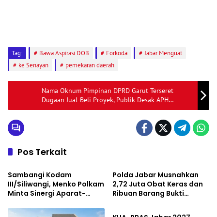
Tag:
Bawa Aspirasi DOB
Forkoda
Jabar Menguat
ke Senayan
pemekaran daerah
Nama Oknum Pimpinan DPRD Garut Terseret
Dugaan Jual-Beli Proyek, Publik Desak APH
Lakukan Penelusuran
Pos Terkait
Jawa Barat
Jawa Barat
Sambangi Kodam
Polda Jabar Musnahkan
III/Siliwangi, Menko Polkam
2,72 Juta Obat Keras dan
Minta Sinergi Aparat-
Ribuan Barang Bukti
Jawa Barat
Warga Diperkuat demi
Kejahatan
Jaga Kondusivitas Jabar