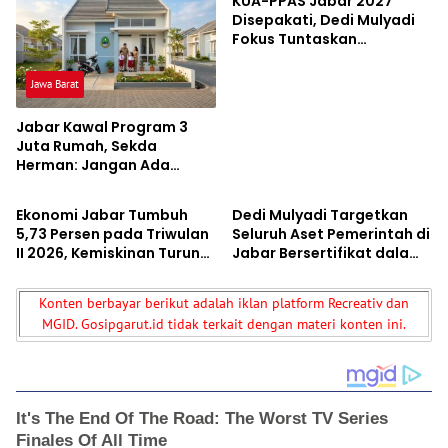
KUA-PPAS Jabar 2027
Disepakati, Dedi Mulyadi
Fokus Tuntaskan
Pendidikan, Listrik, dan
Infrastruktur
Jawa Barat
Jabar Kawal Program 3
Juta Rumah, Sekda
Herman: Jangan Ada
Jawa Barat
Jawa Barat
“Otak Jahat” yang Main-
main
Ekonomi Jabar Tumbuh
Dedi Mulyadi Targetkan
5,73 Persen pada Triwulan
Seluruh Aset Pemerintah di
II 2026, Kemiskinan Turun
Jabar Bersertifikat dalam
Jadi 6,54 Persen
Tiga Tahun, Fokus Tutup
Celah Korupsi
Konten berbayar berikut adalah iklan platform Recreativ dan
MGID. Gosipgarut.id tidak terkait dengan materi konten ini.