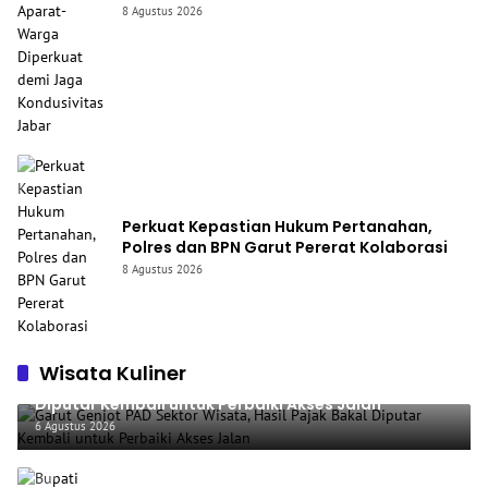
Diperkuat demi Jaga Kondusivitas Jabar
8 Agustus 2026
Perkuat Kepastian Hukum Pertanahan,
Polres dan BPN Garut Pererat Kolaborasi
8 Agustus 2026
Wisata Kuliner
Garut Genjot PAD Sektor Wisata, Hasil Pajak Bakal
Diputar Kembali untuk Perbaiki Akses Jalan
6 Agustus 2026