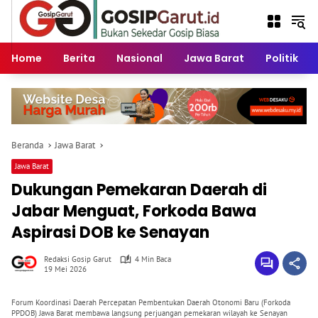
Langsung
ke
konten
Home
Berita
Nasional
Jawa Barat
Politik
Beranda
Jawa Barat
Jawa Barat
Dukungan Pemekaran Daerah di
Jabar Menguat, Forkoda Bawa
Aspirasi DOB ke Senayan
Redaksi Gosip Garut
4 Min Baca
19 Mei 2026
Forum Koordinasi Daerah Percepatan Pembentukan Daerah Otonomi Baru (Forkoda
PPDOB) Jawa Barat membawa langsung perjuangan pemekaran wilayah ke Senayan