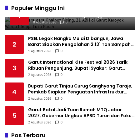
1
Populer Minggu Ini
Persatuan Sepakbola Makassar
34
8
10
16
34
Ditegur Gara-gara Knalpot Bising, 21 ABH
5
1
di Garut Keroyok Warga hingga Luka
1
Persis Solo
34
8
10
16
34
Parah
6
8 Agustus 2026
0
1
Semen Padang FC
34
5
5
24
20
7
PSEL Legok Nangka Mulai Dibangun, Jawa
1
2
Barat Siapkan Pengolahan 2.131 Ton Sampah
Persatuan Sepak Bola Biak Sekitarnya
34
4
6
24
18
8
per Hari untuk Jadi Listrik
1 Agustus 2026
0
Garut International Kite Festival 2026 Tarik
3
Ribuan Pengunjung, Bupati Syakur: Garut
Makin Dikenal Dunia
2 Agustus 2026
0
Bupati Garut Tinjau Curug Sanghyang Taraje,
4
Pemkab Siapkan Penguatan Infrastruktur
untuk Dongkrak Pariwisata
2 Agustus 2026
0
Garut Batal Jadi Tuan Rumah MTQ Jabar
5
2027, Gubernur Ungkap APBD Turun dan Fokus
Dialihkan ke Infrastruktur
2 Agustus 2026
0
Pos Terbaru
Ditegur Gara-gara Knalpot Bising, 21 ABH di Garut