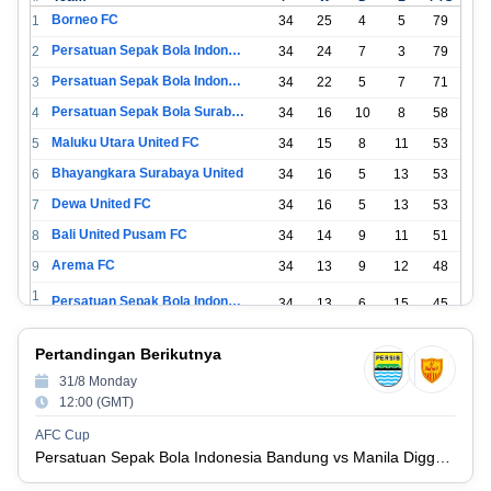
Borneo FC
1
34
25
4
5
79
Persatuan Sepak Bola Indonesia Bandung
2
34
24
7
3
79
Persatuan Sepak Bola Indonesia Jakarta
3
34
22
5
7
71
Persatuan Sepak Bola Surabaya
4
34
16
10
8
58
Maluku Utara United FC
5
34
15
8
11
53
Bhayangkara Surabaya United
6
34
16
5
13
53
Dewa United FC
7
34
16
5
13
53
Bali United Pusam FC
8
34
14
9
11
51
Arema FC
9
34
13
9
12
48
1
Persatuan Sepak Bola Indonesia Tangerang
34
13
6
15
45
0
1
PSIM Yogyakarta
34
11
12
11
45
Pertandingan Berikutnya
1
1
31/8 Monday
Persatuan Sepakbola Indonesia Kediri
34
11
6
17
39
2
12:00 (GMT)
1
Perserikatan Sepak Bola Indonesia Jepara
34
9
9
16
36
AFC Cup
3
Persatuan Sepak Bola Indonesia Bandung vs Manila Digger FC
1
Madura United FC
34
9
8
17
35
4