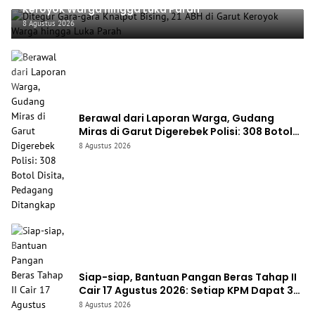
Keroyok Warga hingga Luka Parah
8 Agustus 2026
Berawal dari Laporan Warga, Gudang
Miras di Garut Digerebek Polisi: 308 Botol
Disita, Pedagang Ditangkap
8 Agustus 2026
Siap-siap, Bantuan Pangan Beras Tahap II
Cair 17 Agustus 2026: Setiap KPM Dapat 30
Kg
8 Agustus 2026