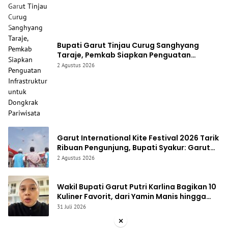
Bupati Garut Tinjau Curug Sanghyang
Taraje, Pemkab Siapkan Penguatan
Infrastruktur untuk Dongkrak Pariwisata
2 Agustus 2026
Garut International Kite Festival 2026 Tarik
Ribuan Pengunjung, Bupati Syakur: Garut
Makin Dikenal Dunia
2 Agustus 2026
Wakil Bupati Garut Putri Karlina Bagikan 10
Kuliner Favorit, dari Yamin Manis hingga
Mie Cirambay Cigedug
31 Juli 2026
×