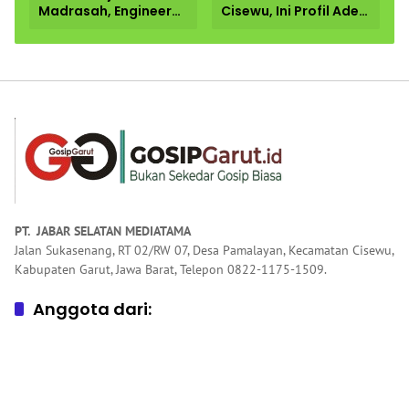
Madrasah, Engineer
Cisewu, Ini Profil Ade
Telekomunikasi di
Ginanjar Anggota
Garut Dorong
DPR RI dari Garut
Penguatan
Pendidikan
Keagamaan
PT. JABAR SELATAN MEDIATAMA
Jalan Sukasenang, RT 02/RW 07, Desa Pamalayan, Kecamatan Cisewu,
Kabupaten Garut, Jawa Barat, Telepon 0822-1175-1509.
Anggota dari: