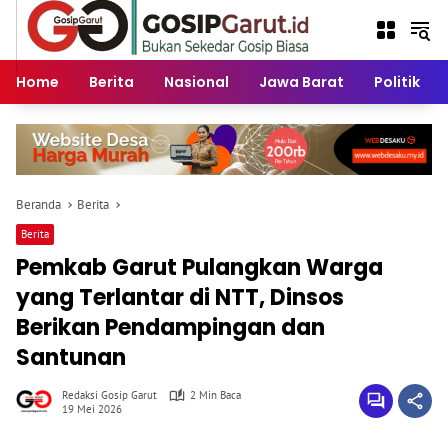
Langsung
ke
konten
Home
Berita
Nasional
Jawa Barat
Politik
Beranda
Berita
Berita
Pemkab Garut Pulangkan Warga
yang Terlantar di NTT, Dinsos
Berikan Pendampingan dan
Santunan
Redaksi Gosip Garut
2 Min Baca
19 Mei 2026