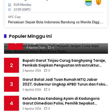
1
31/8 Monday
Persatuan Sepakbola Indonesia Kediri
34
11
6
17
39
2
12:00 (GMT)
1
Perserikatan Sepak Bola Indonesia Jepara
34
9
9
16
36
AFC Cup
3
Persatuan Sepak Bola Indonesia Bandung vs Manila Digger FC
1
Madura United FC
34
9
8
17
35
4
1
Populer Minggu Ini
Persatuan Sepakbola Makassar
34
8
10
16
34
Buka Muswil KAHMI Jabar, Dedi Mulyadi:
5
1
Jangan Cuma Kejar Gelar, Akademisi
1
Persis Solo
34
8
10
16
34
Harus Buat Karya Nyata
6
8 Agustus 2026
0
1
Semen Padang FC
34
5
5
24
20
7
Bupati Garut Tinjau Curug Sanghyang Taraje,
1
2
Pemkab Siapkan Penguatan Infrastruktur
Persatuan Sepak Bola Biak Sekitarnya
34
4
6
24
18
8
untuk Dongkrak Pariwisata
2 Agustus 2026
0
Garut Batal Jadi Tuan Rumah MTQ Jabar
3
2027, Gubernur Ungkap APBD Turun dan Fokus
Dialihkan ke Infrastruktur
2 Agustus 2026
0
Keluhan Bau Kandang Ayam di Kadungora
4
Garut Dimediasi Polisi, Pemilik Sepakat
Pindahkan Kandang
2 Agustus 2026
0