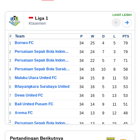
LIHAT LEBIH
Liga 1
Klasemen
#
Team
P
W
D
L
PTS
Borneo FC
1
34
25
4
5
79
Persatuan Sepak Bola Indonesia Bandung
2
34
24
7
3
79
Persatuan Sepak Bola Indonesia Jakarta
3
34
22
5
7
71
Persatuan Sepak Bola Surabaya
4
34
16
10
8
58
Maluku Utara United FC
5
34
15
8
11
53
Bhayangkara Surabaya United
6
34
16
5
13
53
Dewa United FC
7
34
16
5
13
53
Bali United Pusam FC
8
34
14
9
11
51
Arema FC
9
34
13
9
12
48
1
Persatuan Sepak Bola Indonesia Tangerang
34
13
6
15
45
0
1
PSIM Yogyakarta
34
11
12
11
45
Pertandingan Berikutnya
1