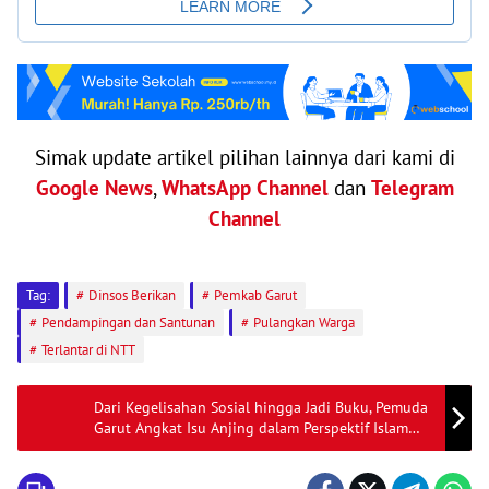
Simak update artikel pilihan lainnya dari kami di
Google News
,
WhatsApp Channel
dan
Telegram
Channel
Tag:
Dinsos Berikan
Pemkab Garut
Pendampingan dan Santunan
Pulangkan Warga
Terlantar di NTT
Dari Kegelisahan Sosial hingga Jadi Buku, Pemuda
Garut Angkat Isu Anjing dalam Perspektif Islam
dan Sunda