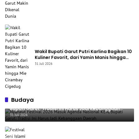
Wakil Bupati Garut Putri Karlina Bagikan 10
Kuliner Favorit, dari Yamin Manis hingga
Mie Cirambay Cigedug
31 Juli 2026
Budaya
Nyaneut Festival 2026 Masuk Agenda Nasional KEN,
Bupati Garut: Tradisi Ini Harus Jadi Kebanggaan
Daerah
31 Juli 2026