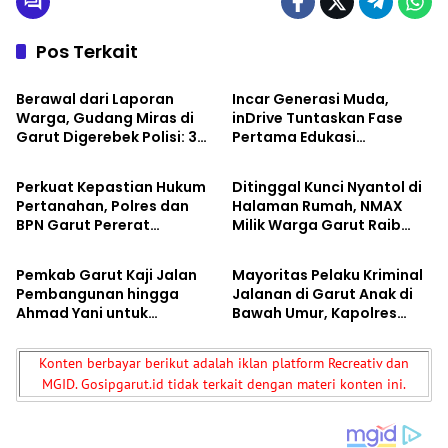
Pos Terkait
Berita
Berita
Berawal dari Laporan
Incar Generasi Muda,
Warga, Gudang Miras di
inDrive Tuntaskan Fase
Garut Digerebek Polisi: 308
Pertama Edukasi
Berita
Berita
Botol Disita, Pedagang
Keselamatan Berkendara
Ditangkap
di Jabar
Perkuat Kepastian Hukum
Ditinggal Kunci Nyantol di
Pertanahan, Polres dan
Halaman Rumah, NMAX
BPN Garut Pererat
Milik Warga Garut Raib
Berita
Berita
Kolaborasi
Digondol Maling asal
Cianjur
Pemkab Garut Kaji Jalan
Mayoritas Pelaku Kriminal
Pembangunan hingga
Jalanan di Garut Anak di
Ahmad Yani untuk
Bawah Umur, Kapolres
Diusulkan Jadi Jalan
Siapkan Jam Malam dan
Provinsi
“Police Go to School”
Konten berbayar berikut adalah iklan platform Recreativ dan
MGID. Gosipgarut.id tidak terkait dengan materi konten ini.