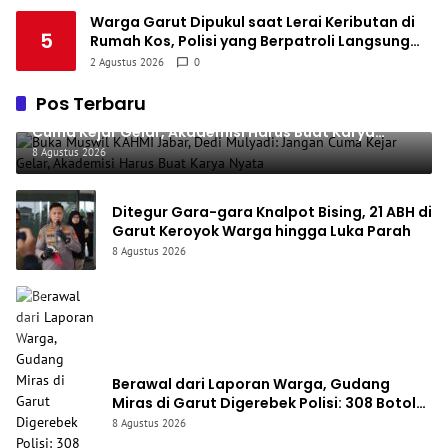
Warga Garut Dipukul saat Lerai Keributan di
5
Rumah Kos, Polisi yang Berpatroli Langsung
Amankan Terduga Pelaku
2 Agustus 2026
0
Pos Terbaru
Buka Muswil KAHMI Jabar, Dedi Mulyadi: Jangan
Cuma Kejar Gelar, Akademisi Harus Buat Karya
Nyata
8 Agustus 2026
Ditegur Gara-gara Knalpot Bising, 21 ABH di
Garut Keroyok Warga hingga Luka Parah
8 Agustus 2026
Berawal dari Laporan Warga, Gudang
Miras di Garut Digerebek Polisi: 308 Botol
Disita, Pedagang Ditangkap
8 Agustus 2026