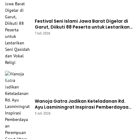
Festival Seni Islami Jawa Barat Digelar di
Garut, Diikuti 88 Peserta untuk Lestarikan
Seni Qasidah dan Vokal Religi
7 Juli 2026
Wanoja Gatra Jadikan Keteladanan Rd.
Ayu Lasminingrat Inspirasi Pemberdayaan
Perempuan Garut Utara
5 Juli 2026