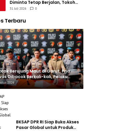
Diminta Tetap Berjalan, Tokoh
Garut Nilai Tak Boleh Terhambat
31 Juli 2026
0
Persoalan Keuangan Lama
s Terbaru
cok Berujung Maut di Garut, Pria
as Dibacok Berkali-kali, Pelaku
angkap Saat Bersembunyi
ustus 2026
BKSAP DPR RI Siap Buka Akses
Pasar Global untuk Produk