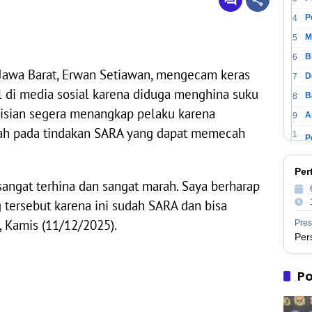
4
M
5
6
Jawa Barat, Erwan Setiawan, mengecam keras
D
7
l di media sosial karena diduga menghina suku
B
8
isian segera menangkap pelaku karena
A
9
rah pada tindakan SARA yang dapat memecah
1
0
1
P
Per
1
angat terhina dan sangat marah. Saya berharap
1
2
tersebut karena ini sudah SARA dan bisa
1
, Kamis (11/12/2025).
Pres
3
1
M
4
1
Po
5
1
P
6