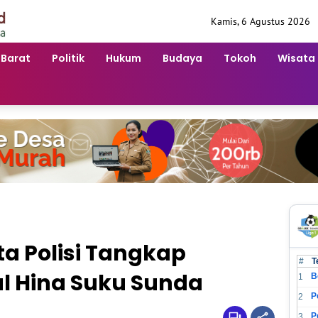
Kamis, 6 Agustus 2026
 Barat
Politik
Hukum
Budaya
Tokoh
Wisata
a Polisi Tangkap
#
T
l Hina Suku Sunda
B
1
2
3