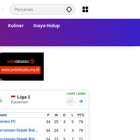
Kuliner
Gaya Hidup
LIHAT LEBIH
Liga 1
Klasemen
eam
P
W
D
L
PTS
orneo FC
34
25
4
5
79
Persatuan Sepak Bola Indonesia Bandung
34
24
7
3
79
Persatuan Sepak Bola Indonesia Jakarta
34
22
5
7
71