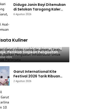
Diduga Janin Bayi Ditemukan
di Selokan Tarogong Kaler
Garut, Polisi Selidiki Asal-usul
6 Agustus 2026
Temuan
sata Kuliner
ati Garut Tinjau Curug Sanghyang
aje, Pemkab Siapkan Penguatan
rastruktur untuk Dongkrak
ustus 2026
iwisata
Garut International Kite
Festival 2026 Tarik Ribuan
Pengunjung, Bupati Syakur:
2 Agustus 2026
Garut Makin Dikenal Dunia