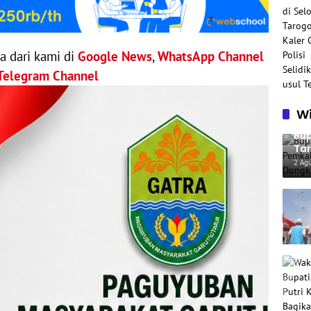
ya dari kami di
Google News
,
WhatsApp Channel
Telegram Channel
Wi
Bup
Tar
Inf
2 Ag
Par