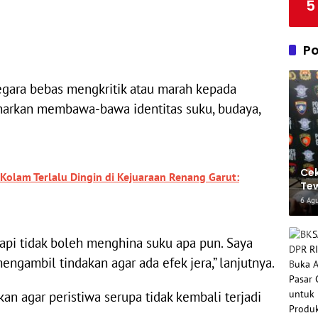
5
Po
gara bebas mengkritik atau marah kepada
enarkan membawa-bawa identitas suku, budaya,
Cek
Kolam Terlalu Dingin di Kejuaraan Renang Garut:
Tew
Dit
6 Ag
tapi tidak boleh menghina suku apa pun. Saya
engambil tindakan agar ada efek jera,” lanjutnya.
kan agar peristiwa serupa tidak kembali terjadi