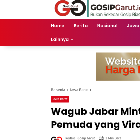
Langsung
ke
konten
Home
Berita
Nasional
Jawa
Lainnya
Beranda
Jawa Barat
Jawa Barat
Wagub Jabar Mint
Pemuda yang Vira
Redaksi Gosip Garut
2 Min Baca