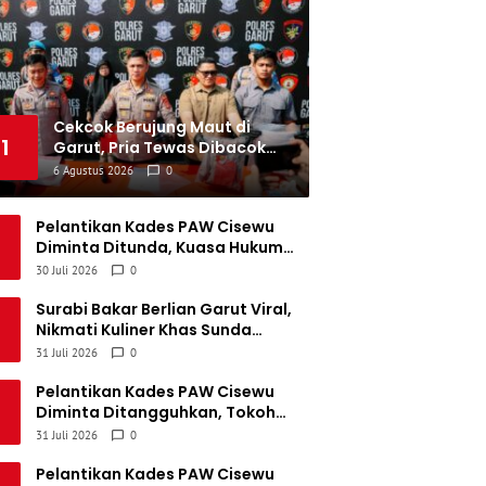
emen Padang FC
34
5
5
24
20
Persatuan Sepak Bola Biak Sekitarnya
34
4
6
24
18
Cekcok Berujung Maut di
1
Garut, Pria Tewas Dibacok
Berkali-kali, Pelaku
6 Agustus 2026
0
Ditangkap Saat Bersembunyi
Pelantikan Kades PAW Cisewu
Diminta Ditunda, Kuasa Hukum
Ungkap Sengketa Dana Talangan
30 Juli 2026
0
Rp141 Juta
Surabi Bakar Berlian Garut Viral,
Nikmati Kuliner Khas Sunda
Berlatar Gunung Guntur, Harga
31 Juli 2026
0
Mulai Rp4.000
Pelantikan Kades PAW Cisewu
Diminta Ditangguhkan, Tokoh
Masyarakat Harap Tak Ganggu
31 Juli 2026
0
Hasil Demokrasi
Pelantikan Kades PAW Cisewu