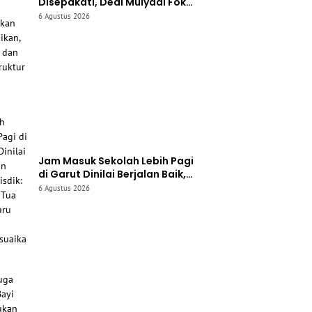
Disepakati, Dedi Mulyadi Fokus
Tuntaskan Pendidikan, Listrik,
6 Agustus 2026
dan Infrastruktur
Jam Masuk Sekolah Lebih Pagi
di Garut Dinilai Berjalan Baik,
Disdik: Orang Tua dan Guru
6 Agustus 2026
Sudah Menyesuaikan