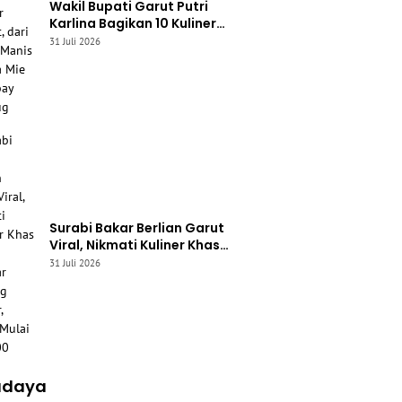
Wakil Bupati Garut Putri
Karlina Bagikan 10 Kuliner
Favorit, dari Yamin Manis
31 Juli 2026
hingga Mie Cirambay Cigedug
Surabi Bakar Berlian Garut
Viral, Nikmati Kuliner Khas
Sunda Berlatar Gunung
31 Juli 2026
Guntur, Harga Mulai Rp4.000
udaya