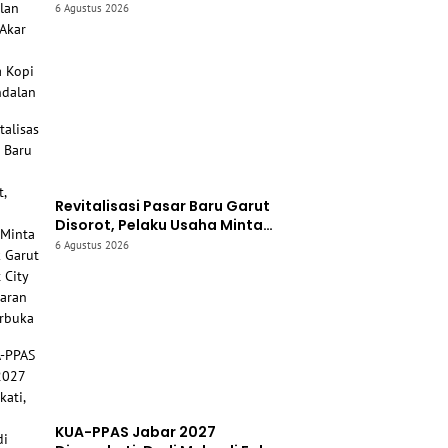
Unggulan Garut, Akar Wangi
6 Agustus 2026
hingga Kopi Jadi Andalan
Revitalisasi Pasar Baru Garut
Disorot, Pelaku Usaha Minta
Proyek Garut Market City
6 Agustus 2026
Transparan dan Terbuka
KUA-PPAS Jabar 2027