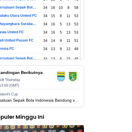
Persatuan Sepak Bola Surabaya
34
16
10
8
58
aluku Utara United FC
34
15
8
11
53
Bhayangkara Surabaya United
34
16
5
13
53
ewa United FC
34
16
5
13
53
ali United Pusam FC
34
14
9
11
51
rema FC
34
13
9
12
48
Persatuan Sepak Bola Indonesia Tangerang
34
13
6
15
45
SIM Yogyakarta
34
11
12
11
45
tandingan Berikutnya
6/8 Thursday
Persatuan Sepakbola Indonesia Kediri
34
11
6
17
39
13:00 (GMT)
Perserikatan Sepak Bola Indonesia Jepara
34
9
9
16
36
ident's Cup
Persatuan Sepak Bola Indonesia Bandung vs Persatuan Sepak Bola Surabaya
adura United FC
34
9
8
17
35
puler Minggu Ini
Persatuan Sepakbola Makassar
34
8
10
16
34
ersis Solo
34
8
10
16
34