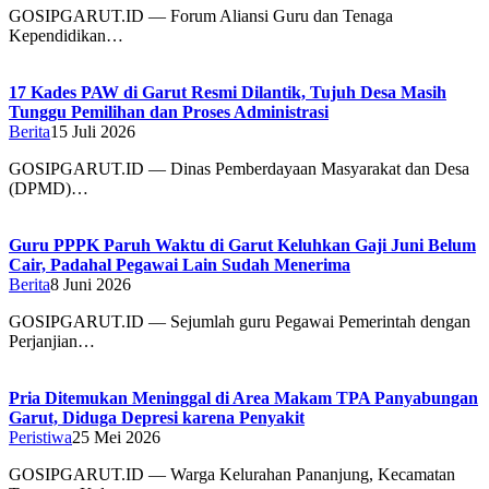
GOSIPGARUT.ID — Forum Aliansi Guru dan Tenaga
Kependidikan…
17 Kades PAW di Garut Resmi Dilantik, Tujuh Desa Masih
Tunggu Pemilihan dan Proses Administrasi
Berita
15 Juli 2026
GOSIPGARUT.ID — Dinas Pemberdayaan Masyarakat dan Desa
(DPMD)…
Guru PPPK Paruh Waktu di Garut Keluhkan Gaji Juni Belum
Cair, Padahal Pegawai Lain Sudah Menerima
Berita
8 Juni 2026
GOSIPGARUT.ID — Sejumlah guru Pegawai Pemerintah dengan
Perjanjian…
Pria Ditemukan Meninggal di Area Makam TPA Panyabungan
Garut, Diduga Depresi karena Penyakit
Peristiwa
25 Mei 2026
GOSIPGARUT.ID — Warga Kelurahan Pananjung, Kecamatan