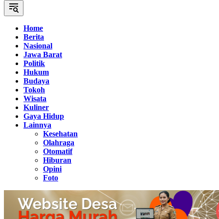
Home
Berita
Nasional
Jawa Barat
Politik
Hukum
Budaya
Tokoh
Wisata
Kuliner
Gaya Hidup
Lainnya
Kesehatan
Olahraga
Otomatif
Hiburan
Opini
Foto