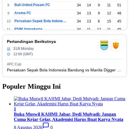
Bali United Pusam FC
8
34
14
9
11
51
Arema FC
9
34
13
9
12
48
Persatuan Sepak Bola Indonesia Tangerang
10
34
13
6
15
45
PSIM Yogyakarta
11
34
11
12
11
45
Persatuan Sepakbola Indonesia Kediri
12
34
11
6
17
39
Pertandingan Berikutnya
Perserikatan Sepak Bola Indonesia Jepara
13
34
9
9
16
36
31/8 Monday
Madura United FC
14
34
9
8
17
35
12:00 (GMT)
Persatuan Sepakbola Makassar
15
34
8
10
16
34
AFC Cup
Persis Solo
16
34
8
10
16
Persatuan Sepak Bola Indonesia Bandung vs Manila Digger FC
34
Semen Padang FC
17
34
5
5
24
20
Populer Minggu Ini
Persatuan Sepak Bola Biak Sekitarnya
18
34
4
6
24
18
1
Buka Muswil KAHMI Jabar, Dedi Mulyadi: Jangan
Cuma Kejar Gelar, Akademisi Harus Buat Karya Nyata
8 Agustus 2026
0