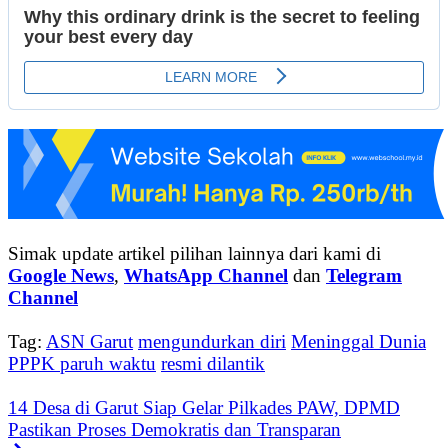
Simak update artikel pilihan lainnya dari kami di
Google News
,
WhatsApp Channel
dan
Telegram
Channel
Tag:
ASN Garut
mengundurkan diri
Meninggal Dunia
PPPK paruh waktu
resmi dilantik
14 Desa di Garut Siap Gelar Pilkades PAW, DPMD
Pastikan Proses Demokratis dan Transparan