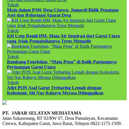
Tokoh
Maju dalam PAW Desa Cisewu, Jumardi Bidik Penataan
Aset dan Reformasi Aparat Desa
Tokoh
KH Usep Romli HM, Mata Air Inspirasi dari Garut Utara
yang Jejak Pengabdiannya Terus Mengalir
Tokoh
Bambang Fouristian, “Mata Pena” di Balik Panjangnya
Perjuangan Garut Utara
Tokoh
Atlet PON Asal Garut Terbaring Lemah dengan
Kolostomi, Siti Nur Rahayu Merasa Ditinggalkan
PT. JABAR SELATAN MEDIATAMA
Jalan Sukasenang, RT 02/RW 07, Desa Pamalayan, Kecamatan
Cisewu, Kabupaten Garut, Jawa Barat, Telepon 0822-1175-1509.