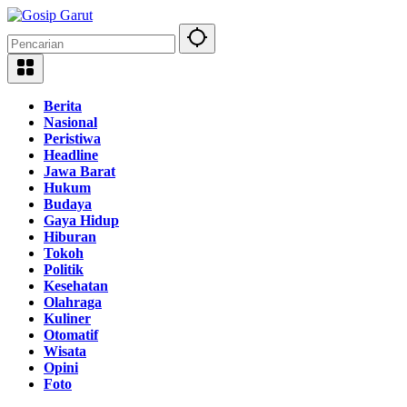
Langsung
ke
konten
Berita
Nasional
Peristiwa
Headline
Jawa Barat
Hukum
Budaya
Gaya Hidup
Hiburan
Tokoh
Politik
Kesehatan
Olahraga
Kuliner
Otomatif
Wisata
Opini
Foto