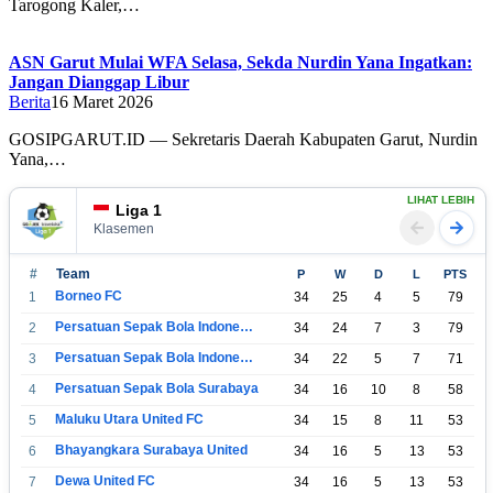
Tarogong Kaler,…
ASN Garut Mulai WFA Selasa, Sekda Nurdin Yana Ingatkan:
Jangan Dianggap Libur
Berita
16 Maret 2026
GOSIPGARUT.ID — Sekretaris Daerah Kabupaten Garut, Nurdin
Yana,…
LIHAT LEBIH
Liga 1
Klasemen
#
Team
P
W
D
L
PTS
Borneo FC
1
34
25
4
5
79
Persatuan Sepak Bola Indonesia Bandung
2
34
24
7
3
79
Persatuan Sepak Bola Indonesia Jakarta
3
34
22
5
7
71
Persatuan Sepak Bola Surabaya
4
34
16
10
8
58
Maluku Utara United FC
5
34
15
8
11
53
Bhayangkara Surabaya United
6
34
16
5
13
53
Dewa United FC
7
34
16
5
13
53