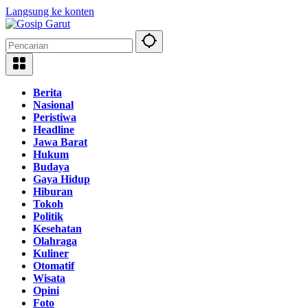
Langsung ke konten
Berita
Nasional
Peristiwa
Headline
Jawa Barat
Hukum
Budaya
Gaya Hidup
Hiburan
Tokoh
Politik
Kesehatan
Olahraga
Kuliner
Otomatif
Wisata
Opini
Foto