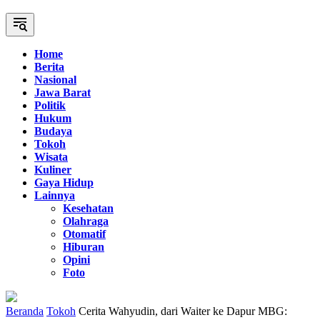
Home
Berita
Nasional
Jawa Barat
Politik
Hukum
Budaya
Tokoh
Wisata
Kuliner
Gaya Hidup
Lainnya
Kesehatan
Olahraga
Otomatif
Hiburan
Opini
Foto
Beranda
Tokoh
Cerita Wahyudin, dari Waiter ke Dapur MBG: