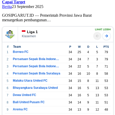
Capai Target
Berita
23 September 2025
GOSIPGARUT.ID — Pemerintah Provinsi Jawa Barat
menargetkan pembangunan…
LIHAT LEBIH
Liga 1
Klasemen
#
Team
P
W
D
L
PTS
Borneo FC
1
34
25
4
5
79
Persatuan Sepak Bola Indonesia Bandung
2
34
24
7
3
79
Persatuan Sepak Bola Indonesia Jakarta
3
34
22
5
7
71
Persatuan Sepak Bola Surabaya
4
34
16
10
8
58
Maluku Utara United FC
5
34
15
8
11
53
Bhayangkara Surabaya United
6
34
16
5
13
53
Dewa United FC
7
34
16
5
13
53
Bali United Pusam FC
8
34
14
9
11
51
Arema FC
9
34
13
9
12
48