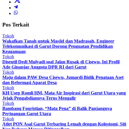
Pos Terkait
Tokoh
Wakafkan Tanah untuk Masjid dan Madrasah, Engineer
Telekomunikasi di Garut Dorong Penguatan Pendidikan
Keagamaan
Tokoh
Disentil Dedi Mulyadi soal Jalan Rusak di Cisewu, Ini Profil
Ade Ginanjar Anggota DPR RI dari Garut
Tokoh
Maju dalam PAW Desa Cisewu, Jumardi Bidik Penataan Aset
dan Reformasi Aparat Desa
Tokoh
KH Usep Romli HM, Mata Air Inspirasi dari Garut Utara yang
Jejak Pengabdiannya Terus Mengalir
Tokoh
Bambang Fouristian, “Mata Pena” di Balik Panjangnya
Perjuangan Garut Utara
Tokoh
Atlet PON Asal Garut Terbaring Lemah dengan Kolostomi, Siti