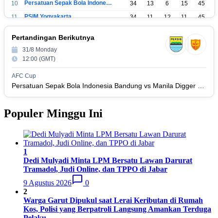
Persatuan Sepak Bola Indonesia Tangerang
10
34
13
6
15
45
PSIM Yogyakarta
11
34
11
12
11
45
Persatuan Sepakbola Indonesia Kediri
12
34
11
6
17
39
Pertandingan Berikutnya
Perserikatan Sepak Bola Indonesia Jepara
13
34
9
9
16
36
31/8 Monday
Madura United FC
14
34
9
8
17
35
12:00 (GMT)
Persatuan Sepakbola Makassar
15
34
8
10
16
34
AFC Cup
Persis Solo
16
34
8
10
16
Persatuan Sepak Bola Indonesia Bandung vs Manila Digger FC
34
Semen Padang FC
17
34
5
5
24
20
Populer Minggu Ini
Persatuan Sepak Bola Biak Sekitarnya
18
34
4
6
24
18
1
Dedi Mulyadi Minta LPM Bersatu Lawan Darurat
Tramadol, Judi Online, dan TPPO di Jabar
9 Agustus 2026
0
2
Warga Garut Dipukul saat Lerai Keributan di Rumah
Kos, Polisi yang Berpatroli Langsung Amankan Terduga
Pelaku