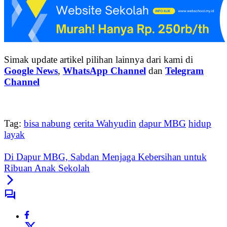
Simak update artikel pilihan lainnya dari kami di
Google News
,
WhatsApp Channel
dan
Telegram
Channel
Tag:
bisa nabung
cerita Wahyudin
dapur MBG
hidup
layak
Di Dapur MBG, Sabdan Menjaga Kebersihan untuk
Ribuan Anak Sekolah