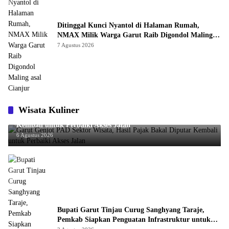
Ditinggal Kunci Nyantol di Halaman Rumah,
NMAX Milik Warga Garut Raib Digondol Maling
asal Cianjur
7 Agustus 2026
Wisata Kuliner
Garut Genjot PAD Sektor Wisata, Hasil Pajak Bakal Diputar
Kembali untuk Perbaiki Akses Jalan
6 Agustus 2026
Bupati Garut Tinjau Curug Sanghyang Taraje,
Pemkab Siapkan Penguatan Infrastruktur untuk