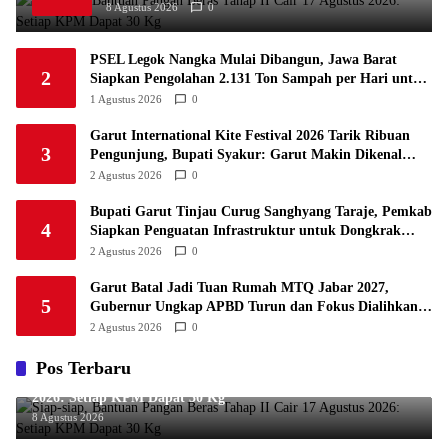
6
8 Agustus 2026
0
1
Semen Padang FC
34
5
5
24
20
7
PSEL Legok Nangka Mulai Dibangun, Jawa Barat
1
2
Persatuan Sepak Bola Biak Sekitarnya
34
4
6
24
18
Siapkan Pengolahan 2.131 Ton Sampah per Hari untuk
8
Jadi Listrik
1 Agustus 2026
0
Garut International Kite Festival 2026 Tarik Ribuan
3
Pengunjung, Bupati Syakur: Garut Makin Dikenal
Dunia
2 Agustus 2026
0
Bupati Garut Tinjau Curug Sanghyang Taraje, Pemkab
4
Siapkan Penguatan Infrastruktur untuk Dongkrak
Pariwisata
2 Agustus 2026
0
Garut Batal Jadi Tuan Rumah MTQ Jabar 2027,
5
Gubernur Ungkap APBD Turun dan Fokus Dialihkan
ke Infrastruktur
2 Agustus 2026
0
Pos Terbaru
Siap-siap, Bantuan Pangan Beras Tahap II Cair 17 Agustus
2026: Setiap KPM Dapat 30 Kg
8 Agustus 2026