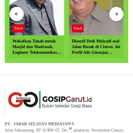
Tokoh
Tokoh
Wakafkan Tanah untuk
Disentil Dedi Mulyadi soal
Masjid dan Madrasah,
Jalan Rusak di Cisewu, Ini
Engineer Telekomunikasi
Profil Ade Ginanjar
di Garut Dorong
Anggota DPR RI dari
Penguatan Pendidikan
Garut
Keagamaan
PT. JABAR SELATAN MEDIATAMA
×
Jalan Sukasenang, RT 02/RW 07, Desa Pamalayan, Kecamatan Cisewu,