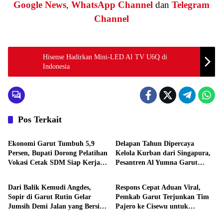
Google News
,
WhatsApp Channel
dan
Telegram
Channel
Hisense Hadirkan Mini-LED AI TV U6Q di
Indonesia
Pos Terkait
Headline
Headline
Ekonomi Garut Tumbuh 5,9
Delapan Tahun Dipercaya
Persen, Bupati Dorong Pelatihan
Kelola Kurban dari Singapura,
Vokasi Cetak SDM Siap Kerja
Pesantren Al Yumna Garut
Headline
Headline
untuk Pertanian dan Pariwisata
Tebar Kebahagiaan untuk
Warga
Dari Balik Kemudi Angdes,
Respons Cepat Aduan Viral,
Sopir di Garut Rutin Gelar
Pemkab Garut Terjunkan Tim
Jumsih Demi Jalan yang Bersih
Pajero ke Cisewu untuk
Headline
Headline
dan Nyaman
Perekaman KTP-el ODGJ