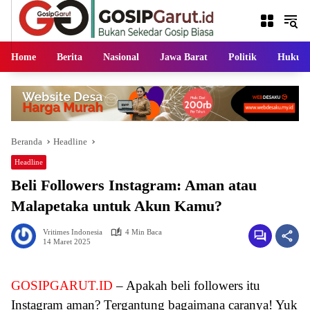
Langsung
ke
konten
Home
Berita
Nasional
Jawa Barat
Politik
Hukum
Beranda
Headline
Headline
Beli Followers Instagram: Aman atau
Malapetaka untuk Akun Kamu?
Vritimes Indonesia
4 Min Baca
14 Maret 2025
GOSIPGARUT.ID
– Apakah beli followers itu
Instagram aman? Tergantung bagaimana caranya! Yuk