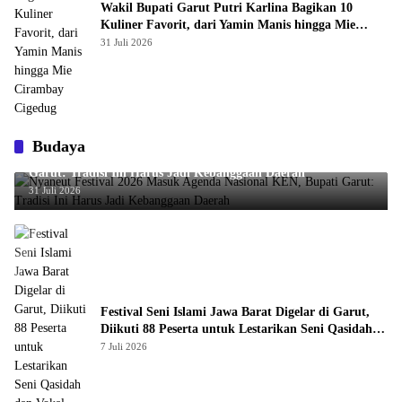
Wakil Bupati Garut Putri Karlina Bagikan 10
Kuliner Favorit, dari Yamin Manis hingga Mie
Cirambay Cigedug
31 Juli 2026
Budaya
Nyaneut Festival 2026 Masuk Agenda Nasional KEN, Bupati
Garut: Tradisi Ini Harus Jadi Kebanggaan Daerah
31 Juli 2026
Festival Seni Islami Jawa Barat Digelar di Garut,
Diikuti 88 Peserta untuk Lestarikan Seni Qasidah
dan Vokal Religi
7 Juli 2026