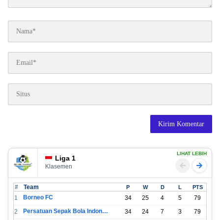
LIHAT LEBIH
Liga 1
Klasemen
#
Team
P
W
D
L
PTS
Borneo FC
1
34
25
4
5
79
Persatuan Sepak Bola Indonesia Bandung
2
34
24
7
3
79