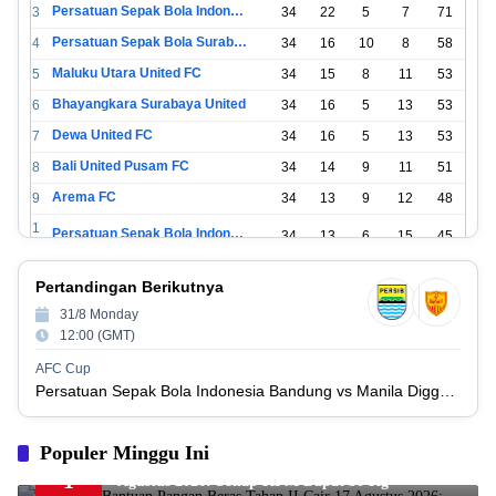
Persatuan Sepak Bola Indonesia Jakarta
3
34
22
5
7
71
Persatuan Sepak Bola Surabaya
4
34
16
10
8
58
Maluku Utara United FC
5
34
15
8
11
53
Bhayangkara Surabaya United
6
34
16
5
13
53
Dewa United FC
7
34
16
5
13
53
Bali United Pusam FC
8
34
14
9
11
51
Arema FC
9
34
13
9
12
48
1
Persatuan Sepak Bola Indonesia Tangerang
34
13
6
15
45
0
1
PSIM Yogyakarta
34
11
12
11
45
Pertandingan Berikutnya
1
1
31/8 Monday
Persatuan Sepakbola Indonesia Kediri
34
11
6
17
39
2
12:00 (GMT)
1
Perserikatan Sepak Bola Indonesia Jepara
34
9
9
16
36
AFC Cup
3
Persatuan Sepak Bola Indonesia Bandung vs Manila Digger FC
1
Madura United FC
34
9
8
17
35
4
1
Populer Minggu Ini
Persatuan Sepakbola Makassar
34
8
10
16
34
5
Siap-siap, Bantuan Pangan Beras Tahap II Cair 17
1
Agustus 2026: Setiap KPM Dapat 30 Kg
1
Persis Solo
34
8
10
16
34