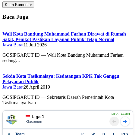
Baca Juga
Wali Kota Bandung Muhammad Farhan Dirawat di Rumah
Sakit, Pemkot Pastikan Layanan Publik Tetap Normal
Jawa Barat
11 Juli 2026
GOSIPGARUT.ID — Wali Kota Bandung Muhammad Farhan
sedang…
Sekda Kota Tasikmalaya: Kedatangan KPK Tak Ganggu
Pelayanan Publik
Jawa Barat
26 April 2019
GOSIPGARUT.ID — Sekretaris Daerah Pemerintah Kota
Tasikmalaya Ivan…
LIHAT LEBIH
Liga 1
Klasemen
#
Team
P
W
D
L
PTS