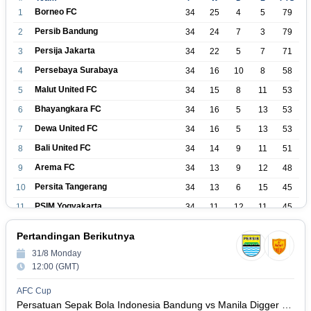
Borneo FC
1
34
25
4
5
79
Persib Bandung
2
34
24
7
3
79
Persija Jakarta
3
34
22
5
7
71
Persebaya Surabaya
4
34
16
10
8
58
Malut United FC
5
34
15
8
11
53
Bhayangkara FC
6
34
16
5
13
53
Dewa United FC
7
34
16
5
13
53
Bali United FC
8
34
14
9
11
51
Arema FC
9
34
13
9
12
48
Persita Tangerang
10
34
13
6
15
45
PSIM Yogyakarta
11
34
11
12
11
45
Persik Kediri
12
34
11
6
17
39
Pertandingan Berikutnya
Persijap Jepara
13
34
9
9
16
36
31/8 Monday
Madura United FC
14
34
9
8
17
35
12:00 (GMT)
PSM Makassar
15
34
8
10
16
34
AFC Cup
Persis Solo
16
34
8
10
16
Persatuan Sepak Bola Indonesia Bandung vs Manila Digger FC
34