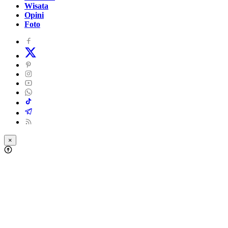
Wisata
Opini
Foto
×