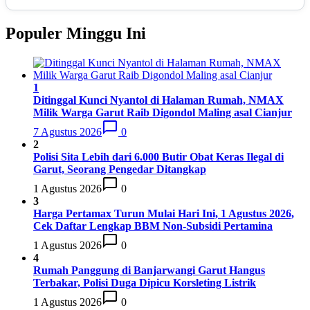
Semen Padang FC
17
34
5
5
24
20
Populer Minggu Ini
PSBS Biak
18
34
4
6
24
18
1
Ditinggal Kunci Nyantol di Halaman Rumah, NMAX
Milik Warga Garut Raib Digondol Maling asal Cianjur
7 Agustus 2026
0
2
Polisi Sita Lebih dari 6.000 Butir Obat Keras Ilegal di
Garut, Seorang Pengedar Ditangkap
1 Agustus 2026
0
3
Harga Pertamax Turun Mulai Hari Ini, 1 Agustus 2026,
Cek Daftar Lengkap BBM Non-Subsidi Pertamina
1 Agustus 2026
0
4
Rumah Panggung di Banjarwangi Garut Hangus
Terbakar, Polisi Duga Dipicu Korsleting Listrik
1 Agustus 2026
0