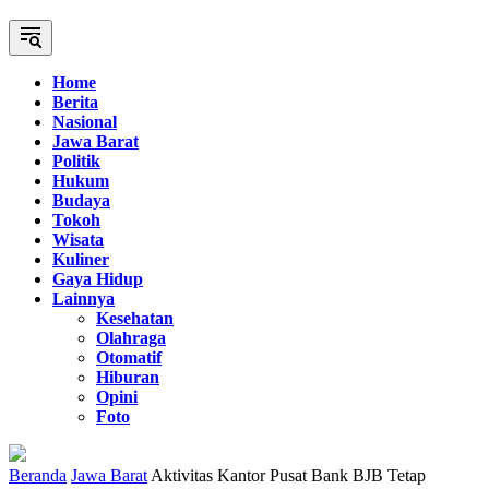
Home
Berita
Nasional
Jawa Barat
Politik
Hukum
Budaya
Tokoh
Wisata
Kuliner
Gaya Hidup
Lainnya
Kesehatan
Olahraga
Otomatif
Hiburan
Opini
Foto
Beranda
Jawa Barat
Aktivitas Kantor Pusat Bank BJB Tetap