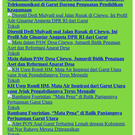
Telekomunikasi di Garut Dorong Penguatan Pendidikan
Keagamaan
Tokoh
Disentil Dedi Mulyadi soal Jalan Rusak di Cisewu, Ini
Profil Ade Ginanjar Anggota DPR RI dari Garut
Tokoh
Maju dalam PAW Desa Cisewu, Jumardi Bidik Penataan
Aset dan Reformasi Aparat Desa
Tokoh
KH Usep Romli HM, Mata Air Inspirasi dari Garut Utara
yang Jejak Pengabdiannya Terus Mengalir
Tokoh
Bambang Fouristian, “Mata Pena” di Balik Panjangnya
Perjuangan Garut Utara
Tokoh