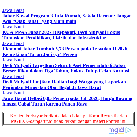
Jawa Barat
Jabar Kawal Program 3 Juta Rumah, Sekda Herman: Jangan
Ada “Otak Jahat” yang Main-main
Jawa Barat
KUA-PPAS Jabar 2027 Disepakati, Dedi Mulyadi Fokus
Tuntaskan Pendidikan, Listrik, dan Infrastruktur
Jawa Barat
Ekonomi Jabar Tumbuh 5,73 Persen pada Triwulan II 2026,
Kemiskinan Turun Jadi 6,54 Persen
Jawa Barat
Dedi Mulyadi Targetkan Seluruh Aset Pemerintah di Jabar
Bersertifikat dalam Tiga Tahun, Fokus Tutup Celah Korupsi
Jawa Barat
Dedi Mulyadi Janjikan Hadiah bagi Warga yang Laporkan
Penjualan Miras dan Obat Ilegal di Jawa Barat
Jawa Barat
Jawa Barat Deflasi 0,05 Persen pada Juli 2026, Harga Bawang
hingga Cabai Turun karena Panen Raya
Konten berbayar berikut adalah iklan platform Recreativ dan
MGID. Gosipgarut.id tidak terkait dengan materi konten ini.