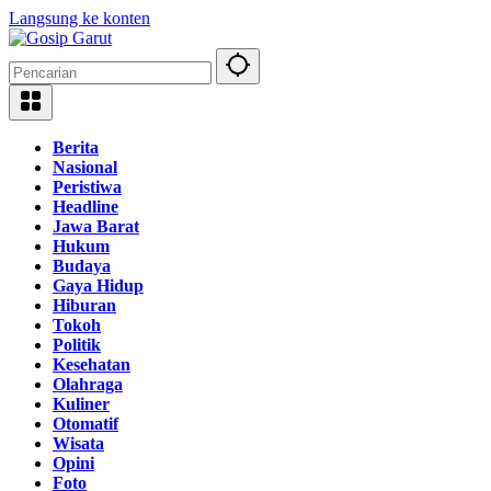
Langsung ke konten
Berita
Nasional
Peristiwa
Headline
Jawa Barat
Hukum
Budaya
Gaya Hidup
Hiburan
Tokoh
Politik
Kesehatan
Olahraga
Kuliner
Otomatif
Wisata
Opini
Foto