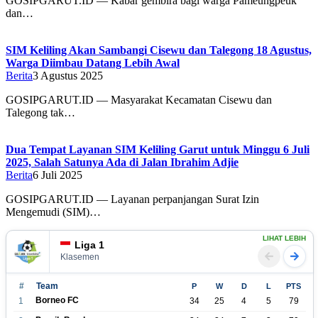
GOSIPGARUT.ID — Kabar gembira bagi warga Pameungpeuk
dan…
SIM Keliling Akan Sambangi Cisewu dan Talegong 18 Agustus,
Warga Diimbau Datang Lebih Awal
Berita
3 Agustus 2025
GOSIPGARUT.ID — Masyarakat Kecamatan Cisewu dan
Talegong tak…
Dua Tempat Layanan SIM Keliling Garut untuk Minggu 6 Juli
2025, Salah Satunya Ada di Jalan Ibrahim Adjie
Berita
6 Juli 2025
GOSIPGARUT.ID — Layanan perpanjangan Surat Izin
Mengemudi (SIM)…
LIHAT LEBIH
Liga 1
Klasemen
#
Team
P
W
D
L
PTS
Borneo FC
1
34
25
4
5
79