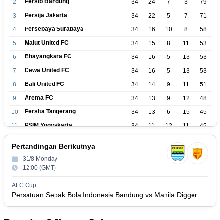
Persib Bandung
2
34
24
7
3
79
Persija Jakarta
3
34
22
5
7
71
Persebaya Surabaya
4
34
16
10
8
58
Malut United FC
5
34
15
8
11
53
Bhayangkara FC
6
34
16
5
13
53
Dewa United FC
7
34
16
5
13
53
Bali United FC
8
34
14
9
11
51
Arema FC
9
34
13
9
12
48
Persita Tangerang
10
34
13
6
15
45
PSIM Yogyakarta
11
34
11
12
11
45
Persik Kediri
12
34
11
6
17
39
Pertandingan Berikutnya
Persijap Jepara
13
34
9
9
16
36
31/8 Monday
Madura United FC
14
34
9
8
17
35
12:00 (GMT)
PSM Makassar
15
34
8
10
16
34
AFC Cup
Persis Solo
16
34
8
10
16
Persatuan Sepak Bola Indonesia Bandung vs Manila Digger FC
34
Semen Padang FC
17
34
5
5
24
20