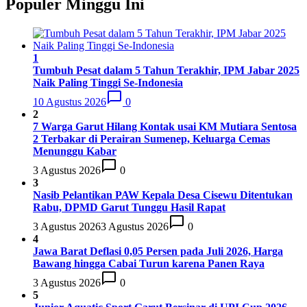
Populer Minggu Ini
PSBS Biak
18
34
4
6
24
18
1
Tumbuh Pesat dalam 5 Tahun Terakhir, IPM Jabar 2025
Naik Paling Tinggi Se-Indonesia
10 Agustus 2026
0
2
7 Warga Garut Hilang Kontak usai KM Mutiara Sentosa
2 Terbakar di Perairan Sumenep, Keluarga Cemas
Menunggu Kabar
3 Agustus 2026
0
3
Nasib Pelantikan PAW Kepala Desa Cisewu Ditentukan
Rabu, DPMD Garut Tunggu Hasil Rapat
3 Agustus 2026
3 Agustus 2026
0
4
Jawa Barat Deflasi 0,05 Persen pada Juli 2026, Harga
Bawang hingga Cabai Turun karena Panen Raya
3 Agustus 2026
0
5