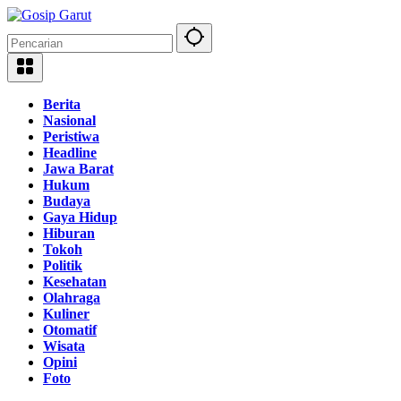
Langsung
ke
konten
Berita
Nasional
Peristiwa
Headline
Jawa Barat
Hukum
Budaya
Gaya Hidup
Hiburan
Tokoh
Politik
Kesehatan
Olahraga
Kuliner
Otomatif
Wisata
Opini
Foto