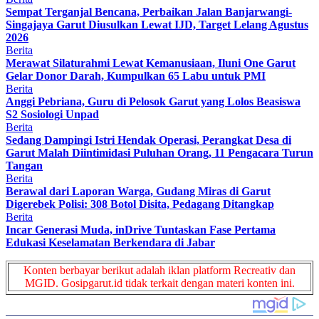
Sempat Terganjal Bencana, Perbaikan Jalan Banjarwangi-
Singajaya Garut Diusulkan Lewat IJD, Target Lelang Agustus
2026
Berita
Merawat Silaturahmi Lewat Kemanusiaan, Iluni One Garut
Gelar Donor Darah, Kumpulkan 65 Labu untuk PMI
Berita
Anggi Pebriana, Guru di Pelosok Garut yang Lolos Beasiswa
S2 Sosiologi Unpad
Berita
Sedang Dampingi Istri Hendak Operasi, Perangkat Desa di
Garut Malah Diintimidasi Puluhan Orang, 11 Pengacara Turun
Tangan
Berita
Berawal dari Laporan Warga, Gudang Miras di Garut
Digerebek Polisi: 308 Botol Disita, Pedagang Ditangkap
Berita
Incar Generasi Muda, inDrive Tuntaskan Fase Pertama
Edukasi Keselamatan Berkendara di Jabar
Konten berbayar berikut adalah iklan platform Recreativ dan
MGID. Gosipgarut.id tidak terkait dengan materi konten ini.