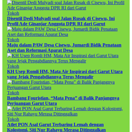
Tokoh
Disentil Dedi Mulyadi soal Jalan Rusak di Cisewu, Ini
Profil Ade Ginanjar Anggota DPR RI dari Garut
Tokoh
Maju dalam PAW Desa Cisewu, Jumardi Bidik Penataan
Aset dan Reformasi Aparat Desa
Tokoh
KH Usep Romli HM, Mata Air Inspirasi dari Garut Utara
yang Jejak Pengabdiannya Terus Mengalir
Tokoh
Bambang Fouristian, “Mata Pena” di Balik Panjangnya
Perjuangan Garut Utara
Tokoh
Atlet PON Asal Garut Terbaring Lemah dengan
Kolostomi, Siti Nur Rahayu Merasa Ditinggalkan