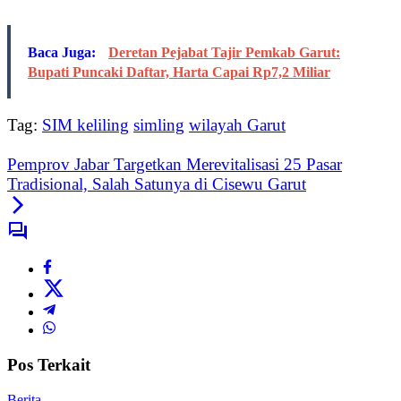
Baca Juga:
Deretan Pejabat Tajir Pemkab Garut:
Bupati Puncaki Daftar, Harta Capai Rp7,2 Miliar
Tag:
SIM keliling
simling
wilayah Garut
Pemprov Jabar Targetkan Merevitalisasi 25 Pasar
Tradisional, Salah Satunya di Cisewu Garut
Pos Terkait
Berita