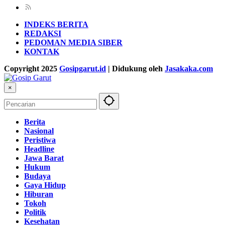
INDEKS BERITA
REDAKSI
PEDOMAN MEDIA SIBER
KONTAK
Copyright 2025
Gosipgarut.id
| Didukung oleh
Jasakaka.com
×
Berita
Nasional
Peristiwa
Headline
Jawa Barat
Hukum
Budaya
Gaya Hidup
Hiburan
Tokoh
Politik
Kesehatan