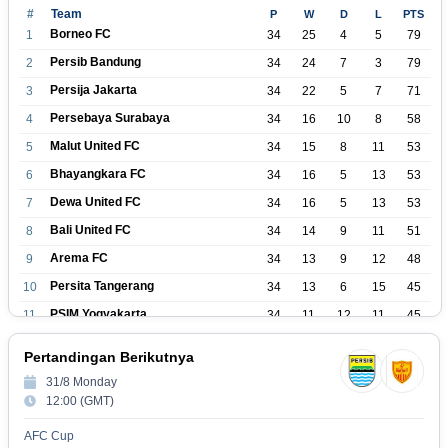
#
Team
P
W
D
L
PTS
Borneo FC
1
34
25
4
5
79
Persib Bandung
2
34
24
7
3
79
Persija Jakarta
3
34
22
5
7
71
Persebaya Surabaya
4
34
16
10
8
58
Malut United FC
5
34
15
8
11
53
Bhayangkara FC
6
34
16
5
13
53
Dewa United FC
7
34
16
5
13
53
Bali United FC
8
34
14
9
11
51
Arema FC
9
34
13
9
12
48
Persita Tangerang
10
34
13
6
15
45
PSIM Yogyakarta
11
34
11
12
11
45
Persik Kediri
12
34
11
6
17
39
Pertandingan Berikutnya
Persijap Jepara
13
34
9
9
16
36
31/8 Monday
Madura United FC
14
34
9
8
17
35
12:00 (GMT)
PSM Makassar
15
34
8
10
16
34
AFC Cup