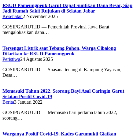
RSUD Pameungpeuk Garut Dapat Suntikan Dana Besar, Siap
Jadi Rumah Sakit Rujukan di Selatan Jabar
Kesehatan
2 November 2025
GOSIPGARUT.ID — Pemerintah Provinsi Jawa Barat
mengalokasikan dana…
Tersengat Listrik saat Tebang Pohon, Warga Cibalong
Dilarikan ke RSUD Pameungpeuk
Peristiwa
24 Agustus 2025
GOSIPGARUT.ID — Suasana tenang di Kampung Yayasan,
Desa…
Memasuki Tahun 2022, Seorang Bayi Asal Caringin Garut
Selatan Positif Covid-19
Berita
3 Januari 2022
GOSIPGARUT.ID — Memasuki hari pertama tahun 2022,
seorang…
Warganya Positif Covid-19, Kades Garumukti Giatkan