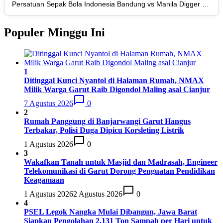
Persis Solo
16
34
8
10
16
Persatuan Sepak Bola Indonesia Bandung vs Manila Digger FC
34
Semen Padang FC
17
34
5
5
24
20
Populer Minggu Ini
PSBS Biak
18
34
4
6
24
18
1
Ditinggal Kunci Nyantol di Halaman Rumah, NMAX
Milik Warga Garut Raib Digondol Maling asal Cianjur
7 Agustus 2026
0
2
Rumah Panggung di Banjarwangi Garut Hangus
Terbakar, Polisi Duga Dipicu Korsleting Listrik
1 Agustus 2026
0
3
Wakafkan Tanah untuk Masjid dan Madrasah, Engineer
Telekomunikasi di Garut Dorong Penguatan Pendidikan
Keagamaan
1 Agustus 2026
2 Agustus 2026
0
4
PSEL Legok Nangka Mulai Dibangun, Jawa Barat
Siapkan Pengolahan 2.131 Ton Sampah per Hari untuk