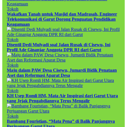
Tokoh
Wakafkan Tanah untuk Masjid dan Madrasah, Engineer
Telekomunikasi di Garut Dorong Penguatan Pendidikan
Keagamaan
Tokoh
Disentil Dedi Mulyadi soal Jalan Rusak di Cisewu, Ini
Profil Ade Ginanjar Anggota DPR RI dari Garut
Tokoh
Maju dalam PAW Desa Cisewu, Jumardi Bidik Penataan
Aset dan Reformasi Aparat Desa
Tokoh
KH Usep Romli HM, Mata Air Inspirasi dari Garut Utara
yang Jejak Pengabdiannya Terus Mengalir
Tokoh
Bambang Fouristian, “Mata Pena” di Balik Panjangnya
Perjuangan Garut Utara