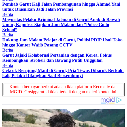
Pemkab Garut Kaji Jalan Pembangunan hingga Ahmad Yani
untuk Diusulkan Jadi Jalan Provinsi
Berita
Mayoritas Pelaku Kriminal Jalanan di Garut Anak di Bawah
Umur, Kapolres Siapkan Jam Malam dan “Police Go to
School”
Berita
Dukung Jam Malam Pelajar di Garut, Politisi PDIP Usul Toko
hingga Kantor Wajib Pasang CCTV
Berita
Garut Jajaki Kolaborasi Pertanian dengan Korea, Fokus
Kembangkan Stroberi dan Bawang Putih Unggulan
Berita
Cekcok Berujung Maut di Garut, Pria Tewas Dibacok Berkali-
kali, Pelaku Ditangkap Saat Bersembunyi
Konten berbayar berikut adalah iklan platform Recreativ dan
MGID. Gosipgarut.id tidak terkait dengan materi konten ini.