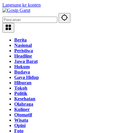
Langsung ke konten
Berita
Nasional
Peristiwa
Headline
Jawa Barat
Hukum
Budaya
Gaya Hidup
Hiburan
Tokoh
Politik
Kesehatan
Olahraga
Kuliner
Otomatif
Wisata
Opini
Foto