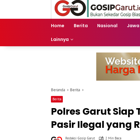
Langsung
ke
konten
Home
Berita
Nasional
Jawa
Lainnya
Beranda
Berita
Berita
Polres Garut Sia
Pasir Ilegal yan
Redaksi Gosip Garut
2 Min Baca