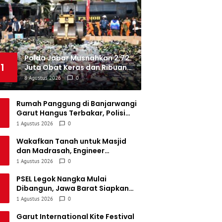
emen Padang FC
34
5
5
24
20
Persatuan Sepak Bola Biak Sekitarnya
34
4
6
24
18
Polda Jabar Musnahkan 2,72
1
Juta Obat Keras dan Ribuan
Barang Bukti Kejahatan
8 Agustus 2026
0
Rumah Panggung di Banjarwangi
Garut Hangus Terbakar, Polisi
Duga Dipicu Korsleting Listrik
1 Agustus 2026
0
Wakafkan Tanah untuk Masjid
dan Madrasah, Engineer
Telekomunikasi di Garut Dorong
1 Agustus 2026
0
Penguatan Pendidikan
Keagamaan
PSEL Legok Nangka Mulai
Dibangun, Jawa Barat Siapkan
Pengolahan 2.131 Ton Sampah per
1 Agustus 2026
0
Hari untuk Jadi Listrik
Garut International Kite Festival