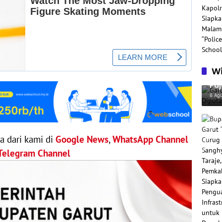
Wi
Gar
Paj
Per
6 Ag
ya dari kami di
Google News
,
WhatsApp Channel
Telegram Channel