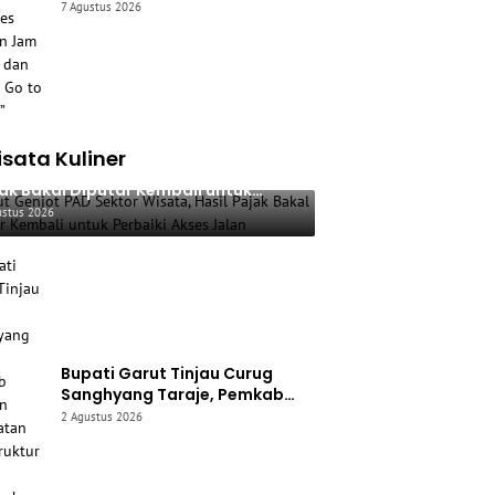
Bawah Umur, Kapolres Siapkan
7 Agustus 2026
Jam Malam dan “Police Go to
School”
sata Kuliner
ut Genjot PAD Sektor Wisata, Hasil
ak Bakal Diputar Kembali untuk
baiki Akses Jalan
ustus 2026
Bupati Garut Tinjau Curug
Sanghyang Taraje, Pemkab
Siapkan Penguatan
2 Agustus 2026
Infrastruktur untuk Dongkrak
Pariwisata