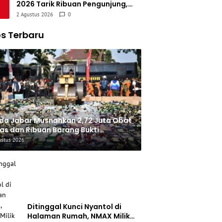
2026 Tarik Ribuan Pengunjung,
Bupati Syakur: Garut Makin
2 Agustus 2026
0
Dikenal Dunia
s Terbaru
da Jabar Musnahkan 2,72 Juta Obat
as dan Ribuan Barang Bukti
jahatan
ustus 2026
Ditinggal Kunci Nyantol di
Halaman Rumah, NMAX Milik