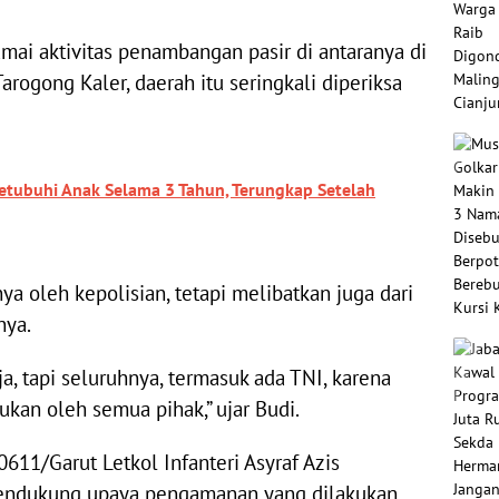
ai aktivitas penambangan pasir di antaranya di
rogong Kaler, daerah itu seringkali diperiksa
 Setubuhi Anak Selama 3 Tahun, Terungkap Setelah
nya oleh kepolisian, tetapi melibatkan juga dari
nya.
a, tapi seluruhnya, termasuk ada TNI, karena
akukan oleh semua pihak,” ujar Budi.
611/Garut Letkol Infanteri Asyraf Azis
mendukung upaya pengamanan yang dilakukan