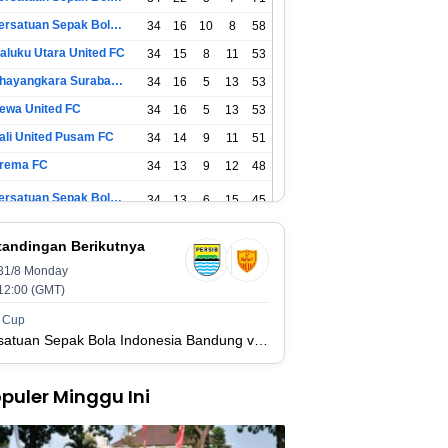
Persatuan Sepak Bola Surabaya
34
16
10
8
58
aluku Utara United FC
34
15
8
11
53
Bhayangkara Surabaya United
34
16
5
13
53
ewa United FC
34
16
5
13
53
ali United Pusam FC
34
14
9
11
51
rema FC
34
13
9
12
48
Persatuan Sepak Bola Indonesia Tangerang
34
13
6
15
45
SIM Yogyakarta
34
11
12
11
45
tandingan Berikutnya
31/8 Monday
Persatuan Sepakbola Indonesia Kediri
34
11
6
17
39
12:00 (GMT)
Perserikatan Sepak Bola Indonesia Jepara
34
9
9
16
36
 Cup
Persatuan Sepak Bola Indonesia Bandung vs Manila Digger FC
adura United FC
34
9
8
17
35
puler Minggu Ini
Persatuan Sepakbola Makassar
34
8
10
16
34
ersis Solo
34
8
10
16
34