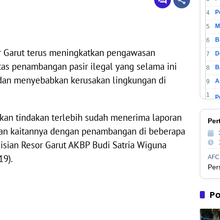
4
M
5
6
r Garut terus meningkatkan pengawasan
D
7
itas penambangan pasir ilegal yang selama ini
B
8
an menyebabkan kerusakan lingkungan di
A
9
1
0
1
an tindakan terlebih sudah menerima laporan
P
Per
1
gan kaitannya dengan penambangan di beberapa
1
2
lisian Resor Garut AKBP Budi Satria Wiguna
1
19).
AFC
3
1
M
4
1
Po
5
1
P
6