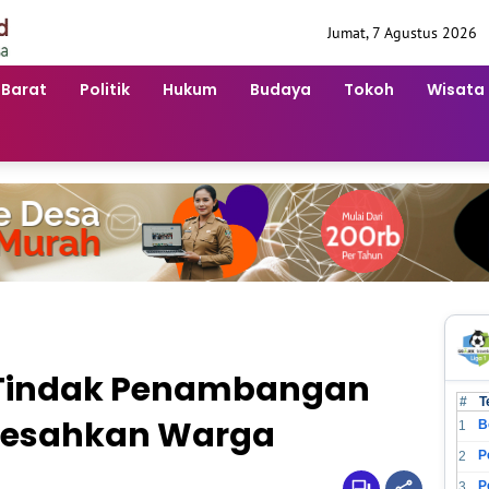
Jumat, 7 Agustus 2026
 Barat
Politik
Hukum
Budaya
Tokoh
Wisata
p Tindak Penambangan
#
T
g Resahkan Warga
B
1
2
3