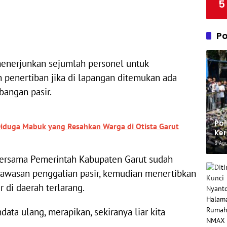
5
Po
menerjunkan sejumlah personel untuk
penertiban jika di lapangan ditemukan ada
bangan pasir.
Pol
iduga Mabuk yang Resahkan Warga di Otista Garut
Ker
Ke
8 Ag
a bersama Pemerintah Kabupaten Garut sudah
kawasan penggalian pasir, kemudian menertibkan
r di daerah terlarang.
ata ulang, merapikan, sekiranya liar kita