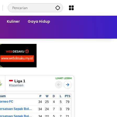
Kuliner
Gaya Hidup
LIHAT LEBIH
Liga 1
Klasemen
eam
P
W
D
L
PTS
orneo FC
34
25
4
5
79
Persatuan Sepak Bola Indonesia Bandung
34
24
7
3
79
Persatuan Sepak Bola Indonesia Jakarta
34
22
5
7
71