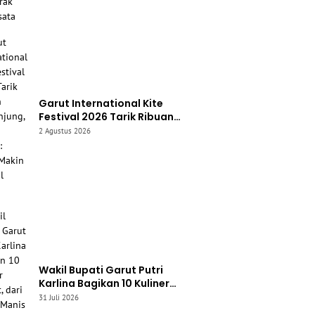
Garut International Kite
Festival 2026 Tarik Ribuan
Pengunjung, Bupati Syakur:
2 Agustus 2026
Garut Makin Dikenal Dunia
Wakil Bupati Garut Putri
Karlina Bagikan 10 Kuliner
Favorit, dari Yamin Manis
31 Juli 2026
hingga Mie Cirambay Cigedug