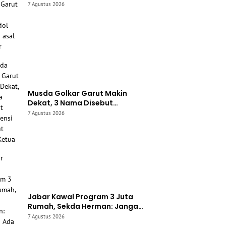
Warga Garut Raib Digondol
7 Agustus 2026
Maling asal Cianjur
Musda Golkar Garut Makin
Dekat, 3 Nama Disebut
Berpotensi Berebut Kursi Ketua
7 Agustus 2026
Jabar Kawal Program 3 Juta
Rumah, Sekda Herman: Jangan
Ada “Otak Jahat” yang Main-
7 Agustus 2026
main