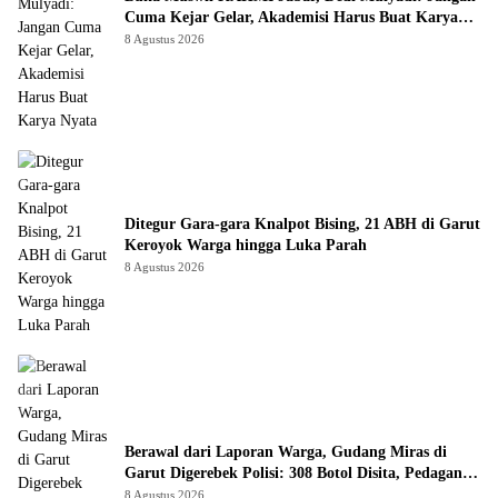
Cuma Kejar Gelar, Akademisi Harus Buat Karya
Nyata
8 Agustus 2026
Ditegur Gara-gara Knalpot Bising, 21 ABH di Garut
Keroyok Warga hingga Luka Parah
8 Agustus 2026
Berawal dari Laporan Warga, Gudang Miras di
Garut Digerebek Polisi: 308 Botol Disita, Pedagang
Ditangkap
8 Agustus 2026