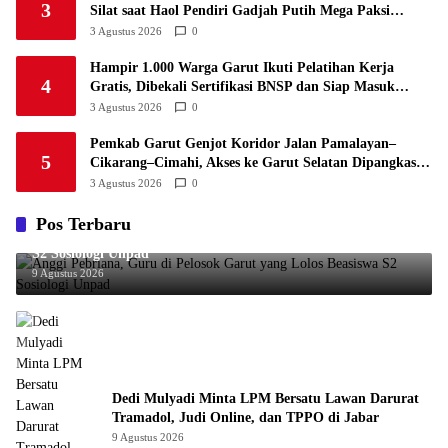
3
Silat saat Haol Pendiri Gadjah Putih Mega Paksi
Pusaka
3 Agustus 2026
0
Hampir 1.000 Warga Garut Ikuti Pelatihan Kerja
4
Gratis, Dibekali Sertifikasi BNSP dan Siap Masuk
Dunia Industri
3 Agustus 2026
0
Pemkab Garut Genjot Koridor Jalan Pamalayan–
5
Cikarang–Cimahi, Akses ke Garut Selatan Dipangkas
hingga Satu Jam
3 Agustus 2026
0
Pos Terbaru
Anggi Pebriana, Guru di Pelosok Garut yang Lolos Beasiswa
S2 Sosiologi Unpad
9 Agustus 2026
Dedi Mulyadi Minta LPM Bersatu Lawan Darurat
Tramadol, Judi Online, dan TPPO di Jabar
9 Agustus 2026