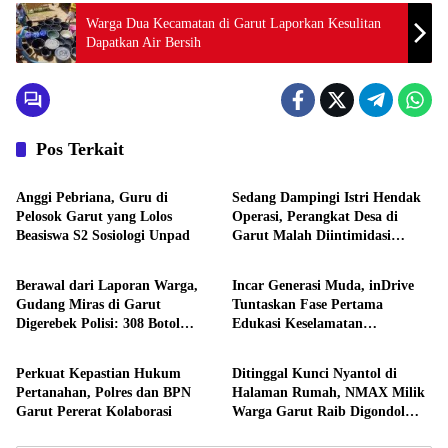
Warga Dua Kecamatan di Garut Laporkan Kesulitan
Dapatkan Air Bersih
Pos Terkait
Berita
Berita
Anggi Pebriana, Guru di
Sedang Dampingi Istri Hendak
Pelosok Garut yang Lolos
Operasi, Perangkat Desa di
Beasiswa S2 Sosiologi Unpad
Garut Malah Diintimidasi
Berita
Berita
Puluhan Orang, 11 Pengacara
Turun Tangan
Berawal dari Laporan Warga,
Incar Generasi Muda, inDrive
Gudang Miras di Garut
Tuntaskan Fase Pertama
Digerebek Polisi: 308 Botol
Edukasi Keselamatan
Berita
Berita
Disita, Pedagang Ditangkap
Berkendara di Jabar
Perkuat Kepastian Hukum
Ditinggal Kunci Nyantol di
Pertanahan, Polres dan BPN
Halaman Rumah, NMAX Milik
Garut Pererat Kolaborasi
Warga Garut Raib Digondol
Maling asal Cianjur