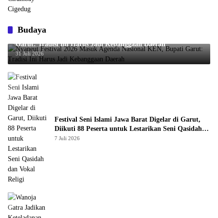
Budaya
Nyaneut Festival 2026 Masuk Agenda Nasional KEN, Bupati
Garut: Tradisi Ini Harus Jadi Kebanggaan Daerah
31 Juli 2026
Festival Seni Islami Jawa Barat Digelar di Garut,
Diikuti 88 Peserta untuk Lestarikan Seni Qasidah
dan Vokal Religi
7 Juli 2026