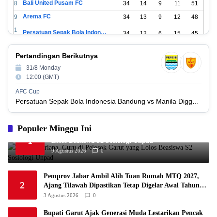
Bali United Pusam FC
8
34
14
9
11
51
Arema FC
9
34
13
9
12
48
1
Persatuan Sepak Bola Indonesia Tangerang
34
13
6
15
45
0
1
PSIM Yogyakarta
34
11
12
11
45
Pertandingan Berikutnya
1
1
31/8 Monday
Persatuan Sepakbola Indonesia Kediri
34
11
6
17
39
2
12:00 (GMT)
1
Perserikatan Sepak Bola Indonesia Jepara
34
9
9
16
36
AFC Cup
3
Persatuan Sepak Bola Indonesia Bandung vs Manila Digger FC
1
Madura United FC
34
9
8
17
35
4
1
Populer Minggu Ini
Persatuan Sepakbola Makassar
34
8
10
16
34
5
Anggi Pebriana, Guru di Pelosok Garut yang
1
Lolos Beasiswa S2 Sosiologi Unpad
1
Persis Solo
34
8
10
16
34
6
9 Agustus 2026
0
1
Semen Padang FC
34
5
5
24
20
7
Pemprov Jabar Ambil Alih Tuan Rumah MTQ 2027,
1
2
Persatuan Sepak Bola Biak Sekitarnya
34
4
6
24
18
Ajang Tilawah Dipastikan Tetap Digelar Awal Tahun
8
Depan
3 Agustus 2026
0
Bupati Garut Ajak Generasi Muda Lestarikan Pencak