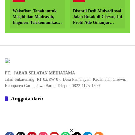
Wakafkan Tanah untuk
Disentil Dedi Mulyadi soal
Masjid dan Madrasah,
Jalan Rusak di Cisewu, Ini
Engineer Telekomunikasi
Profil Ade Ginanjar
di Garut Dorong
Anggota DPR RI dari
Penguatan Pendidikan
Garut
Keagamaan
PT. JABAR SELATAN MEDIATAMA
Jalan Sukasenang, RT 02/RW 07, Desa Pamalayan, Kecamatan Cisewu,
Kabupaten Garut, Jawa Barat, Telepon 0822-1175-1509.
Anggota dari:
×