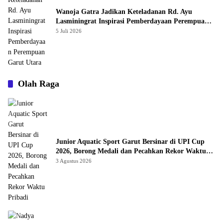
Wanoja Gatra Jadikan Keteladanan Rd. Ayu
Lasminingrat Inspirasi Pemberdayaan Perempuan
Garut Utara
5 Juli 2026
Olah Raga
Junior Aquatic Sport Garut Bersinar di UPI Cup
2026, Borong Medali dan Pecahkan Rekor Waktu
Pribadi
3 Agustus 2026