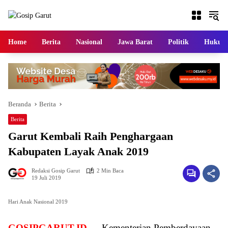
Langsung
ke
konten
Home
Berita
Nasional
Jawa Barat
Politik
Hukum
Beranda
Berita
Berita
Garut Kembali Raih Penghargaan
Kabupaten Layak Anak 2019
Redaksi Gosip Garut
2 Min Baca
19 Juli 2019
Hari Anak Nasional 2019
GOSIPGARUT.ID —
Kementerian Pemberdayaan