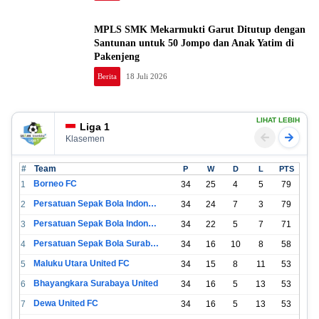
MPLS SMK Mekarmukti Garut Ditutup dengan
Santunan untuk 50 Jompo dan Anak Yatim di
Pakenjeng
Berita
18 Juli 2026
LIHAT LEBIH
Liga 1
Klasemen
#
Team
P
W
D
L
PTS
Borneo FC
1
34
25
4
5
79
Persatuan Sepak Bola Indonesia Bandung
2
34
24
7
3
79
Persatuan Sepak Bola Indonesia Jakarta
3
34
22
5
7
71
Persatuan Sepak Bola Surabaya
4
34
16
10
8
58
Maluku Utara United FC
5
34
15
8
11
53
Bhayangkara Surabaya United
6
34
16
5
13
53
Dewa United FC
7
34
16
5
13
53