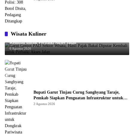
Wisata Kuliner
Garut Genjot PAD Sektor Wisata, Hasil Pajak Bakal Diputar
Kembali untuk Perbaiki Akses Jalan
6 Agustus 2026
Bupati Garut Tinjau Curug Sanghyang Taraje,
Pemkab Siapkan Penguatan Infrastruktur untuk
Dongkrak Pariwisata
2 Agustus 2026