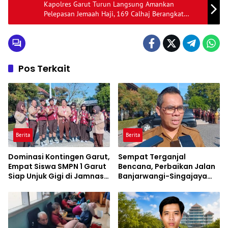
Kapolres Garut Turun Langsung Amankan
Pelepasan Jemaah Haji, 169 Calhaj Berangkat
dengan Pengawalan Ketat
Pos Terkait
Berita
Berita
Dominasi Kontingen Garut,
Sempat Terganjal
Empat Siswa SMPN 1 Garut
Bencana, Perbaikan Jalan
Siap Unjuk Gigi di Jamnas
Banjarwangi-Singajaya
XII Cibubur
Garut Diusulkan Lewat IJD,
Target Lelang Agustus
2026