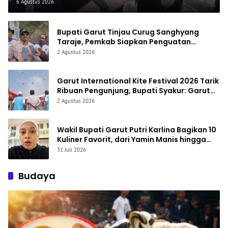
6 Agustus 2026
Bupati Garut Tinjau Curug Sanghyang
Taraje, Pemkab Siapkan Penguatan
Infrastruktur untuk Dongkrak Pariwisata
2 Agustus 2026
Garut International Kite Festival 2026 Tarik
Ribuan Pengunjung, Bupati Syakur: Garut
Makin Dikenal Dunia
2 Agustus 2026
Wakil Bupati Garut Putri Karlina Bagikan 10
Kuliner Favorit, dari Yamin Manis hingga
Mie Cirambay Cigedug
31 Juli 2026
Budaya