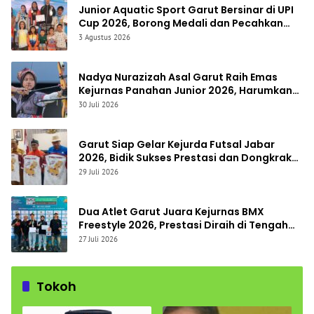
Junior Aquatic Sport Garut Bersinar di UPI
Cup 2026, Borong Medali dan Pecahkan
Rekor Waktu Pribadi
3 Agustus 2026
Nadya Nurazizah Asal Garut Raih Emas
Kejurnas Panahan Junior 2026, Harumkan
Nama Jawa Barat
30 Juli 2026
Garut Siap Gelar Kejurda Futsal Jabar
2026, Bidik Sukses Prestasi dan Dongkrak
Sport Tourism
29 Juli 2026
Dua Atlet Garut Juara Kejurnas BMX
Freestyle 2026, Prestasi Diraih di Tengah
Keterbatasan Fasilitas
27 Juli 2026
Tokoh