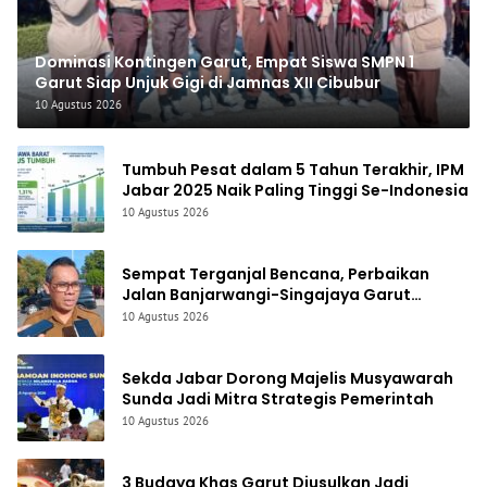
Dominasi Kontingen Garut, Empat Siswa SMPN 1
Garut Siap Unjuk Gigi di Jamnas XII Cibubur
10 Agustus 2026
Tumbuh Pesat dalam 5 Tahun Terakhir, IPM
Jabar 2025 Naik Paling Tinggi Se-Indonesia
10 Agustus 2026
Sempat Terganjal Bencana, Perbaikan
Jalan Banjarwangi-Singajaya Garut
Diusulkan Lewat IJD, Target Lelang Agustus
10 Agustus 2026
2026
Sekda Jabar Dorong Majelis Musyawarah
Sunda Jadi Mitra Strategis Pemerintah
10 Agustus 2026
3 Budaya Khas Garut Diusulkan Jadi