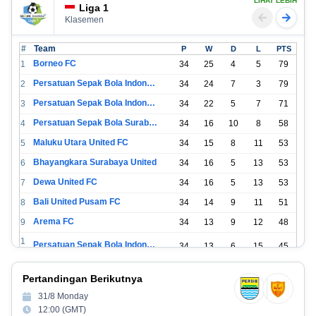
LIHAT LEBIH
Liga 1
Klasemen
#
Team
P
W
D
L
PTS
Borneo FC
1
34
25
4
5
79
Persatuan Sepak Bola Indonesia Bandung
2
34
24
7
3
79
Persatuan Sepak Bola Indonesia Jakarta
3
34
22
5
7
71
Persatuan Sepak Bola Surabaya
4
34
16
10
8
58
Maluku Utara United FC
5
34
15
8
11
53
Bhayangkara Surabaya United
6
34
16
5
13
53
Dewa United FC
7
34
16
5
13
53
Bali United Pusam FC
8
34
14
9
11
51
Arema FC
9
34
13
9
12
48
1
Persatuan Sepak Bola Indonesia Tangerang
34
13
6
15
45
0
1
PSIM Yogyakarta
34
11
12
11
45
Pertandingan Berikutnya
1
1
31/8 Monday
Persatuan Sepakbola Indonesia Kediri
34
11
6
17
39
2
12:00 (GMT)