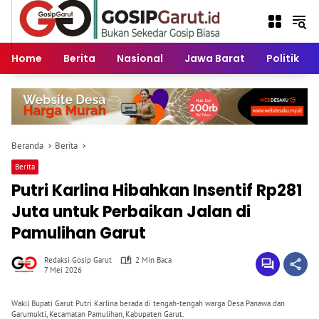
Langsung
ke
konten
Home
Berita
Nasional
Jawa Barat
Politik
Beranda
Berita
Berita
Putri Karlina Hibahkan Insentif Rp281
Juta untuk Perbaikan Jalan di
Pamulihan Garut
Redaksi Gosip Garut
2 Min Baca
7 Mei 2026
Wakil Bupati Garut Putri Karlina berada di tengah-tengah warga Desa Panawa dan
Garumukti, Kecamatan Pamulihan, Kabupaten Garut.