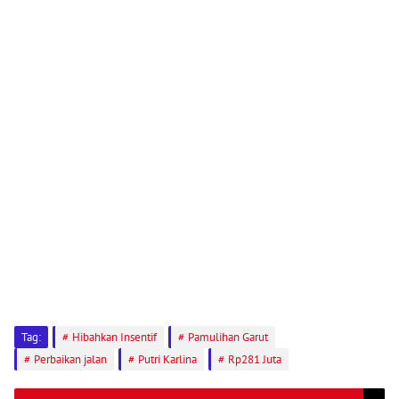
Tag:
Hibahkan Insentif
Pamulihan Garut
Perbaikan jalan
Putri Karlina
Rp281 Juta