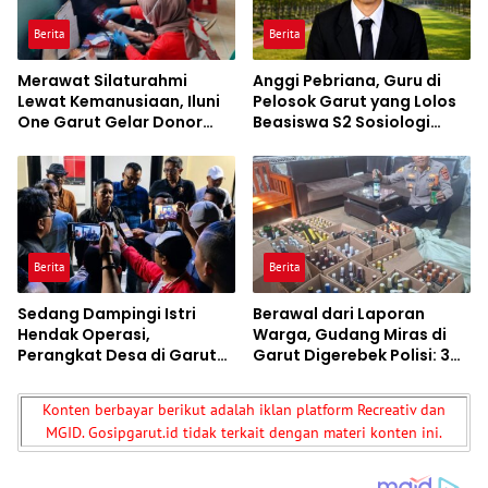
Berita
Berita
Merawat Silaturahmi
Anggi Pebriana, Guru di
Lewat Kemanusiaan, Iluni
Pelosok Garut yang Lolos
One Garut Gelar Donor
Beasiswa S2 Sosiologi
Darah, Kumpulkan 65 Labu
Unpad
untuk PMI
Berita
Berita
Sedang Dampingi Istri
Berawal dari Laporan
Hendak Operasi,
Warga, Gudang Miras di
Perangkat Desa di Garut
Garut Digerebek Polisi: 308
Malah Diintimidasi Puluhan
Botol Disita, Pedagang
Orang, 11 Pengacara Turun
Ditangkap
Konten berbayar berikut adalah iklan platform Recreativ dan
Tangan
MGID. Gosipgarut.id tidak terkait dengan materi konten ini.