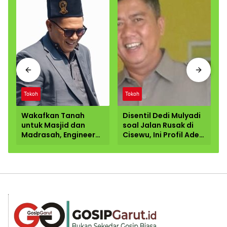
Tokoh
Tokoh
Wakafkan Tanah
Disentil Dedi Mulyadi
untuk Masjid dan
soal Jalan Rusak di
Madrasah, Engineer
Cisewu, Ini Profil Ade
Telekomunikasi di
Ginanjar Anggota
Garut Dorong
DPR RI dari Garut
Penguatan
Pendidikan
Keagamaan