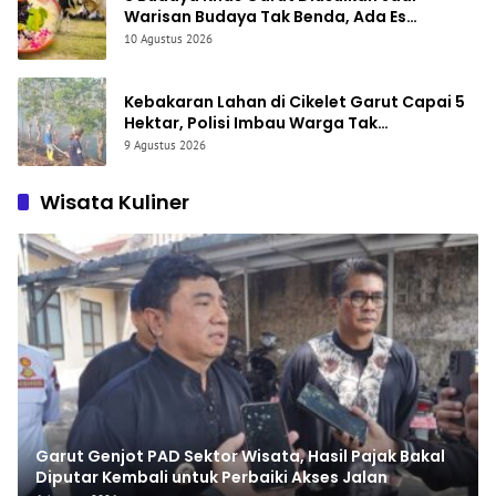
Warisan Budaya Tak Benda, Ada Es
Goyobod hingga Tangkas Domba
10 Agustus 2026
Kebakaran Lahan di Cikelet Garut Capai 5
Hektar, Polisi Imbau Warga Tak
Sembarangan Bakar Sampah
9 Agustus 2026
Wisata Kuliner
Garut Genjot PAD Sektor Wisata, Hasil Pajak Bakal
Diputar Kembali untuk Perbaiki Akses Jalan