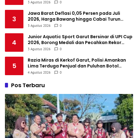
Rapat
3 Agustus 2026
0
Jawa Barat Deflasi 0,05 Persen pada Juli
3
2026, Harga Bawang hingga Cabai Turun
karena Panen Raya
3 Agustus 2026
0
Junior Aquatic Sport Garut Bersinar di UPI Cup
4
2026, Borong Medali dan Pecahkan Rekor
Waktu Pribadi
3 Agustus 2026
0
Razia Miras di Kerkof Garut, Polisi Amankan
5
Lima Terduga Penjual dan Puluhan Botol
Minuman Beralkohol
4 Agustus 2026
0
Pos Terbaru