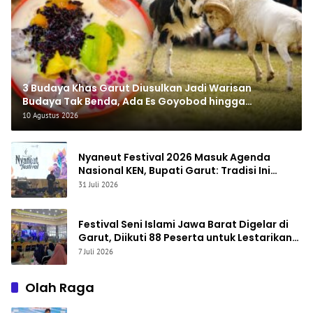
3 Budaya Khas Garut Diusulkan Jadi Warisan
Budaya Tak Benda, Ada Es Goyobod hingga
Tangkas Domba
10 Agustus 2026
Nyaneut Festival 2026 Masuk Agenda
Nasional KEN, Bupati Garut: Tradisi Ini
Harus Jadi Kebanggaan Daerah
31 Juli 2026
Festival Seni Islami Jawa Barat Digelar di
Garut, Diikuti 88 Peserta untuk Lestarikan
Seni Qasidah dan Vokal Religi
7 Juli 2026
Olah Raga