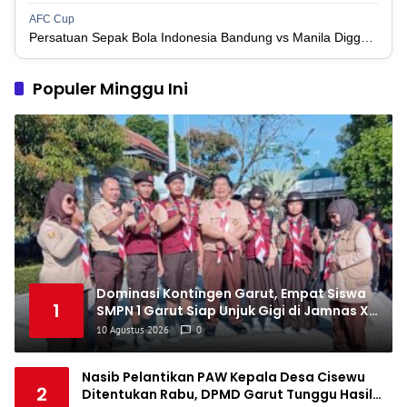
1
Perserikatan Sepak Bola Indonesia Jepara
34
9
9
16
36
AFC Cup
3
Persatuan Sepak Bola Indonesia Bandung vs Manila Digger FC
1
Madura United FC
34
9
8
17
35
4
1
Populer Minggu Ini
Persatuan Sepakbola Makassar
34
8
10
16
34
5
1
Persis Solo
34
8
10
16
34
6
1
Semen Padang FC
34
5
5
24
20
7
1
Persatuan Sepak Bola Biak Sekitarnya
34
4
6
24
18
8
Dominasi Kontingen Garut, Empat Siswa
1
SMPN 1 Garut Siap Unjuk Gigi di Jamnas XII
Cibubur
10 Agustus 2026
0
Nasib Pelantikan PAW Kepala Desa Cisewu
2
Ditentukan Rabu, DPMD Garut Tunggu Hasil