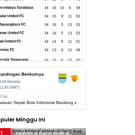
ersebaya Surabaya
34
16
10
8
58
alut United FC
34
15
8
11
53
hayangkara FC
34
16
5
13
53
ewa United FC
34
16
5
13
53
ali United FC
34
14
9
11
51
rema FC
34
13
9
12
48
ersita Tangerang
34
13
6
15
45
SIM Yogyakarta
34
11
12
11
45
tandingan Berikutnya
31/8 Monday
ersik Kediri
34
11
6
17
39
12:00 (GMT)
ersijap Jepara
34
9
9
16
36
 Cup
Persatuan Sepak Bola Indonesia Bandung vs Manila Digger FC
adura United FC
34
9
8
17
35
puler Minggu Ini
SM Makassar
34
8
10
16
34
Mayoritas Pelaku Kriminal
ersis Solo
34
8
10
16
34
1
Jalanan di Garut Anak di