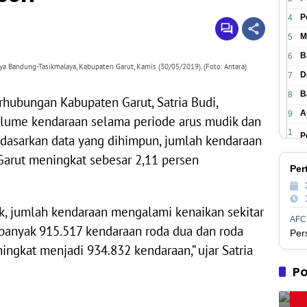
P
4
M
5
B
6
ya Bandung-Tasikmalaya, Kabupaten Garut, Kamis (30/05/2019). (Foto: Antara)
D
7
B
8
rhubungan Kabupaten Garut, Satria Budi,
A
9
lume kendaraan selama periode arus mudik dan
1
P
rdasarkan data yang dihimpun, jumlah kendaraan
0
Garut meningkat sebesar 2,11 persen
1
P
Per
1
1
P
2
ik, jumlah kendaraan mengalami kenaikan sekitar
1
P
AFC
3
ebanyak 915.517 kendaraan roda dua dan roda
1
M
ngkat menjadi 934.832 kendaraan,” ujar Satria
4
1
Po
P
5
1
P
6