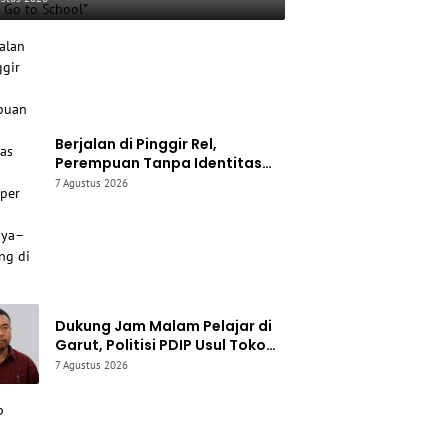
ool”
Berjalan di Pinggir Rel,
Perempuan Tanpa Identitas
Tewas Tertemper KA
7 Agustus 2026
Surabaya–Bandung di Garut
Dukung Jam Malam Pelajar di
Garut, Politisi PDIP Usul Toko
hingga Kantor Wajib Pasang
7 Agustus 2026
CCTV