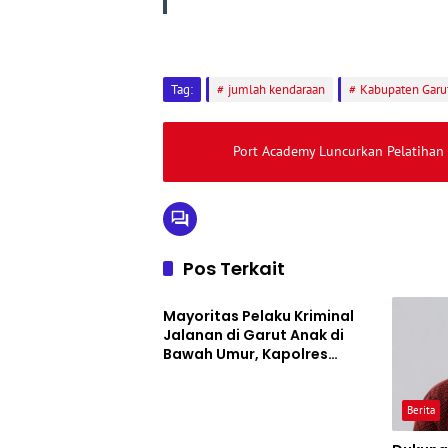
Tag:
jumlah kendaraan
Kabupaten Garu
Port Academy Luncurkan Pelatihan
Pos Terkait
Berita
Mayoritas Pelaku Kriminal
Jalanan di Garut Anak di
Bawah Umur, Kapolres
Siapkan Jam Malam dan
“Police Go to School”
Berita