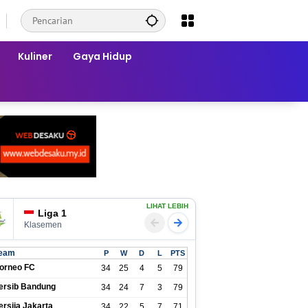
Kuliner
Gaya Hidup
LIHAT LEBIH
Liga 1
Klasemen
eam
P
W
D
L
PTS
orneo FC
34
25
4
5
79
ersib Bandung
34
24
7
3
79
ersija Jakarta
34
22
5
7
71