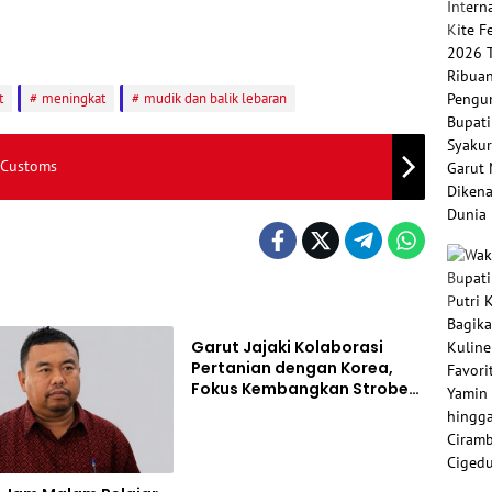
t
meningkat
mudik dan balik lebaran
 Customs
Berita
Garut Jajaki Kolaborasi
Pertanian dengan Korea,
Fokus Kembangkan Stroberi
dan Bawang Putih Unggulan