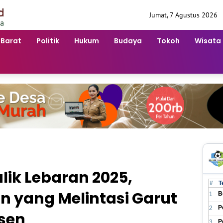
Jumat, 7 Agustus 2026
 Barat
Politik
Hukum
Budaya
Tokoh
Wisata
lik Lebaran 2025,
#
T
 yang Melintasi Garut
B
1
P
2
rsen
P
3