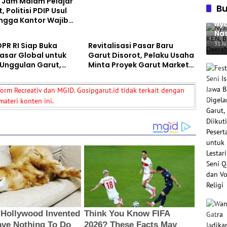
 Jam Malam Pelajar
B
, Politisi PDIP Usul
ingga Kantor Wajib
Nya
Berita
 CCTV
Nas
Ha
31 Ju
PR RI Siap Buka
Revitalisasi Pasar Baru
asar Global untuk
Garut Disorot, Pelaku Usaha
 Unggulan Garut,
Minta Proyek Garut Market
ngi hingga Kopi Jadi
City Transparan dan
n
Terbuka
form Recreativ dan MGID. Gosipgarut.id tidak terkait dengan
materi konten ini.