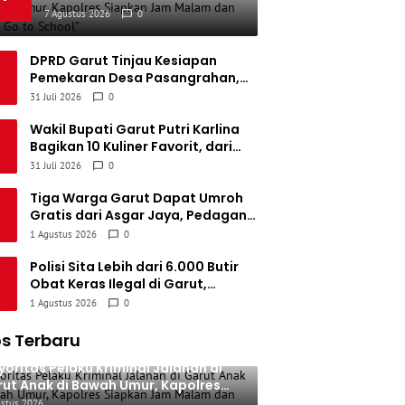
Bawah Umur, Kapolres
7 Agustus 2026
0
emen Padang FC
34
5
5
24
20
Siapkan Jam Malam dan
“Police Go to School”
SBS Biak
DPRD Garut Tinjau Kesiapan
34
4
6
24
18
Pemekaran Desa Pasangrahan,
Ayi Suryana: Jangan Sekadar
31 Juli 2026
0
Pisah Wilayah
Wakil Bupati Garut Putri Karlina
Bagikan 10 Kuliner Favorit, dari
Yamin Manis hingga Mie Cirambay
31 Juli 2026
0
Cigedug
Tiga Warga Garut Dapat Umroh
Gratis dari Asgar Jaya, Pedagang
Cimol hingga Tukang Cukur Tak
1 Agustus 2026
0
Kuasa Menahan Haru
Polisi Sita Lebih dari 6.000 Butir
Obat Keras Ilegal di Garut,
Seorang Pengedar Ditangkap
1 Agustus 2026
0
s Terbaru
oritas Pelaku Kriminal Jalanan di
ut Anak di Bawah Umur, Kapolres
pkan Jam Malam dan “Police Go to
ustus 2026