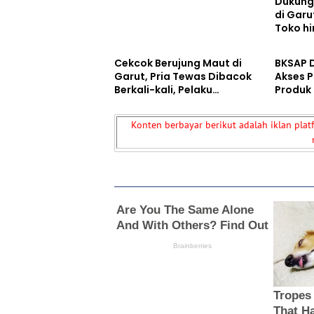
Dukung
di Garut
Toko h
Berita
Berita
Pasang
Cekcok Berujung Maut di
BKSAP D
Garut, Pria Tewas Dibacok
Akses P
Berkali-kali, Pelaku
Produk
Ditangkap Saat
Akar Wa
Bersembunyi
Andala
Konten berbayar berikut adalah iklan plat