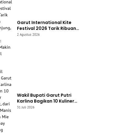
Garut International Kite
Festival 2026 Tarik Ribuan
Pengunjung, Bupati Syakur:
2 Agustus 2026
Garut Makin Dikenal Dunia
Wakil Bupati Garut Putri
Karlina Bagikan 10 Kuliner
Favorit, dari Yamin Manis
31 Juli 2026
hingga Mie Cirambay Cigedug