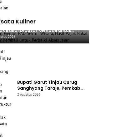
sata Kuliner
ut Genjot PAD Sektor Wisata, Hasil
ak Bakal Diputar Kembali untuk
baiki Akses Jalan
ustus 2026
Bupati Garut Tinjau Curug
Sanghyang Taraje, Pemkab
Siapkan Penguatan
2 Agustus 2026
Infrastruktur untuk Dongkrak
Pariwisata