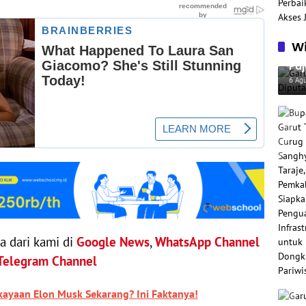
Wi
Gar
Paj
Per
6 Ag
ya dari kami di
Google News
,
WhatsApp Channel
Telegram Channel
kayaan Elon Musk Sekarang? Ini Faktanya!