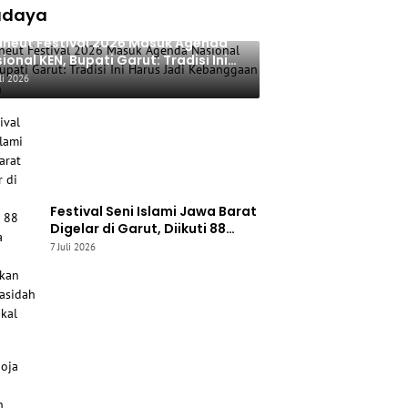
udaya
neut Festival 2026 Masuk Agenda
ional KEN, Bupati Garut: Tradisi Ini
rus Jadi Kebanggaan Daerah
li 2026
Festival Seni Islami Jawa Barat
Digelar di Garut, Diikuti 88
Peserta untuk Lestarikan Seni
7 Juli 2026
Qasidah dan Vokal Religi