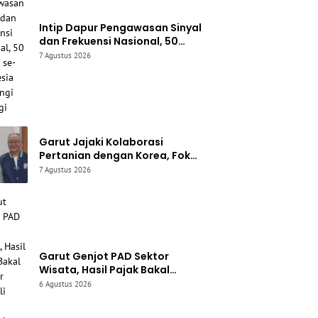
Intip Dapur Pengawasan Sinyal
dan Frekuensi Nasional, 50
Pelajar se-Indonesia
7 Agustus 2026
Sambangi Komdigi
Garut Jajaki Kolaborasi
Pertanian dengan Korea, Fokus
Kembangkan Stroberi dan
7 Agustus 2026
Bawang Putih Unggulan
Garut Genjot PAD Sektor
Wisata, Hasil Pajak Bakal
Diputar Kembali untuk Perbaiki
6 Agustus 2026
Akses Jalan