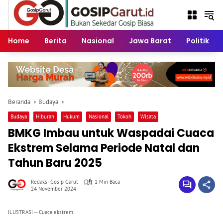
Langsung
ke
konten
Home
Berita
Nasional
Jawa Barat
Politik
Beranda
Budaya
Budaya
Hiburan
Hukum
Nasional
Tokoh
Wisata
BMKG Imbau untuk Waspadai Cuaca
Ekstrem Selama Periode Natal dan
Tahun Baru 2025
Redaksi Gosip Garut
1 Min Baca
24 November 2024
ILUSTRASI -- Cuaca ekstrem.