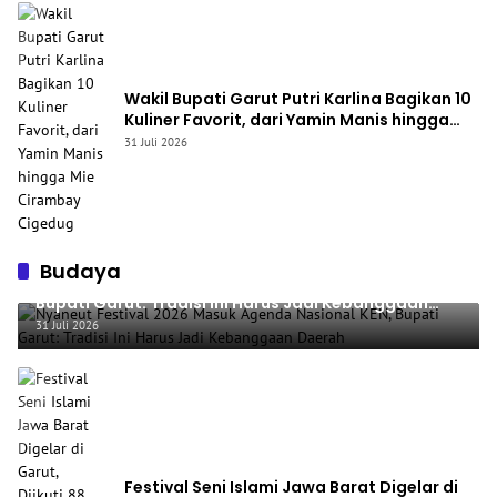
Wakil Bupati Garut Putri Karlina Bagikan 10
Kuliner Favorit, dari Yamin Manis hingga
Mie Cirambay Cigedug
31 Juli 2026
Budaya
Nyaneut Festival 2026 Masuk Agenda Nasional KEN,
Bupati Garut: Tradisi Ini Harus Jadi Kebanggaan
Daerah
31 Juli 2026
Festival Seni Islami Jawa Barat Digelar di