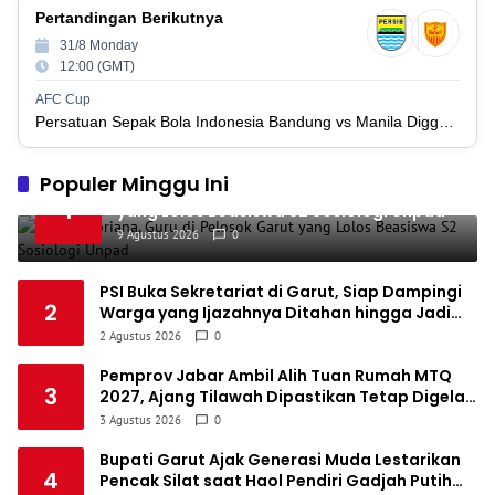
1
PSIM Yogyakarta
34
11
12
11
45
Pertandingan Berikutnya
1
1
31/8 Monday
Persatuan Sepakbola Indonesia Kediri
34
11
6
17
39
2
12:00 (GMT)
1
Perserikatan Sepak Bola Indonesia Jepara
34
9
9
16
36
AFC Cup
3
Persatuan Sepak Bola Indonesia Bandung vs Manila Digger FC
1
Madura United FC
34
9
8
17
35
4
1
Populer Minggu Ini
Persatuan Sepakbola Makassar
34
8
10
16
34
Anggi Pebriana, Guru di Pelosok Garut
5
1
yang Lolos Beasiswa S2 Sosiologi Unpad
1
Persis Solo
34
8
10
16
34
6
9 Agustus 2026
0
1
Semen Padang FC
34
5
5
24
20
7
PSI Buka Sekretariat di Garut, Siap Dampingi
1
2
Warga yang Ijazahnya Ditahan hingga Jadi
Persatuan Sepak Bola Biak Sekitarnya
34
4
6
24
18
8
Rumah Aspirasi Masyarakat
2 Agustus 2026
0
Pemprov Jabar Ambil Alih Tuan Rumah MTQ
3
2027, Ajang Tilawah Dipastikan Tetap Digelar
Awal Tahun Depan
3 Agustus 2026
0
Bupati Garut Ajak Generasi Muda Lestarikan
4
Pencak Silat saat Haol Pendiri Gadjah Putih