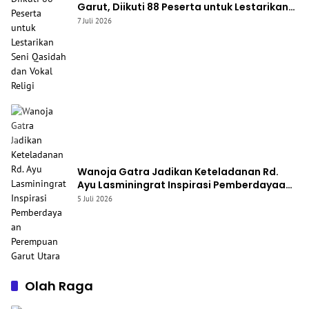
Garut, Diikuti 88 Peserta untuk Lestarikan
Seni Qasidah dan Vokal Religi
7 Juli 2026
Wanoja Gatra Jadikan Keteladanan Rd.
Ayu Lasminingrat Inspirasi Pemberdayaan
Perempuan Garut Utara
5 Juli 2026
Olah Raga