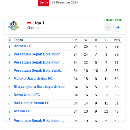
Berita
29 Desember 2025
LIHAT LEBIH
Liga 1
Klasemen
#
Team
P
W
D
L
PTS
Borneo FC
1
34
25
4
5
79
Persatuan Sepak Bola Indonesia Bandung
2
34
24
7
3
79
Persatuan Sepak Bola Indonesia Jakarta
3
34
22
5
7
71
Persatuan Sepak Bola Surabaya
4
34
16
10
8
58
Maluku Utara United FC
5
34
15
8
11
53
Bhayangkara Surabaya United
6
34
16
5
13
53
Dewa United FC
7
34
16
5
13
53
Bali United Pusam FC
8
34
14
9
11
51
Arema FC
9
34
13
9
12
48
1
Persatuan Sepak Bola Indonesia Tangerang
34
13
6
15
45
0