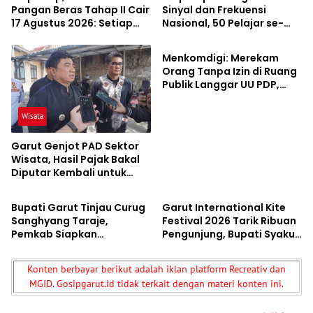
Pangan Beras Tahap II Cair
Sinyal dan Frekuensi
17 Agustus 2026: Setiap
Nasional, 50 Pelajar se-
Nasional
KPM Dapat 30 Kg
Indonesia Sambangi
Komdigi
Menkomdigi: Merekam
Orang Tanpa Izin di Ruang
Publik Langgar UU PDP,
Perempuan dan Anak Jadi
Prioritas Perlindungan
Wisata
Garut Genjot PAD Sektor
Wisata, Hasil Pajak Bakal
Diputar Kembali untuk
Wisata
Wisata
Perbaiki Akses Jalan
Bupati Garut Tinjau Curug
Garut International Kite
Sanghyang Taraje,
Festival 2026 Tarik Ribuan
Pemkab Siapkan
Pengunjung, Bupati Syakur:
Penguatan Infrastruktur
Garut Makin Dikenal Dunia
untuk Dongkrak Pariwisata
Konten berbayar berikut adalah iklan platform Recreativ dan
MGID. Gosipgarut.id tidak terkait dengan materi konten ini.