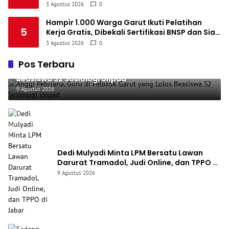
Mega Paksi Pusaka
3 Agustus 2026
0
Hampir 1.000 Warga Garut Ikuti Pelatihan
5
Kerja Gratis, Dibekali Sertifikasi BNSP dan Siap
Masuk Dunia Industri
3 Agustus 2026
0
Pos Terbaru
Anggi Pebriana, Guru di Pelosok Garut yang Lolos
Beasiswa S2 Sosiologi Unpad
9 Agustus 2026
Dedi Mulyadi Minta LPM Bersatu Lawan
Darurat Tramadol, Judi Online, dan TPPO di
Jabar
9 Agustus 2026