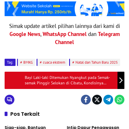
Simak update artikel pilihan lainnya dari kami di
Google News
,
WhatsApp Channel
dan
Telegram
Channel
Tag:
BMKG
cuaca ekstrem
Natal dan Tahun Baru 2025
Bayi Laki-laki Ditemukan Nyangkut pada Semak-
semak Pinggir Selokan di Cibatu, Kondisinya
Masih Hidup
Pos Terkait
Nasional
Nasional
Siap-siap, Bantuan
Intip Dapur Pengawasan