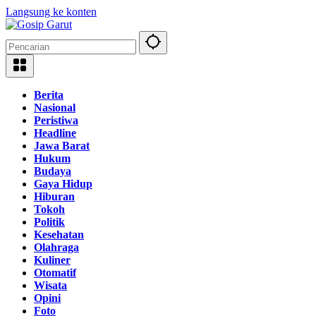
Langsung ke konten
Berita
Nasional
Peristiwa
Headline
Jawa Barat
Hukum
Budaya
Gaya Hidup
Hiburan
Tokoh
Politik
Kesehatan
Olahraga
Kuliner
Otomatif
Wisata
Opini
Foto