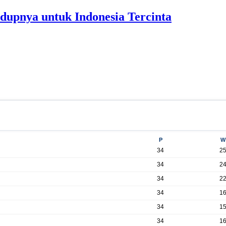
dupnya untuk Indonesia Tercinta
P
W
34
2
34
2
34
2
34
1
34
1
34
1