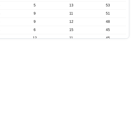
6
5
13
53
4
9
11
51
3
9
12
48
3
6
15
45
1
12
11
45
1
6
17
39
9
16
36
8
17
35
10
16
34
10
16
34
5
24
20
6
24
18