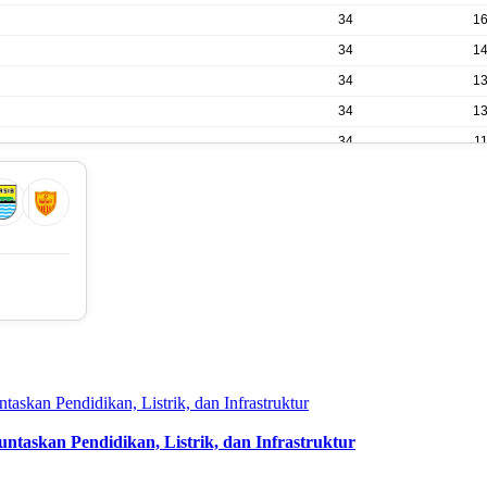
34
1
34
1
34
1
34
1
34
1
34
1
34
9
34
9
34
8
34
8
34
5
34
4
taskan Pendidikan, Listrik, dan Infrastruktur