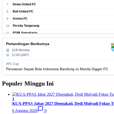
Dewa United FC
7
Bali United FC
8
Arema FC
9
Persita Tangerang
10
PSIM Yogyakarta
11
Persik Kediri
12
Pertandingan Berikutnya
Persijap Jepara
13
31/8 Monday
Madura United FC
14
12:00 (GMT)
PSM Makassar
15
AFC Cup
Persis Solo
16
Persatuan Sepak Bola Indonesia Bandung vs Manila Digger FC
Semen Padang FC
17
Populer Minggu Ini
PSBS Biak
18
1
KUA-PPAS Jabar 2027 Disepakati, Dedi Mulyadi Fokus Tun
6 Agustus 2026
0