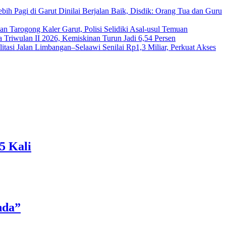
ih Pagi di Garut Dinilai Berjalan Baik, Disdik: Orang Tua dan Guru
n Tarogong Kaler Garut, Polisi Selidiki Asal-usul Temuan
Triwulan II 2026, Kemiskinan Turun Jadi 6,54 Persen
litasi Jalan Limbangan–Selaawi Senilai Rp1,3 Miliar, Perkuat Akses
5 Kali
nda”