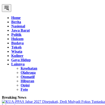
Home
Berita
Nasional
Jawa Barat
Politik
Hukum
Budaya
Tokoh
Wisata
Kuliner
Gaya Hidup
Lainnya
Kesehatan
Olahraga
Otomatif
Hiburan
Opini
Foto
Breaking News