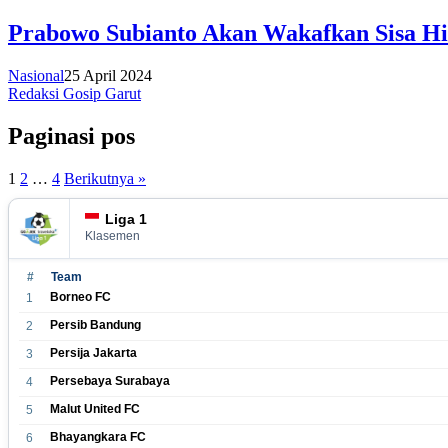
Prabowo Subianto Akan Wakafkan Sisa Hi
Nasional
25 April 2024
Redaksi Gosip Garut
Paginasi pos
1
2
…
4
Berikutnya »
Liga 1
Klasemen
#
Team
Borneo FC
1
Persib Bandung
2
Persija Jakarta
3
Persebaya Surabaya
4
Malut United FC
5
Bhayangkara FC
6