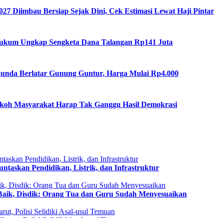
27 Diimbau Bersiap Sejak Dini, Cek Estimasi Lewat Haji Pintar
Hukum Ungkap Sengketa Dana Talangan Rp141 Juta
 Sunda Berlatar Gunung Guntur, Harga Mulai Rp4.000
okoh Masyarakat Harap Tak Ganggu Hasil Demokrasi
taskan Pendidikan, Listrik, dan Infrastruktur
 Baik, Disdik: Orang Tua dan Guru Sudah Menyesuaikan