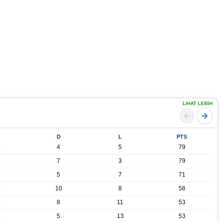
LIHAT LEBIH
D
L
PTS
5
4
5
79
4
7
3
79
2
5
7
71
6
10
8
58
5
8
11
53
6
5
13
53