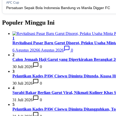
15
AFC Cup
Persis Solo
16
Persatuan Sepak Bola Indonesia Bandung vs Manila Digger FC
Semen Padang FC
17
Populer Minggu Ini
PSBS Biak
18
1
Revitalisasi Pasar Baru Garut Disorot, Pelaku Usaha Mi
6 Agustus 2026
6 Agustus 2026
0
2
Calon Jemaah Haji Garut yang Diperkirakan Berangkat 20
30 Juli 2026
0
3
Pelantikan Kades PAW Cisewu Diminta Ditunda, Kuasa 
30 Juli 2026
0
4
Surabi Bakar Berlian Garut Viral, Nikmati Kuliner Khas
31 Juli 2026
0
5
Pelantikan Kades PAW Cisewu Diminta Ditangguhkan, T