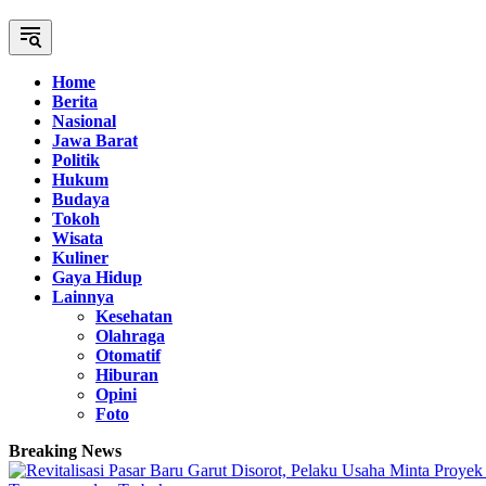
Home
Berita
Nasional
Jawa Barat
Politik
Hukum
Budaya
Tokoh
Wisata
Kuliner
Gaya Hidup
Lainnya
Kesehatan
Olahraga
Otomatif
Hiburan
Opini
Foto
Breaking News