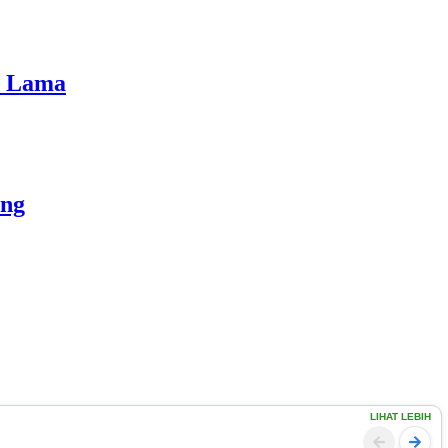
n Lama
ong
LIHAT LEBIH