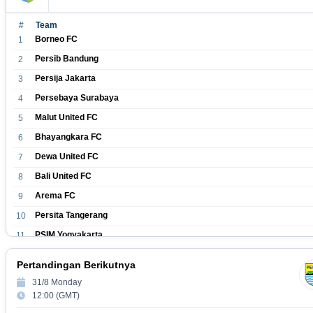
#
Team
Borneo FC
1
Persib Bandung
2
Persija Jakarta
3
Persebaya Surabaya
4
Malut United FC
5
Bhayangkara FC
6
Dewa United FC
7
Bali United FC
8
Arema FC
9
Persita Tangerang
10
PSIM Yogyakarta
11
Persik Kediri
12
Pertandingan Berikutnya
Persijap Jepara
13
31/8 Monday
Madura United FC
14
12:00 (GMT)
PSM Makassar