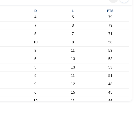
D
L
PTS
5
4
5
79
4
7
3
79
2
5
7
71
6
10
8
58
5
8
11
53
6
5
13
53
6
5
13
53
4
9
11
51
3
9
12
48
3
6
15
45
1
12
11
45
1
6
17
39
9
16
36
8
17
35