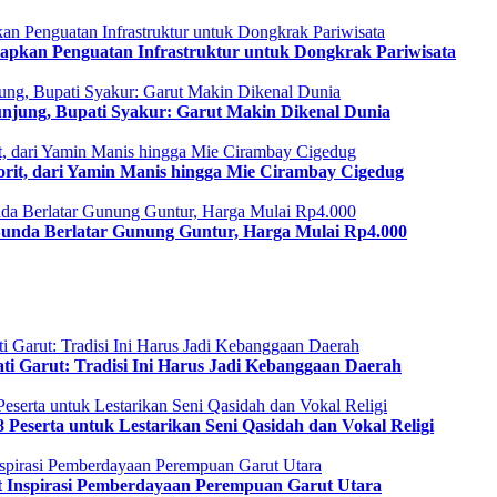
apkan Penguatan Infrastruktur untuk Dongkrak Pariwisata
gunjung, Bupati Syakur: Garut Makin Dikenal Dunia
vorit, dari Yamin Manis hingga Mie Cirambay Cigedug
 Sunda Berlatar Gunung Guntur, Harga Mulai Rp4.000
i Garut: Tradisi Ini Harus Jadi Kebanggaan Daerah
88 Peserta untuk Lestarikan Seni Qasidah dan Vokal Religi
t Inspirasi Pemberdayaan Perempuan Garut Utara