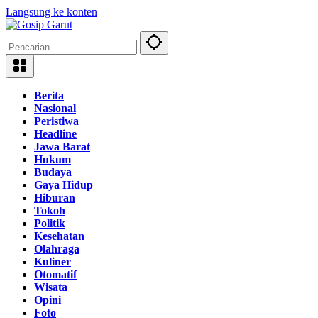
Langsung ke konten
Berita
Nasional
Peristiwa
Headline
Jawa Barat
Hukum
Budaya
Gaya Hidup
Hiburan
Tokoh
Politik
Kesehatan
Olahraga
Kuliner
Otomatif
Wisata
Opini
Foto