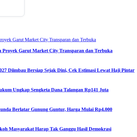
34
8
34
8
34
5
34
4
nta Proyek Garut Market City Transparan dan Terbuka
27 Diimbau Bersiap Sejak Dini, Cek Estimasi Lewat Haji Pintar
Hukum Ungkap Sengketa Dana Talangan Rp141 Juta
 Sunda Berlatar Gunung Guntur, Harga Mulai Rp4.000
okoh Masyarakat Harap Tak Ganggu Hasil Demokrasi