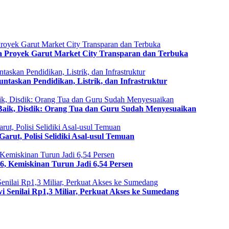
nta Proyek Garut Market City Transparan dan Terbuka
taskan Pendidikan, Listrik, dan Infrastruktur
 Baik, Disdik: Orang Tua dan Guru Sudah Menyesuaikan
rut, Polisi Selidiki Asal-usul Temuan
6, Kemiskinan Turun Jadi 6,54 Persen
i Senilai Rp1,3 Miliar, Perkuat Akses ke Sumedang