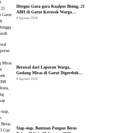
Ditegur Gara-gara Knalpot Bising, 21
ABH di Garut Keroyok Warga
hingga Luka Parah
8 Agustus 2026
Berawal dari Laporan Warga,
Gudang Miras di Garut Digerebek
Polisi: 308 Botol Disita, Pedagang
8 Agustus 2026
Ditangkap
Siap-siap, Bantuan Pangan Beras