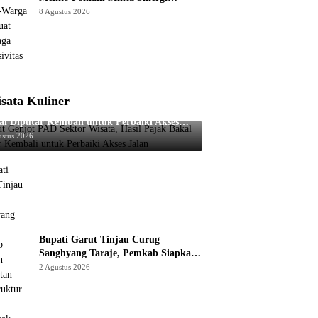
Aparat-Warga Diperkuat demi Jaga
8 Agustus 2026
Kondusivitas Jabar
sata Kuliner
ut Genjot PAD Sektor Wisata, Hasil Pajak
al Diputar Kembali untuk Perbaiki Akses
an
ustus 2026
Bupati Garut Tinjau Curug
Sanghyang Taraje, Pemkab Siapkan
Penguatan Infrastruktur untuk
2 Agustus 2026
Dongkrak Pariwisata