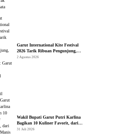
Garut International Kite Festival
2026 Tarik Ribuan Pengunjung,
Bupati Syakur: Garut Makin Dikenal
2 Agustus 2026
Dunia
Wakil Bupati Garut Putri Karlina
Bagikan 10 Kuliner Favorit, dari
Yamin Manis hingga Mie Cirambay
31 Juli 2026
Cigedug