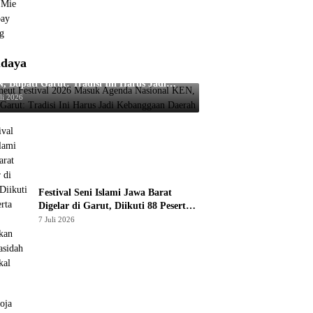
daya
neut Festival 2026 Masuk Agenda Nasional
, Bupati Garut: Tradisi Ini Harus Jadi
anggaan Daerah
li 2026
Festival Seni Islami Jawa Barat
Digelar di Garut, Diikuti 88 Peserta
untuk Lestarikan Seni Qasidah dan
7 Juli 2026
Vokal Religi