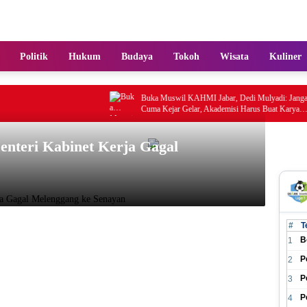
Politik
Hukum
Budaya
Tokoh
Wisata
Kuliner
Buka Muswil KAHMI Jabar, Dedi Mulyadi: Jangan
Cuma Kejar Gelar, Akademisi Harus Buat Karya
Nyata
enteri Kabinet Kerja Gagal
#
T
B
1
P
2
P
3
P
4