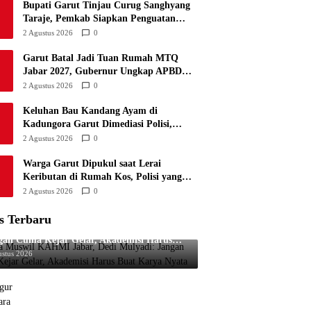
Bupati Garut Tinjau Curug Sanghyang
SBS Biak
34
4
6
24
18
Taraje, Pemkab Siapkan Penguatan
Infrastruktur untuk Dongkrak
2 Agustus 2026
0
Pariwisata
Garut Batal Jadi Tuan Rumah MTQ
Jabar 2027, Gubernur Ungkap APBD
Turun dan Fokus Dialihkan ke
2 Agustus 2026
0
Infrastruktur
Keluhan Bau Kandang Ayam di
Kadungora Garut Dimediasi Polisi,
Pemilik Sepakat Pindahkan Kandang
2 Agustus 2026
0
Warga Garut Dipukul saat Lerai
Keributan di Rumah Kos, Polisi yang
Berpatroli Langsung Amankan Terduga
2 Agustus 2026
0
Pelaku
s Terbaru
a Muswil KAHMI Jabar, Dedi Mulyadi:
gan Cuma Kejar Gelar, Akademisi Harus
t Karya Nyata
ustus 2026