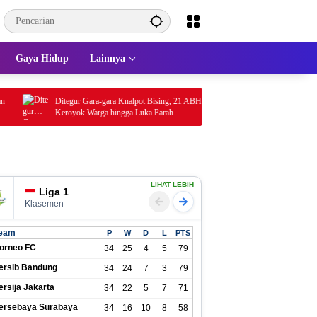
Gaya Hidup
Lainnya
Ditegur Gara-gara Knalpot Bising, 21 ABH di Garut
Berawal dari Laporan War
Keroyok Warga hingga Luka Parah
Digerebek Polisi: 308 Bot
Ditangkap
LIHAT LEBIH
Liga 1
Klasemen
eam
P
W
D
L
PTS
orneo FC
34
25
4
5
79
ersib Bandung
34
24
7
3
79
ersija Jakarta
34
22
5
7
71
ersebaya Surabaya
34
16
10
8
58