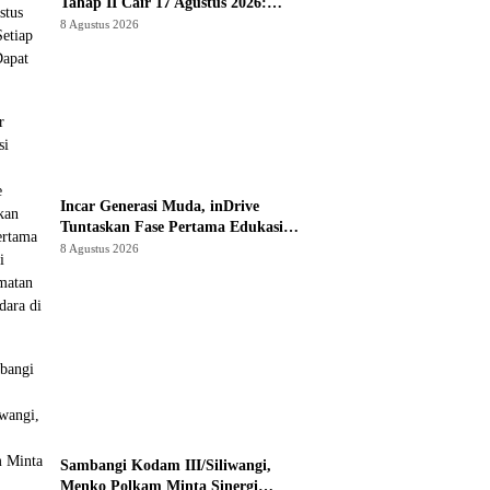
Tahap II Cair 17 Agustus 2026:
Setiap KPM Dapat 30 Kg
8 Agustus 2026
Incar Generasi Muda, inDrive
Tuntaskan Fase Pertama Edukasi
Keselamatan Berkendara di Jabar
8 Agustus 2026
Sambangi Kodam III/Siliwangi,
Menko Polkam Minta Sinergi