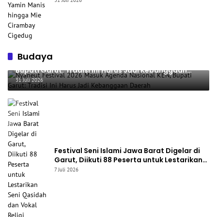
Budaya
Nyaneut Festival 2026 Masuk Agenda Nasional KEN,
Bupati Garut: Tradisi Ini Harus Jadi Kebanggaan
Daerah
31 Juli 2026
Festival Seni Islami Jawa Barat Digelar di
Garut, Diikuti 88 Peserta untuk Lestarikan
Seni Qasidah dan Vokal Religi
7 Juli 2026