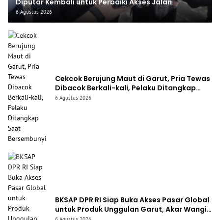
Diputar Kembali untuk Perbaiki Akses Jalan
6 Agustus 2026
Cekcok Berujung Maut di Garut, Pria Tewas
Dibacok Berkali-kali, Pelaku Ditangkap
Saat Bersembunyi
6 Agustus 2026
BKSAP DPR RI Siap Buka Akses Pasar Global
untuk Produk Unggulan Garut, Akar Wangi
hingga Kopi Jadi Andalan
6 Agustus 2026