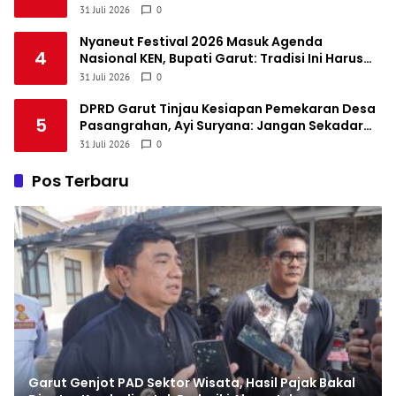
Terhambat Persoalan Keuangan Lama
31 Juli 2026
0
Nyaneut Festival 2026 Masuk Agenda
4
Nasional KEN, Bupati Garut: Tradisi Ini Harus
Jadi Kebanggaan Daerah
31 Juli 2026
0
DPRD Garut Tinjau Kesiapan Pemekaran Desa
5
Pasangrahan, Ayi Suryana: Jangan Sekadar
Pisah Wilayah
31 Juli 2026
0
Pos Terbaru
Garut Genjot PAD Sektor Wisata, Hasil Pajak Bakal