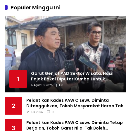
1
Populer Minggu Ini
Persatuan Sepakbola Makassar
34
8
10
16
34
5
1
Persis Solo
34
8
10
16
34
6
1
Semen Padang FC
34
5
5
24
20
7
1
Persatuan Sepak Bola Biak Sekitarnya
34
4
6
24
18
8
Garut Genjot PAD Sektor Wisata, Hasil
1
Pajak Bakal Diputar Kembali untuk
Perbaiki Akses Jalan
6 Agustus 2026
0
Pelantikan Kades PAW Cisewu Diminta
2
Ditangguhkan, Tokoh Masyarakat Harap Tak
Ganggu Hasil Demokrasi
31 Juli 2026
0
Pelantikan Kades PAW Cisewu Diminta Tetap
3
Berjalan, Tokoh Garut Nilai Tak Boleh