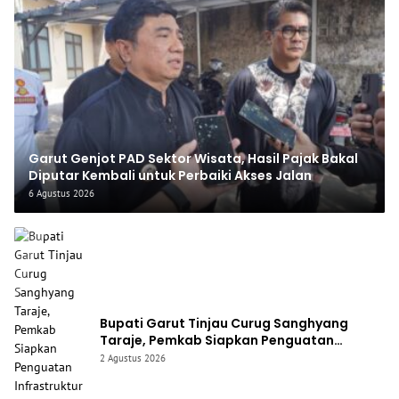
Garut Genjot PAD Sektor Wisata, Hasil Pajak Bakal
Diputar Kembali untuk Perbaiki Akses Jalan
6 Agustus 2026
Bupati Garut Tinjau Curug Sanghyang
Taraje, Pemkab Siapkan Penguatan
Infrastruktur untuk Dongkrak Pariwisata
2 Agustus 2026