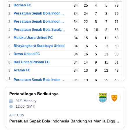
Borneo FC
1
34
25
4
5
79
Persatuan Sepak Bola Indonesia Bandung
2
34
24
7
3
79
Persatuan Sepak Bola Indonesia Jakarta
3
34
22
5
7
71
Persatuan Sepak Bola Surabaya
4
34
16
10
8
58
Maluku Utara United FC
5
34
15
8
11
53
Bhayangkara Surabaya United
6
34
16
5
13
53
Dewa United FC
7
34
16
5
13
53
Bali United Pusam FC
8
34
14
9
11
51
Arema FC
9
34
13
9
12
48
1
Persatuan Sepak Bola Indonesia Tangerang
34
13
6
15
45
0
1
PSIM Yogyakarta
34
11
12
11
45
Pertandingan Berikutnya
1
1
31/8 Monday
Persatuan Sepakbola Indonesia Kediri
34
11
6
17
39
2
12:00 (GMT)
1
Perserikatan Sepak Bola Indonesia Jepara
34
9
9
16
36
AFC Cup
3
Persatuan Sepak Bola Indonesia Bandung vs Manila Digger FC
1
Madura United FC
34
9
8
17
35
4