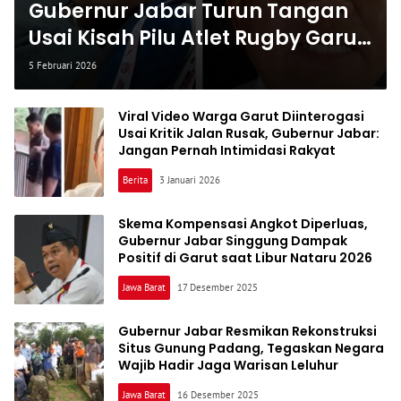
Gubernur Jabar Turun Tangan
Usai Kisah Pilu Atlet Rugby Garut
Viral, Siti Akan Dibawa ke Rumah
5 Februari 2026
Sakit
Viral Video Warga Garut Diinterogasi
Usai Kritik Jalan Rusak, Gubernur Jabar:
Jangan Pernah Intimidasi Rakyat
Berita
3 Januari 2026
Skema Kompensasi Angkot Diperluas,
Gubernur Jabar Singgung Dampak
Positif di Garut saat Libur Nataru 2026
Jawa Barat
17 Desember 2025
Gubernur Jabar Resmikan Rekonstruksi
Situs Gunung Padang, Tegaskan Negara
Wajib Hadir Jaga Warisan Leluhur
Jawa Barat
16 Desember 2025