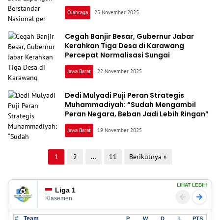
Usia Muda
Olahraga
25 November 2025
Cegah Banjir Besar, Gubernur Jabar
Kerahkan Tiga Desa di Karawang
Percepat Normalisasi Sungai
Jawa Barat
22 November 2025
Dedi Mulyadi Puji Peran Strategis
Muhammadiyah: “Sudah Mengambil
Peran Negara, Beban Jadi Lebih Ringan”
Jawa Barat
19 November 2025
Paginasi
1
2
…
11
Berikutnya »
pos
LIHAT LEBIH
Liga 1
Klasemen
#
Team
P
W
D
L
PTS