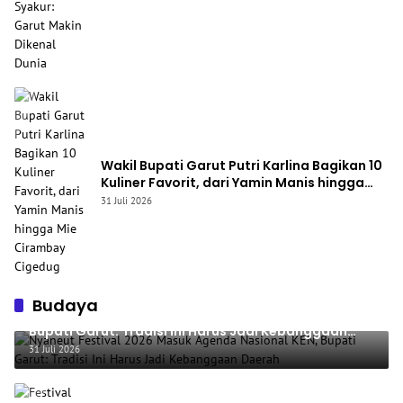
Wakil Bupati Garut Putri Karlina Bagikan 10
Kuliner Favorit, dari Yamin Manis hingga
Mie Cirambay Cigedug
31 Juli 2026
Budaya
Nyaneut Festival 2026 Masuk Agenda Nasional KEN,
Bupati Garut: Tradisi Ini Harus Jadi Kebanggaan
Daerah
31 Juli 2026