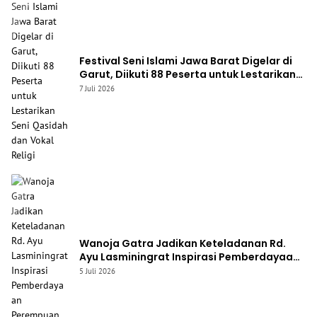
Festival Seni Islami Jawa Barat Digelar di
Garut, Diikuti 88 Peserta untuk Lestarikan
Seni Qasidah dan Vokal Religi
7 Juli 2026
Wanoja Gatra Jadikan Keteladanan Rd.
Ayu Lasminingrat Inspirasi Pemberdayaan
Perempuan Garut Utara
5 Juli 2026