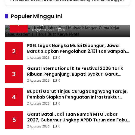
1
Madura United FC
34
9
8
17
35
4
1
Populer Minggu Ini
Persatuan Sepakbola Makassar
34
8
10
16
34
Buka Muswil KAHMI Jabar, Dedi Mulyadi:
5
1
Jangan Cuma Kejar Gelar, Akademisi
1
Persis Solo
34
8
10
16
34
Harus Buat Karya Nyata
6
8 Agustus 2026
0
1
Semen Padang FC
34
5
5
24
20
7
PSEL Legok Nangka Mulai Dibangun, Jawa
1
2
Barat Siapkan Pengolahan 2.131 Ton Sampah
Persatuan Sepak Bola Biak Sekitarnya
34
4
6
24
18
8
per Hari untuk Jadi Listrik
1 Agustus 2026
0
Garut International Kite Festival 2026 Tarik
3
Ribuan Pengunjung, Bupati Syakur: Garut
Makin Dikenal Dunia
2 Agustus 2026
0
Bupati Garut Tinjau Curug Sanghyang Taraje,
4
Pemkab Siapkan Penguatan Infrastruktur
untuk Dongkrak Pariwisata
2 Agustus 2026
0
Garut Batal Jadi Tuan Rumah MTQ Jabar
5
2027, Gubernur Ungkap APBD Turun dan Fokus
Dialihkan ke Infrastruktur
2 Agustus 2026
0