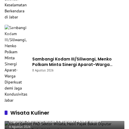
Sambangi Kodam III/Siliwangi, Menko
Polkam Minta Sinergi Aparat-Warga
Diperkuat demi Jaga Kondusivitas Jabar
8 Agustus 2026
Wisata Kuliner
Garut Genjot PAD Sektor Wisata, Hasil Pajak Bakal
Diputar Kembali untuk Perbaiki Akses Jalan
6 Agustus 2026