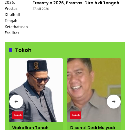
Freestyle 2026, Prestasi Diraih di Tengah
Keterbatasan Fasilitas
27 Juli 2026
Tokoh
Tokoh
Tokoh
Wakafkan Tanah
Disentil Dedi Mulyadi