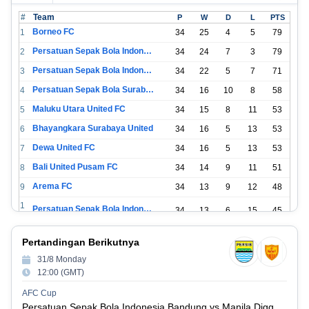
#
Team
P
W
D
L
PTS
Borneo FC
1
34
25
4
5
79
Persatuan Sepak Bola Indonesia Bandung
2
34
24
7
3
79
Persatuan Sepak Bola Indonesia Jakarta
3
34
22
5
7
71
Persatuan Sepak Bola Surabaya
4
34
16
10
8
58
Maluku Utara United FC
5
34
15
8
11
53
Bhayangkara Surabaya United
6
34
16
5
13
53
Dewa United FC
7
34
16
5
13
53
Bali United Pusam FC
8
34
14
9
11
51
Arema FC
9
34
13
9
12
48
1
Persatuan Sepak Bola Indonesia Tangerang
34
13
6
15
45
0
1
PSIM Yogyakarta
34
11
12
11
45
Pertandingan Berikutnya
1
1
31/8 Monday
Persatuan Sepakbola Indonesia Kediri
34
11
6
17
39
2
12:00 (GMT)
1
Perserikatan Sepak Bola Indonesia Jepara
34
9
9
16
36
AFC Cup
3
Persatuan Sepak Bola Indonesia Bandung vs Manila Digger FC