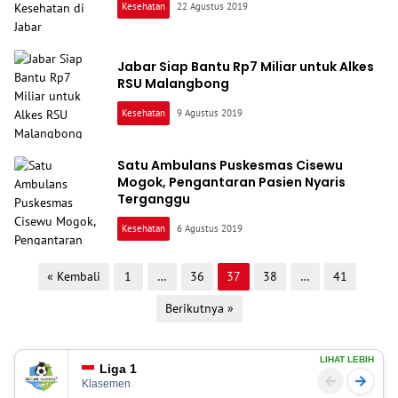
Kesehatan
22 Agustus 2019
Jabar Siap Bantu Rp7 Miliar untuk Alkes
RSU Malangbong
Kesehatan
9 Agustus 2019
Satu Ambulans Puskesmas Cisewu
Mogok, Pengantaran Pasien Nyaris
Terganggu
Kesehatan
6 Agustus 2019
Paginasi
« Kembali
1
…
36
37
38
…
41
pos
Berikutnya »
LIHAT LEBIH
Liga 1
Klasemen