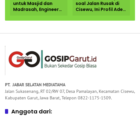
untuk Masjid dan
soal Jalan Rusak di
Madrasah, Engineer
Cisewu, Ini Profil Ade
Telekomunikasi di
Ginanjar Anggota
Garut Dorong
DPR RI dari Garut
Penguatan
Pendidikan
Keagamaan
PT. JABAR SELATAN MEDIATAMA
Jalan Sukasenang, RT 02/RW 07, Desa Pamalayan, Kecamatan Cisewu,
Kabupaten Garut, Jawa Barat, Telepon 0822-1175-1509.
Anggota dari: