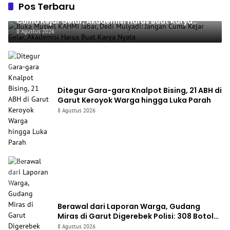
Pos Terbaru
Buka Muswil KAHMI Jabar, Dedi Mulyadi: Jangan
Cuma Kejar Gelar, Akademisi Harus Buat Karya
Nyata
8 Agustus 2026
Ditegur Gara-gara Knalpot Bising, 21 ABH di
Garut Keroyok Warga hingga Luka Parah
8 Agustus 2026
Berawal dari Laporan Warga, Gudang
Miras di Garut Digerebek Polisi: 308 Botol
Disita, Pedagang Ditangkap
8 Agustus 2026